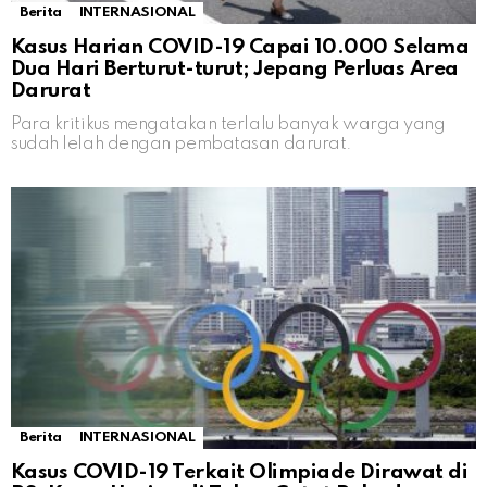
Berita
INTERNASIONAL
Kasus Harian COVID-19 Capai 10.000 Selama
Dua Hari Berturut-turut; Jepang Perluas Area
Darurat
Para kritikus mengatakan terlalu banyak warga yang
sudah lelah dengan pembatasan darurat.
Berita
INTERNASIONAL
Kasus COVID-19 Terkait Olimpiade Dirawat di