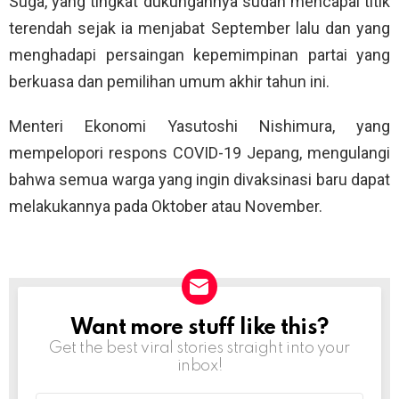
Suga, yang tingkat dukungannya sudah mencapai titik
terendah sejak ia menjabat September lalu dan yang
menghadapi persaingan kepemimpinan partai yang
berkuasa dan pemilihan umum akhir tahun ini.
Menteri Ekonomi Yasutoshi Nishimura, yang
mempelopori respons COVID-19 Jepang, mengulangi
bahwa semua warga yang ingin divaksinasi baru dapat
melakukannya pada Oktober atau November.
Want more stuff like this?
NEWSLETTER
Get the best viral stories straight into your
inbox!