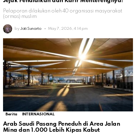
Jejak Pendidikan dan Karir Menterengnya!
Pelaporan dilakukan oleh 40 organisasi masyarakat
(ormas) muslim
by
Jati Sunarto
May 7, 2026, 4:14 pm
Berita
INTERNASIONAL
Arab Saudi Pasang Peneduh di Area Jalan
Mina dan 1.000 Lebih Kipas Kabut