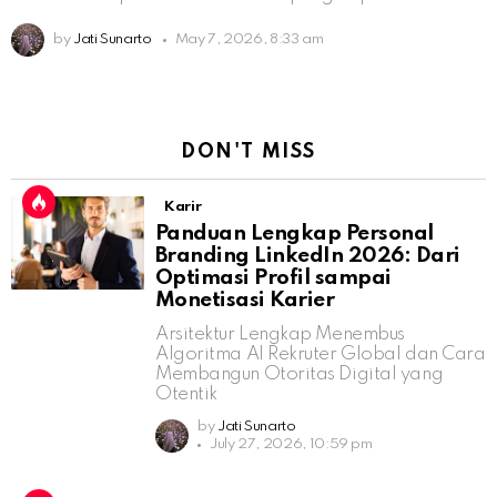
by
Jati Sunarto
May 7, 2026, 8:33 am
DON'T MISS
Karir
Panduan Lengkap Personal
Branding LinkedIn 2026: Dari
Optimasi Profil sampai
Monetisasi Karier
Arsitektur Lengkap Menembus
Algoritma AI Rekruter Global dan Cara
Membangun Otoritas Digital yang
Otentik
by
Jati Sunarto
July 27, 2026, 10:59 pm