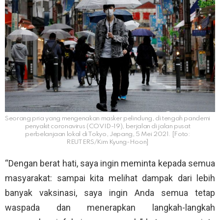
Seorang pria yang mengenakan masker pelindung, di tengah pandemi
penyakit coronavirus (COVID-19), berjalan di jalan pusat
perbelanjaan lokal di Tokyo, Jepang, 5 Mei 2021. [Foto:
REUTERS/Kim Kyung-Hoon]
“Dengan berat hati, saya ingin meminta kepada semua
masyarakat: sampai kita melihat dampak dari lebih
banyak vaksinasi, saya ingin Anda semua tetap
waspada dan menerapkan langkah-langkah