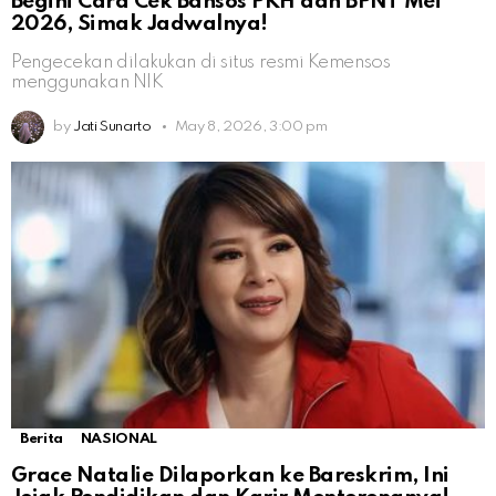
Begini Cara Cek Bansos PKH dan BPNT Mei
2026, Simak Jadwalnya!
Pengecekan dilakukan di situs resmi Kemensos
menggunakan NIK
by
Jati Sunarto
May 8, 2026, 3:00 pm
Berita
NASIONAL
Grace Natalie Dilaporkan ke Bareskrim, Ini