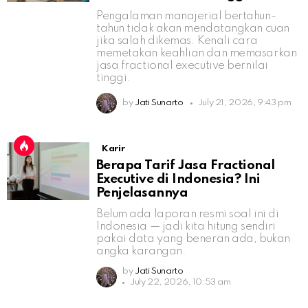
Pengalaman manajerial bertahun-
tahun tidak akan mendatangkan cuan
jika salah dikemas. Kenali cara
memetakan keahlian dan memasarkan
jasa fractional executive bernilai
tinggi.
by
Jati Sunarto
July 21, 2026, 9:43 pm
Karir
Berapa Tarif Jasa Fractional
Executive di Indonesia? Ini
Penjelasannya
Belum ada laporan resmi soal ini di
Indonesia — jadi kita hitung sendiri
pakai data yang beneran ada, bukan
angka karangan.
by
Jati Sunarto
July 22, 2026, 10:53 am