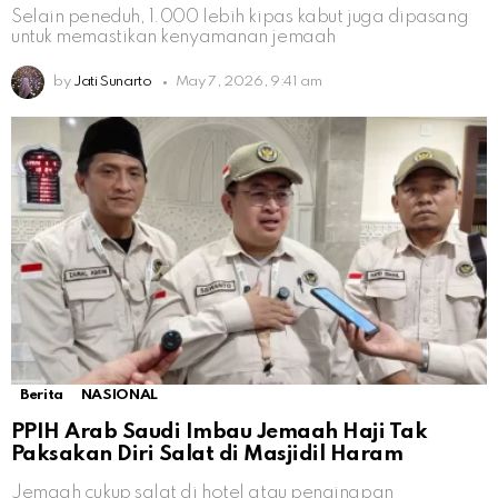
Selain peneduh, 1.000 lebih kipas kabut juga dipasang
untuk memastikan kenyamanan jemaah
by
Jati Sunarto
May 7, 2026, 9:41 am
Berita
NASIONAL
PPIH Arab Saudi Imbau Jemaah Haji Tak
Paksakan Diri Salat di Masjidil Haram
Jemaah cukup salat di hotel atau penginapan