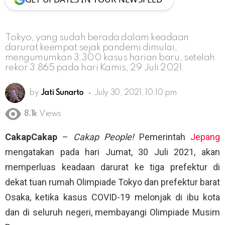
Tokyo, yang sudah berada dalam keadaan
darurat keempat sejak pandemi dimulai,
mengumumkan 3.300 kasus harian baru, setelah
rekor 3.865 pada hari Kamis, 29 Juli 2021.
by
Jati Sunarto
July 30, 2021, 10:10 pm
8.1k
Views
CakapCakap
–
Cakap People!
Pemerintah
Jepang
mengatakan pada hari Jumat, 30 Juli 2021, akan
memperluas keadaan darurat ke tiga prefektur di
dekat tuan rumah Olimpiade Tokyo dan prefektur barat
Osaka, ketika kasus COVID-19 melonjak di ibu kota
dan di seluruh negeri, membayangi Olimpiade Musim