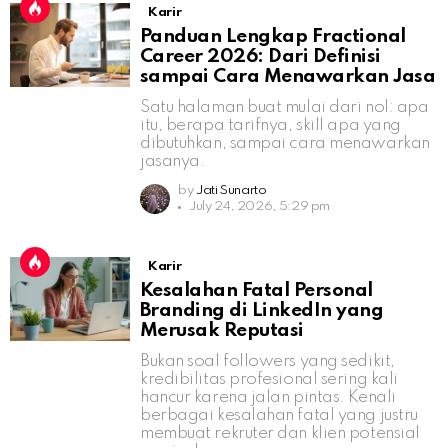
Karir
Panduan Lengkap Fractional
Career 2026: Dari Definisi
sampai Cara Menawarkan Jasa
Satu halaman buat mulai dari nol: apa
itu, berapa tarifnya, skill apa yang
dibutuhkan, sampai cara menawarkan
jasanya.
by
Jati Sunarto
July 24, 2026, 5:29 pm
Karir
Kesalahan Fatal Personal
Branding di LinkedIn yang
Merusak Reputasi
Bukan soal followers yang sedikit,
kredibilitas profesional sering kali
hancur karena jalan pintas. Kenali
berbagai kesalahan fatal yang justru
membuat rekruter dan klien potensial