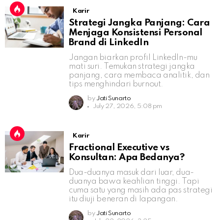
Karir
Strategi Jangka Panjang: Cara
Menjaga Konsistensi Personal
Brand di LinkedIn
Jangan biarkan profil LinkedIn-mu
mati suri. Temukan strategi jangka
panjang, cara membaca analitik, dan
tips menghindari burnout.
by
Jati Sunarto
July 27, 2026, 5:08 pm
Karir
Fractional Executive vs
Konsultan: Apa Bedanya?
Dua-duanya masuk dari luar, dua-
duanya bawa keahlian tinggi. Tapi
cuma satu yang masih ada pas strategi
itu diuji beneran di lapangan.
by
Jati Sunarto