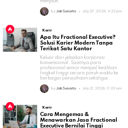
menjauh.
by
Jati Sunarto
July 27, 2026, 4:32 pm
Karir
Apa Itu Fractional Executive?
Solusi Karier Modern Tanpa
Terikat Satu Kantor
Keluar dari jebakan korporasi
konvensional. Saatnya para
profesional senior menjual keahlian
tingkat tinggi secara paruh waktu ke
berbagai perusahaan sekaligus.
by
Jati Sunarto
July 21, 2026, 11:23 am
Karir
Cara Mengemas &
Menawarkan Jasa Fractional
Executive Bernilai Tinggi