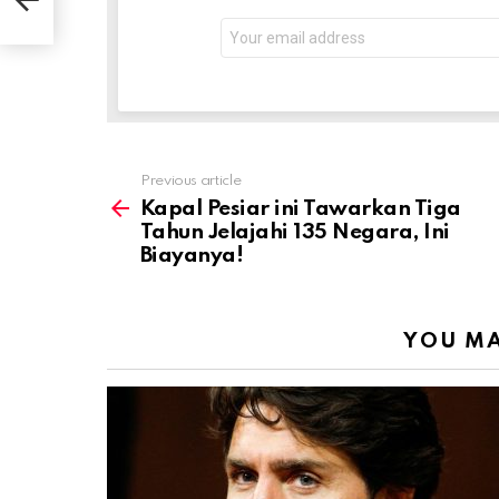
Email
address:
Previous article
See
more
Kapal Pesiar ini Tawarkan Tiga
Tahun Jelajahi 135 Negara, Ini
Biayanya!
YOU MA