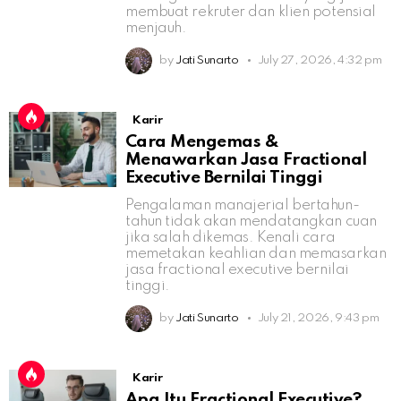
membuat rekruter dan klien potensial
menjauh.
by
Jati Sunarto
July 27, 2026, 4:32 pm
Karir
Cara Mengemas &
Menawarkan Jasa Fractional
Executive Bernilai Tinggi
Pengalaman manajerial bertahun-
tahun tidak akan mendatangkan cuan
jika salah dikemas. Kenali cara
memetakan keahlian dan memasarkan
jasa fractional executive bernilai
tinggi.
by
Jati Sunarto
July 21, 2026, 9:43 pm
Karir
Apa Itu Fractional Executive?