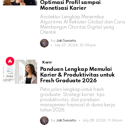
Optimasi Profil sampai
Monetisasi Karier
Arsitektur Lengkap Menembus
Algoritma AI Rekruter Global dan Cara
Membangun Otoritas Digital yang
Otentik
by
Jati Sunarto
July 27, 2026, 10:59 pm
Karir
Panduan Lengkap Memulai
Karier & Produktivitas untuk
Fresh Graduate 2026
Peta jalan lengkap untuk fresh
graduate: Strategi karier, tips
produktivitas, dan panduan
manajemen finansial di dunia kerja
tahun 2026.
by
Jati Sunarto
July 28, 2026, 11:34 pm