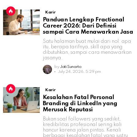
Karir
Panduan Lengkap Fractional
Career 2026: Dari Definisi
sampai Cara Menawarkan Jasa
Satu halaman buat mulai dari nol: apa
itu, berapa tarifnya, skill apa yang
dibutuhkan, sampai cara menawarkan
jasanya.
by
Jati Sunarto
July 24, 2026, 5:29 pm
Karir
Kesalahan Fatal Personal
Branding di LinkedIn yang
Merusak Reputasi
Bukan soal followers yang sedikit,
kredibilitas profesional sering kali
hancur karena jalan pintas. Kenali
berbagai kesalahan fatal yang justru