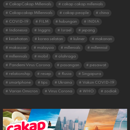
CakapCakap Millenials
cakap cakap millenials
Cakapcakap Millennials
cakap people
china
COVID-19
FILM
hubungan
INDIA
Indonesia
Inggris
Israel
jepang
kesehatan
korea selatan
kuliner
makanan
makassar
malaysia
millenials
millennial
millennials
mobil
olahraga
Pandemi Virus Corona
pasangan
pesawat
relationship
resep
Rusia
Singapura
smartphone
tips
Ukraina
Vaksin COVID-19
Varian Omicron
Virus Corona
WHO
zodiak