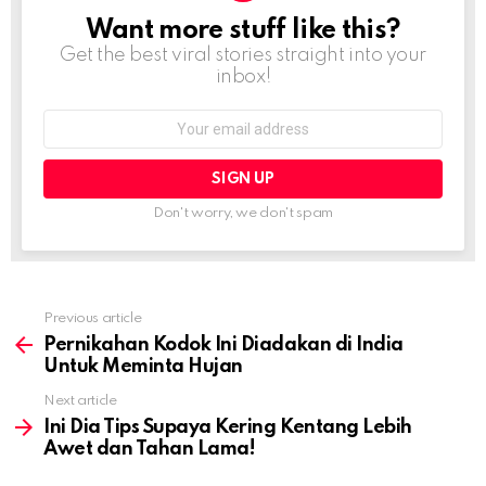
Want more stuff like this?
NEWSLETTER
Get the best viral stories straight into your
inbox!
Email
address:
Don't worry, we don't spam
Previous article
See
more
Pernikahan Kodok Ini Diadakan di India
Untuk Meminta Hujan
Next article
Ini Dia Tips Supaya Kering Kentang Lebih
Awet dan Tahan Lama!