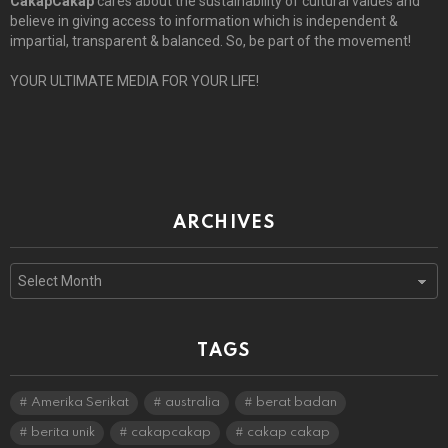
CakapCakap
cares about the sustainability of cultural values and
believe in giving access to information which is independent &
impartial, transparent & balanced. So, be part of the movement!
YOUR ULTIMATE MEDIA FOR YOUR LIFE!
ARCHIVES
Archives
TAGS
Amerika Serikat
australia
berat badan
berita unik
cakapcakap
cakap cakap