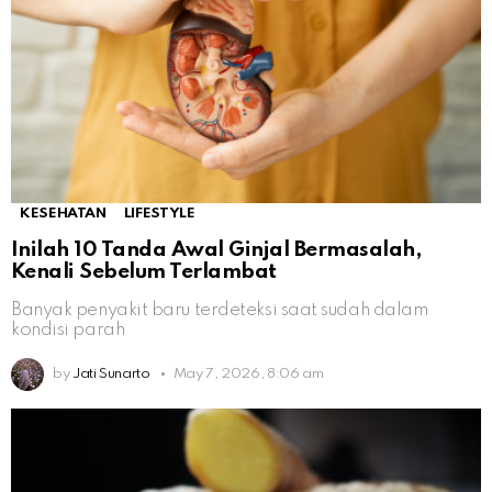
KESEHATAN
LIFESTYLE
Inilah 10 Tanda Awal Ginjal Bermasalah,
Kenali Sebelum Terlambat
Banyak penyakit baru terdeteksi saat sudah dalam
kondisi parah
by
Jati Sunarto
May 7, 2026, 8:06 am