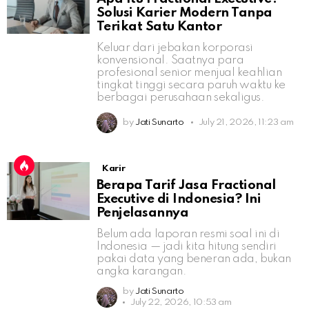
Solusi Karier Modern Tanpa
Terikat Satu Kantor
Keluar dari jebakan korporasi
konvensional. Saatnya para
profesional senior menjual keahlian
tingkat tinggi secara paruh waktu ke
berbagai perusahaan sekaligus.
by
Jati Sunarto
July 21, 2026, 11:23 am
Karir
Berapa Tarif Jasa Fractional
Executive di Indonesia? Ini
Penjelasannya
Belum ada laporan resmi soal ini di
Indonesia — jadi kita hitung sendiri
pakai data yang beneran ada, bukan
angka karangan.
by
Jati Sunarto
July 22, 2026, 10:53 am