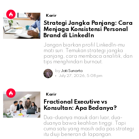
Karir
Strategi Jangka Panjang: Cara
Menjaga Konsistensi Personal
Brand di LinkedIn
Jangan biarkan profil LinkedIn-mu
mati suri. Temukan strategi jangka
panjang, cara membaca analitik, dan
tips menghindari burnout.
by
Jati Sunarto
July 27, 2026, 5:08 pm
Karir
Fractional Executive vs
Konsultan: Apa Bedanya?
Dua-duanya masuk dari luar, dua-
duanya bawa keahlian tinggi. Tapi
cuma satu yang masih ada pas strategi
itu diuji beneran di lapangan.