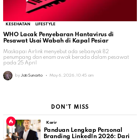
KESEHATAN
LIFESTYLE
WHO Lacak Penyebaran Hantavirus di
Pesawat Usai Wabah di Kapal Pesiar
Maskapai Airlink menyebut ada sebanyak 82
penumpang dan enam awak berada dalam pesawat
pada 25 April
by
Jati Sunarto
May 6, 2026, 10:45 am
DON'T MISS
Karir
Panduan Lengkap Personal
Branding LinkedIn 2026: Dari