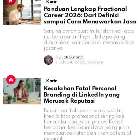
Karir
Panduan Lengkap Fractional
Career 2026: Dari Definisi
sampai Cara Menawarkan Jasa
Satu halaman buat mulai dari nol: apa
itu, berapa tarifnya, skill apa yang
dibutuhkan, sampai cara menawarkan
jasanya.
by
Jati Sunarto
July 24, 2026, 5:29 pm
Karir
Kesalahan Fatal Personal
Branding di LinkedIn yang
Merusak Reputasi
Bukan soal followers yang sedikit,
kredibilitas profesional sering kali
hancur karena jalan pintas. Kenali
berbagai kesalahan fatal yang justru
membuat rekruter dan klien potensial
menjauh.