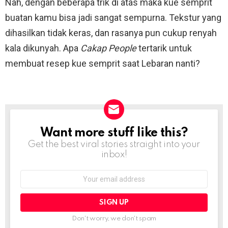
Nah, dengan beberapa trik di atas maka kue semprit
buatan kamu bisa jadi sangat sempurna. Tekstur yang
dihasilkan tidak keras, dan rasanya pun cukup renyah
kala dikunyah. Apa
Cakap People
tertarik untuk
membuat resep kue semprit saat Lebaran nanti?
Want more stuff like this?
NEWSLETTER
Get the best viral stories straight into your
inbox!
Email
address:
Don't worry, we don't spam