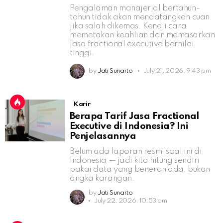
Pengalaman manajerial bertahun-
tahun tidak akan mendatangkan cuan
jika salah dikemas. Kenali cara
memetakan keahlian dan memasarkan
jasa fractional executive bernilai
tinggi.
by
Jati Sunarto
July 21, 2026, 9:43 pm
Karir
Berapa Tarif Jasa Fractional
Executive di Indonesia? Ini
Penjelasannya
Belum ada laporan resmi soal ini di
Indonesia — jadi kita hitung sendiri
pakai data yang beneran ada, bukan
angka karangan.
by
Jati Sunarto
July 22, 2026, 10:53 am