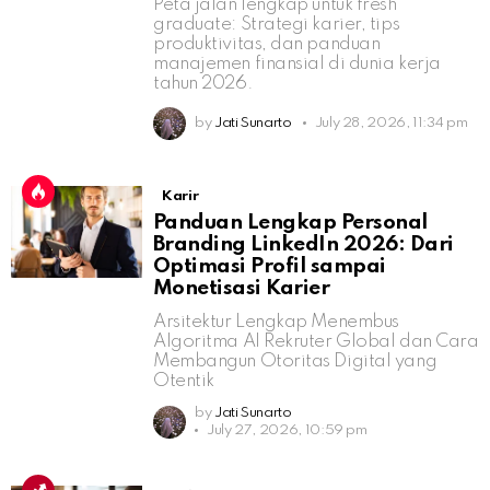
Peta jalan lengkap untuk fresh
graduate: Strategi karier, tips
produktivitas, dan panduan
manajemen finansial di dunia kerja
tahun 2026.
by
Jati Sunarto
July 28, 2026, 11:34 pm
Karir
Panduan Lengkap Personal
Branding LinkedIn 2026: Dari
Optimasi Profil sampai
Monetisasi Karier
Arsitektur Lengkap Menembus
Algoritma AI Rekruter Global dan Cara
Membangun Otoritas Digital yang
Otentik
by
Jati Sunarto
July 27, 2026, 10:59 pm