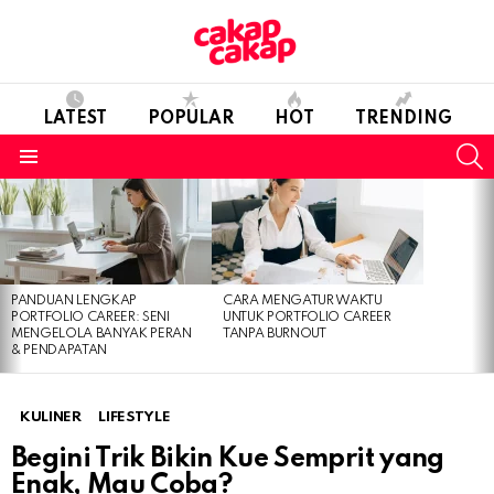
LATEST
POPULAR
HOT
TRENDING
S
Menu
LATEST
STORIES
PANDUAN LENGKAP
CARA MENGATUR WAKTU
PORTFOLIO CAREER: SENI
UNTUK PORTFOLIO CAREER
MENGELOLA BANYAK PERAN
TANPA BURNOUT
& PENDAPATAN
KULINER
LIFESTYLE
Begini Trik Bikin Kue Semprit yang
Enak, Mau Coba?