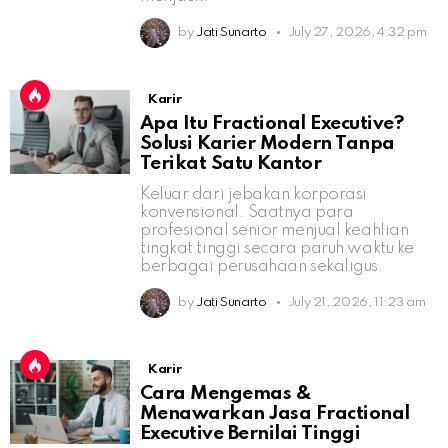
by
Jati Sunarto
July 27, 2026, 4:32 pm
Karir
Apa Itu Fractional Executive?
Solusi Karier Modern Tanpa
Terikat Satu Kantor
Keluar dari jebakan korporasi
konvensional. Saatnya para
profesional senior menjual keahlian
tingkat tinggi secara paruh waktu ke
berbagai perusahaan sekaligus.
by
Jati Sunarto
July 21, 2026, 11:23 am
Karir
Cara Mengemas &
Menawarkan Jasa Fractional
Executive Bernilai Tinggi