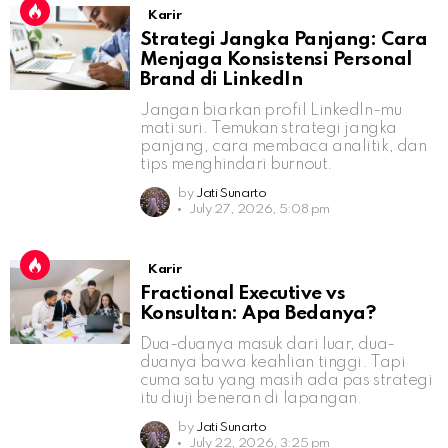
Karir
Strategi Jangka Panjang: Cara
Menjaga Konsistensi Personal
Brand di LinkedIn
Jangan biarkan profil LinkedIn-mu
mati suri. Temukan strategi jangka
panjang, cara membaca analitik, dan
tips menghindari burnout.
by
Jati Sunarto
July 27, 2026, 5:08 pm
Karir
Fractional Executive vs
Konsultan: Apa Bedanya?
Dua-duanya masuk dari luar, dua-
duanya bawa keahlian tinggi. Tapi
cuma satu yang masih ada pas strategi
itu diuji beneran di lapangan.
by
Jati Sunarto
July 22, 2026, 3:25 pm