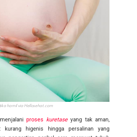
ika hamil via
Hellosehat.com
u menjalani
proses
kuretase
yang tak aman,
 kurang higenis hingga persalinan yang