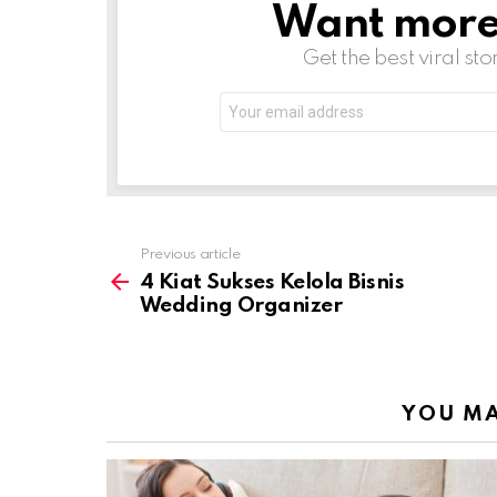
Want more s
NEWSLETTER
Get the best viral sto
Email
address:
Previous article
See
more
4 Kiat Sukses Kelola Bisnis
Wedding Organizer
YOU MA