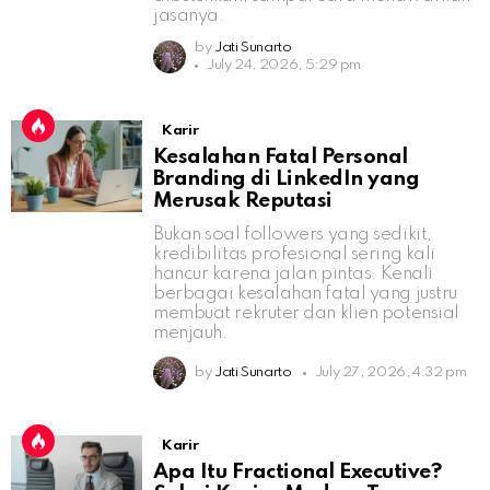
jasanya.
by
Jati Sunarto
July 24, 2026, 5:29 pm
Karir
Kesalahan Fatal Personal
Branding di LinkedIn yang
Merusak Reputasi
Bukan soal followers yang sedikit,
kredibilitas profesional sering kali
hancur karena jalan pintas. Kenali
berbagai kesalahan fatal yang justru
membuat rekruter dan klien potensial
menjauh.
by
Jati Sunarto
July 27, 2026, 4:32 pm
Karir
Apa Itu Fractional Executive?