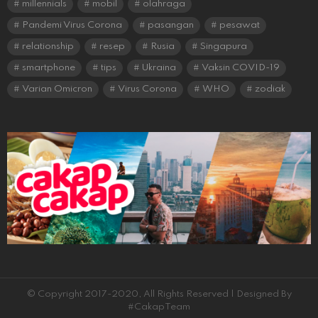
millennials
mobil
olahraga
Pandemi Virus Corona
pasangan
pesawat
relationship
resep
Rusia
Singapura
smartphone
tips
Ukraina
Vaksin COVID-19
Varian Omicron
Virus Corona
WHO
zodiak
© Copyright 2017-2020, All Rights Reserved | Designed By
#CakapTeam