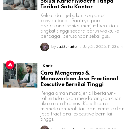
Solusi Karier Modern Tanpa
Terikat Satu Kantor
Keluar dari jebakan korporasi
konvensional. Saatnya para
profesional senior menjual keahlian
tingkat tinggi secara paruh waktu ke
berbagai perusahaan sekaligus.
by
Jati Sunarto
July 21, 2026, 11:23 am
Karir
Cara Mengemas &
Menawarkan Jasa Fractional
Executive Bernilai Tinggi
Pengalaman manajerial bertahun-
tahun tidak akan mendatangkan cuan
jika salah dikemas. Kenali cara
memetakan keahlian dan memasarkan
jasa fractional executive bernilai
tinggi.