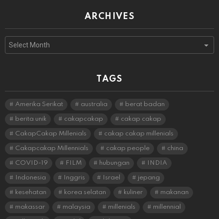
ARCHIVES
Archives
TAGS
Amerika Serikat
australia
berat badan
berita unik
cakapcakap
cakap cakap
CakapCakap Millenials
cakap cakap millenials
Cakapcakap Millennials
cakap people
china
COVID-19
FILM
hubungan
INDIA
Indonesia
Inggris
Israel
jepang
kesehatan
korea selatan
kuliner
makanan
makassar
malaysia
millenials
millennial