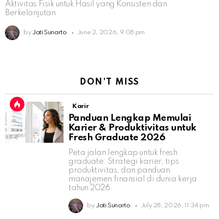
Aktivitas Fisik untuk Hasil yang Konsisten dan
Berkelanjutan
by
Jati Sunarto
June 2, 2026, 9:08 pm
DON'T MISS
Karir
Panduan Lengkap Memulai
Karier & Produktivitas untuk
Fresh Graduate 2026
Peta jalan lengkap untuk fresh
graduate: Strategi karier, tips
produktivitas, dan panduan
manajemen finansial di dunia kerja
tahun 2026.
by
Jati Sunarto
July 28, 2026, 11:34 pm