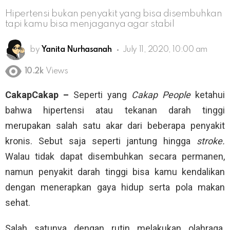
Hipertensi bukan penyakit yang bisa disembuhkan
tapi kamu bisa menjaganya agar stabil
by
Yanita Nurhasanah
July 11, 2020, 10:00 am
10.2k
Views
CakapCakap –
Seperti yang
Cakap People
ketahui
bahwa hipertensi atau tekanan darah tinggi
merupakan salah satu akar dari beberapa penyakit
kronis. Sebut saja seperti jantung hingga
stroke.
Walau tidak dapat disembuhkan secara permanen,
namun penyakit darah tinggi bisa kamu kendalikan
dengan menerapkan gaya hidup serta pola makan
sehat.
Salah satunya dengan rutin melakukan olahraga.