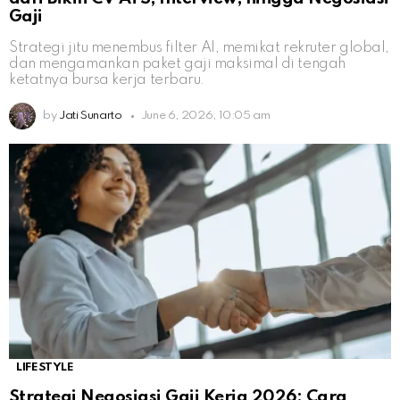
Gaji
Strategi jitu menembus filter AI, memikat rekruter global,
dan mengamankan paket gaji maksimal di tengah
ketatnya bursa kerja terbaru.
by
Jati Sunarto
June 6, 2026, 10:05 am
LIFESTYLE
Strategi Negosiasi Gaji Kerja 2026: Cara