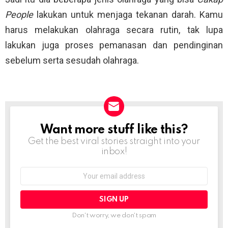
People
lakukan untuk menjaga tekanan darah. Kamu
harus melakukan olahraga secara rutin, tak lupa
lakukan juga proses pemanasan dan pendinginan
sebelum serta sesudah olahraga.
Want more stuff like this?
NEWSLETTER
Get the best viral stories straight into your
inbox!
Email
address:
Don't worry, we don't spam