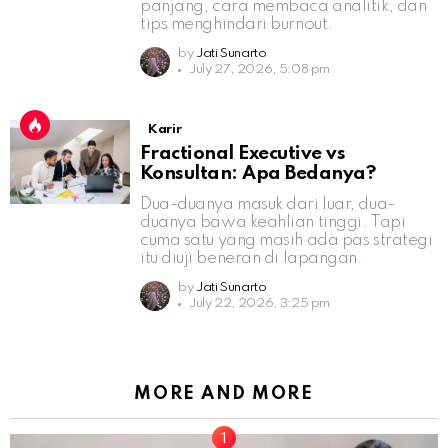
panjang, cara membaca analitik, dan
tips menghindari burnout.
by
Jati Sunarto
July 27, 2026, 5:08 pm
Karir
Fractional Executive vs
Konsultan: Apa Bedanya?
Dua-duanya masuk dari luar, dua-
duanya bawa keahlian tinggi. Tapi
cuma satu yang masih ada pas strategi
itu diuji beneran di lapangan.
by
Jati Sunarto
July 22, 2026, 3:25 pm
MORE AND MORE