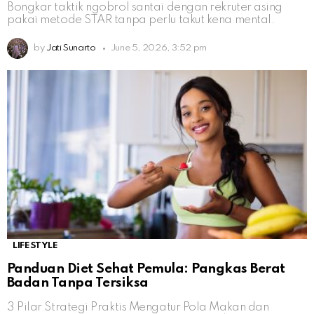
Bongkar taktik ngobrol santai dengan rekruter asing
pakai metode STAR tanpa perlu takut kena mental.
by
Jati Sunarto
June 5, 2026, 3:52 pm
LIFESTYLE
Panduan Diet Sehat Pemula: Pangkas Berat
Badan Tanpa Tersiksa
3 Pilar Strategi Praktis Mengatur Pola Makan dan