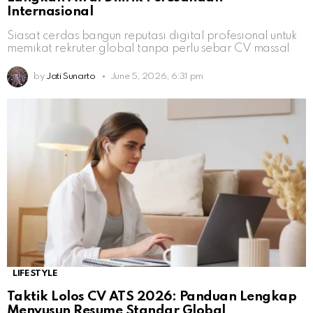
Internasional
Siasat cerdas bangun reputasi digital profesional untuk
memikat rekruter global tanpa perlu sebar CV massal
by
Jati Sunarto
June 5, 2026, 6:31 pm
LIFESTYLE
Taktik Lolos CV ATS 2026: Panduan Lengkap
Menyusun Resume Standar Global