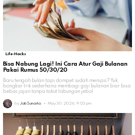
Life-Hacks
Bisa Nabung Lagi! Ini Cara Atur Gaji Bulanan
Pakai Rumus 50/30/20
Baru tengah bulan tapi dompet sudah menipis? Yuk,
bongkar trik sederhana membagi gaji bulanan biar bisa
bebas jajan tanpa takut tabungan jebol
by
Jati Sunarto
May 30, 2026, 9:03 pm