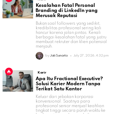
Kesalahan Fatal Personal
Branding di LinkedIn yang
Merusak Reputasi
Bukan soal followers yang sedikit,
kredibilitas profesional sering kali
hancur karena jalan pintas. Kenali
berbagai kesalahan fatal yang justru
membuat rekruter dan klien potensial
menjauh.
by
Jati Sunarto
July 27, 2026, 4:32 pm
Karir
Apa Itu Fractional Executive?
Solusi Karier Modern Tanpa
Terikat Satu Kantor
Keluar dari jebakan korporasi
konvensional. Saatnya para
profesional senior menjual keahlian
tingkat tinggi secara paruh waktu ke