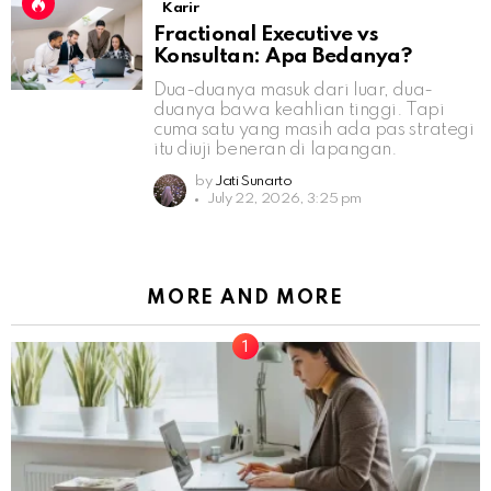
Karir
Fractional Executive vs
Konsultan: Apa Bedanya?
Dua-duanya masuk dari luar, dua-
duanya bawa keahlian tinggi. Tapi
cuma satu yang masih ada pas strategi
itu diuji beneran di lapangan.
by
Jati Sunarto
July 22, 2026, 3:25 pm
MORE AND MORE