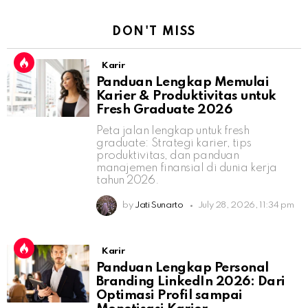
DON'T MISS
Karir
Panduan Lengkap Memulai
Karier & Produktivitas untuk
Fresh Graduate 2026
Peta jalan lengkap untuk fresh
graduate: Strategi karier, tips
produktivitas, dan panduan
manajemen finansial di dunia kerja
tahun 2026.
by
Jati Sunarto
July 28, 2026, 11:34 pm
Karir
Panduan Lengkap Personal
Branding LinkedIn 2026: Dari
Optimasi Profil sampai