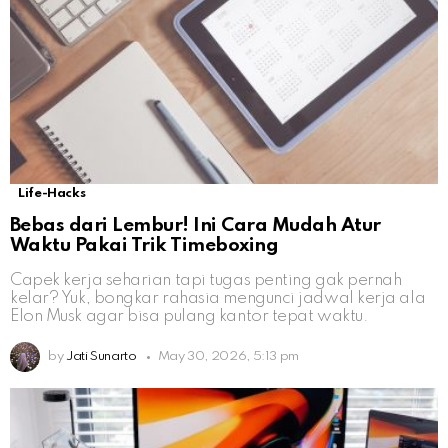
Life-Hacks
Bebas dari Lembur! Ini Cara Mudah Atur
Waktu Pakai Trik Timeboxing
Capek kerja seharian tapi tugas penting gak pernah
kelar? Yuk, bongkar rahasia mengunci jadwal kerja ala
Elon Musk agar bisa pulang kantor tepat waktu.
by
Jati Sunarto
May 30, 2026, 5:13 pm