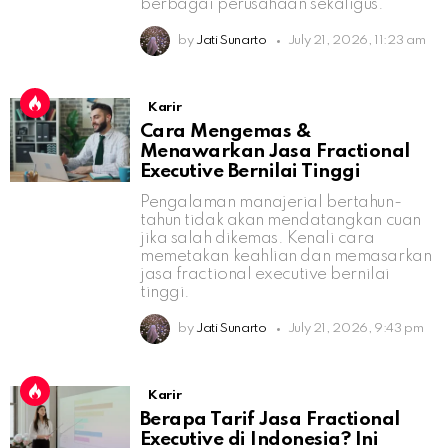
berbagai perusahaan sekaligus.
by
Jati Sunarto
July 21, 2026, 11:23 am
Karir
Cara Mengemas &
Menawarkan Jasa Fractional
Executive Bernilai Tinggi
Pengalaman manajerial bertahun-
tahun tidak akan mendatangkan cuan
jika salah dikemas. Kenali cara
memetakan keahlian dan memasarkan
jasa fractional executive bernilai
tinggi.
by
Jati Sunarto
July 21, 2026, 9:43 pm
Karir
Berapa Tarif Jasa Fractional
Executive di Indonesia? Ini