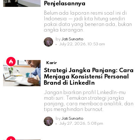
Penjelasannya
Belum ada laporan resmi soal ini di
Indonesia — jadi kita hitung sendiri
pakai data yang beneran ada, bukan
angka karangan.
by
Jati Sunarto
July 22, 2026, 10:53 am
Karir
Strategi Jangka Panjang: Cara
Menjaga Konsistensi Personal
Brand di LinkedIn
Jangan biarkan profil LinkedIn-mu
mati suri. Temukan strategi jangka
panjang, cara membaca analitik, dan
tips menghindari burnout.
by
Jati Sunarto
July 27, 2026, 5:08 pm