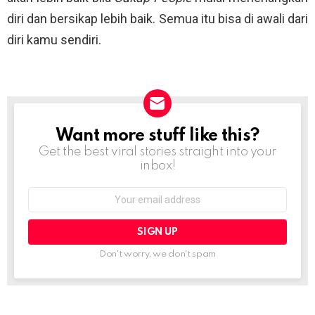
diri dan bersikap lebih baik. Semua itu bisa di awali dari
diri kamu sendiri.
Want more stuff like this?
NEWSLETTER
Get the best viral stories straight into your
inbox!
Email
address:
Don't worry, we don't spam