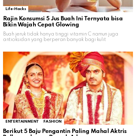
Life-Hacks
Rajin Konsumsi 5 Jus Buah Ini Ternyata bisa
Bikin Wajah Cepat Glowing
Buah jeruk tidak hanya tinggi vitamin C namun juga
antioksidan yang berperan banyak bagi kulit
ENTERTAINMENT
FASHION
Berikut 5 Baju Pengantin Paling Mahal Aktris