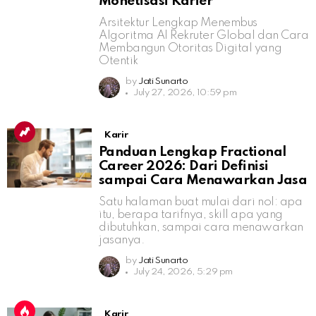
Monetisasi Karier
Arsitektur Lengkap Menembus
Algoritma AI Rekruter Global dan Cara
Membangun Otoritas Digital yang
Otentik
by
Jati Sunarto
July 27, 2026, 10:59 pm
Karir
Panduan Lengkap Fractional
Career 2026: Dari Definisi
sampai Cara Menawarkan Jasa
Satu halaman buat mulai dari nol: apa
itu, berapa tarifnya, skill apa yang
dibutuhkan, sampai cara menawarkan
jasanya.
by
Jati Sunarto
July 24, 2026, 5:29 pm
Karir