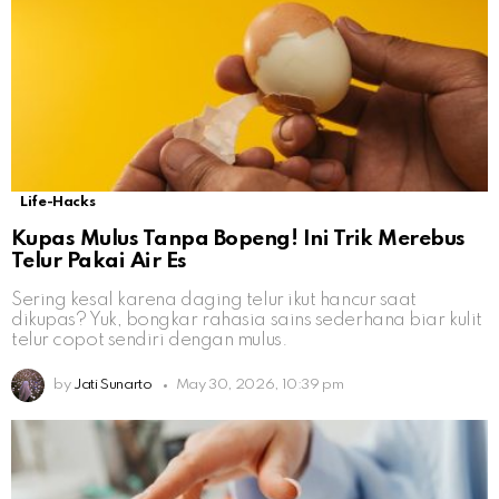
Life-Hacks
Kupas Mulus Tanpa Bopeng! Ini Trik Merebus
Telur Pakai Air Es
Sering kesal karena daging telur ikut hancur saat
dikupas? Yuk, bongkar rahasia sains sederhana biar kulit
telur copot sendiri dengan mulus.
by
Jati Sunarto
May 30, 2026, 10:39 pm