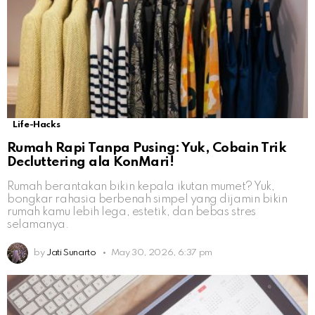
Life-Hacks
Rumah Rapi Tanpa Pusing: Yuk, Cobain Trik
Decluttering ala KonMari!
Rumah berantakan bikin kepala ikutan mumet? Yuk,
bongkar rahasia berbenah simpel yang dijamin bikin
rumah kamu lebih lega, estetik, dan bebas stres
selamanya.
by
Jati Sunarto
May 30, 2026, 6:37 pm