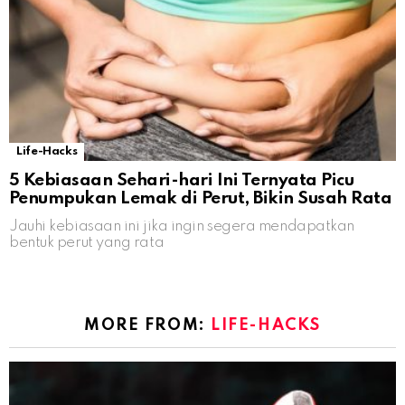
Life-Hacks
5 Kebiasaan Sehari-hari Ini Ternyata Picu
Penumpukan Lemak di Perut, Bikin Susah Rata
Jauhi kebiasaan ini jika ingin segera mendapatkan
bentuk perut yang rata
MORE FROM:
LIFE-HACKS