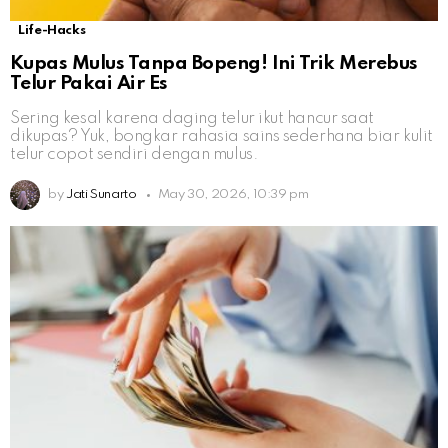
Life-Hacks
Kupas Mulus Tanpa Bopeng! Ini Trik Merebus
Telur Pakai Air Es
Sering kesal karena daging telur ikut hancur saat
dikupas? Yuk, bongkar rahasia sains sederhana biar kulit
telur copot sendiri dengan mulus.
by
Jati Sunarto
May 30, 2026, 10:39 pm