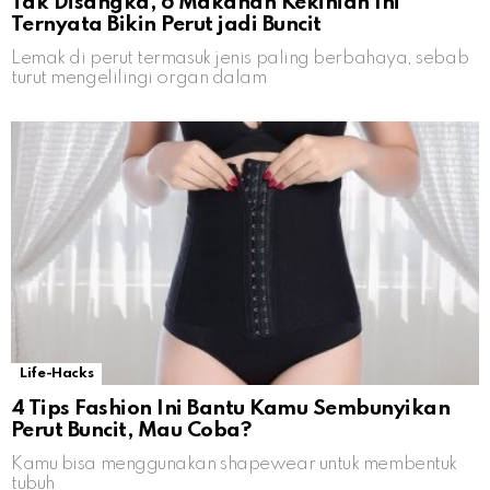
Tak Disangka, 6 Makanan Kekinian Ini
Ternyata Bikin Perut jadi Buncit
Lemak di perut termasuk jenis paling berbahaya, sebab
turut mengelilingi organ dalam
Life-Hacks
4 Tips Fashion Ini Bantu Kamu Sembunyikan
Perut Buncit, Mau Coba?
Kamu bisa menggunakan shapewear untuk membentuk
tubuh