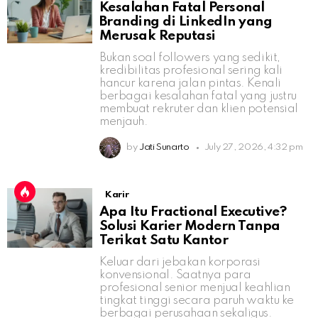
Kesalahan Fatal Personal
Branding di LinkedIn yang
Merusak Reputasi
Bukan soal followers yang sedikit,
kredibilitas profesional sering kali
hancur karena jalan pintas. Kenali
berbagai kesalahan fatal yang justru
membuat rekruter dan klien potensial
menjauh.
by
Jati Sunarto
July 27, 2026, 4:32 pm
Karir
Apa Itu Fractional Executive?
Solusi Karier Modern Tanpa
Terikat Satu Kantor
Keluar dari jebakan korporasi
konvensional. Saatnya para
profesional senior menjual keahlian
tingkat tinggi secara paruh waktu ke
berbagai perusahaan sekaligus.