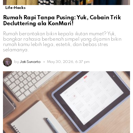
Life-Hacks
Rumah Rapi Tanpa Pusing: Yuk, Cobain Trik
Decluttering ala KonMari!
Rumah berantakan bikin kepala ikutan mumet? Yuk,
bongkar rahasia berbenah simpel yang dijamin bikin
rumah kamu lebih lega, estetik, dan bebas stres
selamanya.
by
Jati Sunarto
May 30, 2026, 6:37 pm