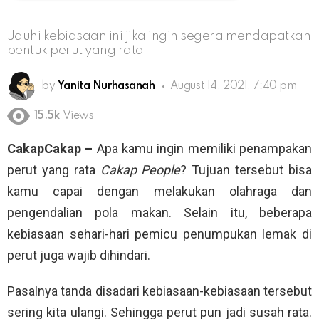
Jauhi kebiasaan ini jika ingin segera mendapatkan
bentuk perut yang rata
by
Yanita Nurhasanah
August 14, 2021, 7:40 pm
15.5k
Views
CakapCakap –
Apa kamu ingin memiliki penampakan
perut yang rata
Cakap People
? Tujuan tersebut bisa
kamu capai dengan melakukan olahraga dan
pengendalian pola makan. Selain itu, beberapa
kebiasaan sehari-hari pemicu penumpukan lemak di
perut juga wajib dihindari.
Pasalnya tanda disadari kebiasaan-kebiasaan tersebut
sering kita ulangi. Sehingga perut pun jadi susah rata.