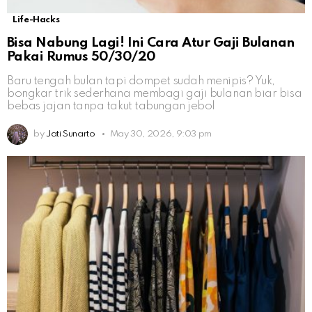
Life-Hacks
Bisa Nabung Lagi! Ini Cara Atur Gaji Bulanan
Pakai Rumus 50/30/20
Baru tengah bulan tapi dompet sudah menipis? Yuk,
bongkar trik sederhana membagi gaji bulanan biar bisa
bebas jajan tanpa takut tabungan jebol
by
Jati Sunarto
May 30, 2026, 9:03 pm