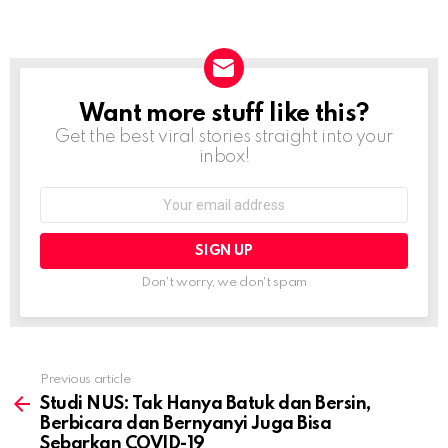
Want more stuff like this?
NEWSLETTER
Get the best viral stories straight into your
inbox!
Email
address:
Don't worry, we don't spam
Previous article
See
more
Studi NUS: Tak Hanya Batuk dan Bersin,
Berbicara dan Bernyanyi Juga Bisa
Sebarkan COVID-19