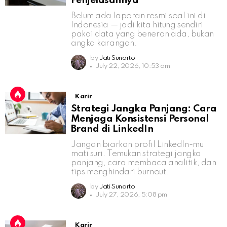
Penjelasannya
Belum ada laporan resmi soal ini di
Indonesia — jadi kita hitung sendiri
pakai data yang beneran ada, bukan
angka karangan.
by
Jati Sunarto
July 22, 2026, 10:53 am
Karir
Strategi Jangka Panjang: Cara
Menjaga Konsistensi Personal
Brand di LinkedIn
Jangan biarkan profil LinkedIn-mu
mati suri. Temukan strategi jangka
panjang, cara membaca analitik, dan
tips menghindari burnout.
by
Jati Sunarto
July 27, 2026, 5:08 pm
Karir