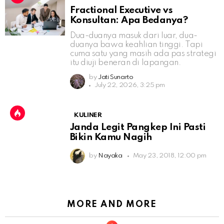
Fractional Executive vs
Konsultan: Apa Bedanya?
Dua-duanya masuk dari luar, dua-
duanya bawa keahlian tinggi. Tapi
cuma satu yang masih ada pas strategi
itu diuji beneran di lapangan.
by
Jati Sunarto
July 22, 2026, 3:25 pm
KULINER
Janda Legit Pangkep Ini Pasti
Bikin Kamu Nagih
by
Nayaka
May 23, 2018, 12:00 pm
MORE AND MORE