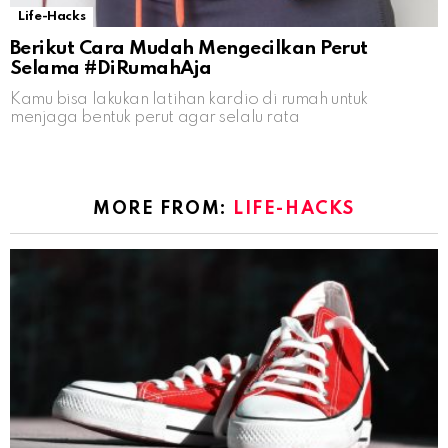
Life-Hacks
Berikut Cara Mudah Mengecilkan Perut
Selama #DiRumahAja
Kamu bisa lakukan latihan kardio di rumah untuk
menjaga bentuk perut agar selalu rata
MORE FROM:
LIFE-HACKS