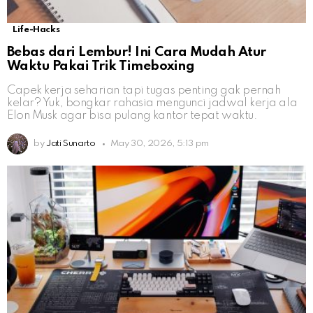
Life-Hacks
Bebas dari Lembur! Ini Cara Mudah Atur
Waktu Pakai Trik Timeboxing
Capek kerja seharian tapi tugas penting gak pernah
kelar? Yuk, bongkar rahasia mengunci jadwal kerja ala
Elon Musk agar bisa pulang kantor tepat waktu.
by
Jati Sunarto
May 30, 2026, 5:13 pm