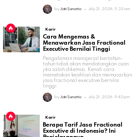
by
Jati Sunarto
July 21, 2026, 11:23 am
Karir
Cara Mengemas &
Menawarkan Jasa Fractional
Executive Bernilai Tinggi
Pengalaman manajerial bertahun-
tahun tidak akan mendatangkan cuan
jika salah dikemas. Kenali cara
memetakan keahlian dan memasarkan
jasa fractional executive bernilai
tinggi.
by
Jati Sunarto
July 21, 2026, 9:43 pm
Karir
Berapa Tarif Jasa Fractional
Executive di Indonesia? Ini