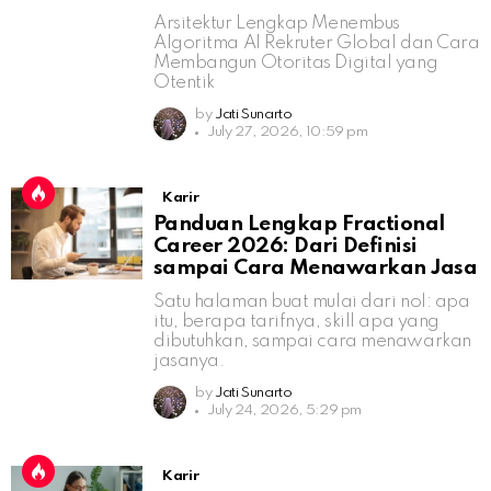
Arsitektur Lengkap Menembus
Algoritma AI Rekruter Global dan Cara
Membangun Otoritas Digital yang
Otentik
by
Jati Sunarto
July 27, 2026, 10:59 pm
Karir
Panduan Lengkap Fractional
Career 2026: Dari Definisi
sampai Cara Menawarkan Jasa
Satu halaman buat mulai dari nol: apa
itu, berapa tarifnya, skill apa yang
dibutuhkan, sampai cara menawarkan
jasanya.
by
Jati Sunarto
July 24, 2026, 5:29 pm
Karir