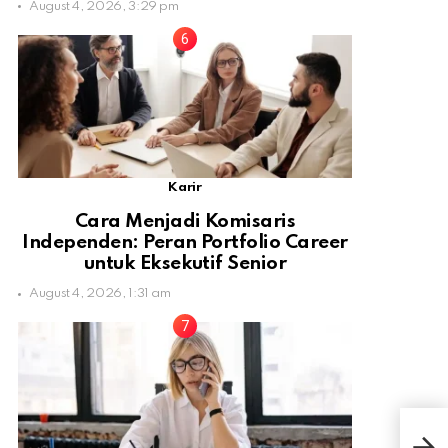
August 4, 2026, 3:29 pm
Karir
Cara Menjadi Komisaris
Independen: Peran Portfolio Career
untuk Eksekutif Senior
August 4, 2026, 1:31 am
Jam