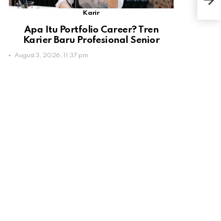
Bua
Karir
Apa Itu Portfolio Career? Tren
Karier Baru Profesional Senior
August 3, 2026, 11:37 pm