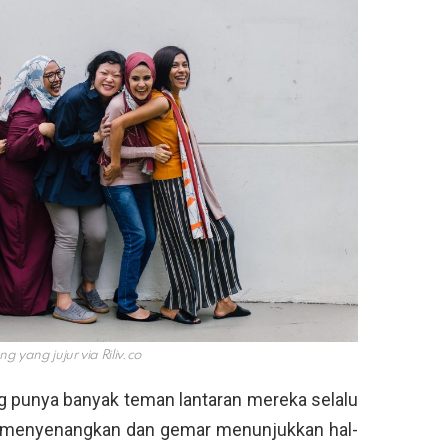
g yang jujur via
Riliv.co
g punya banyak teman lantaran mereka selalu
g menyenangkan dan gemar menunjukkan hal-