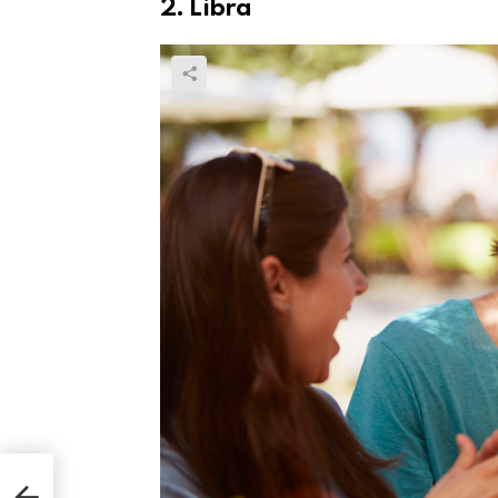
2. Libra
eret
ang