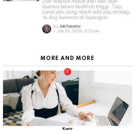
Dua-duanya masuk dari luar, dua-
duanya bawa keahlian tinggi. Tapi
cuma satu yang masih ada pas strategi
itu diuji beneran di lapangan.
by
Jati Sunarto
July 22, 2026, 3:25 pm
MORE AND MORE
Karir