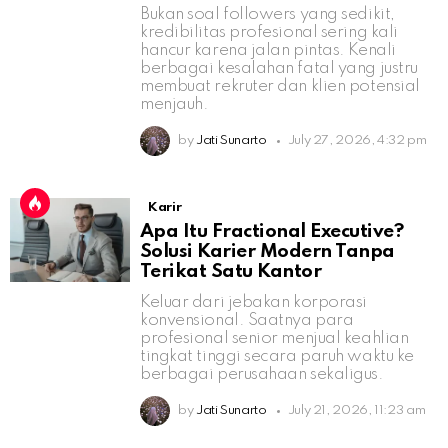
Bukan soal followers yang sedikit,
kredibilitas profesional sering kali
hancur karena jalan pintas. Kenali
berbagai kesalahan fatal yang justru
membuat rekruter dan klien potensial
menjauh.
by
Jati Sunarto
July 27, 2026, 4:32 pm
Karir
Apa Itu Fractional Executive?
Solusi Karier Modern Tanpa
Terikat Satu Kantor
Keluar dari jebakan korporasi
konvensional. Saatnya para
profesional senior menjual keahlian
tingkat tinggi secara paruh waktu ke
berbagai perusahaan sekaligus.
by
Jati Sunarto
July 21, 2026, 11:23 am