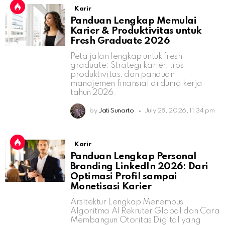
Karir
Panduan Lengkap Memulai
Karier & Produktivitas untuk
Fresh Graduate 2026
Peta jalan lengkap untuk fresh
graduate: Strategi karier, tips
produktivitas, dan panduan
manajemen finansial di dunia kerja
tahun 2026.
by
Jati Sunarto
July 28, 2026, 11:34 pm
Karir
Panduan Lengkap Personal
Branding LinkedIn 2026: Dari
Optimasi Profil sampai
Monetisasi Karier
Arsitektur Lengkap Menembus
Algoritma AI Rekruter Global dan Cara
Membangun Otoritas Digital yang