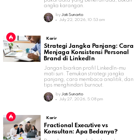
pakai data yang beneran ada, bukan
angka karangan.
by
Jati Sunarto
July 22, 2026, 10:53 am
Karir
Strategi Jangka Panjang: Cara
Menjaga Konsistensi Personal
Brand di LinkedIn
Jangan biarkan profil LinkedIn-mu
mati suri. Temukan strategi jangka
panjang, cara membaca analitik, dan
tips menghindari burnout.
by
Jati Sunarto
July 27, 2026, 5:08 pm
Karir
Fractional Executive vs
Konsultan: Apa Bedanya?