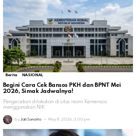
Berita
NASIONAL
Begini Cara Cek Bansos PKH dan BPNT Mei
2026, Simak Jadwalnya!
Pengecekan dilakukan di situs resmi Kemensos
menggunakan NIK
by
Jati Sunarto
May 8, 2026, 3:00 pm