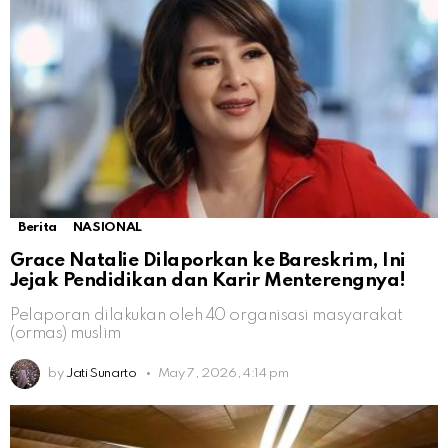
Berita
NASIONAL
Grace Natalie Dilaporkan ke Bareskrim, Ini
Jejak Pendidikan dan Karir Menterengnya!
Pelaporan dilakukan oleh 40 organisasi masyarakat
(ormas) muslim
by
Jati Sunarto
May 7, 2026, 4:14 pm