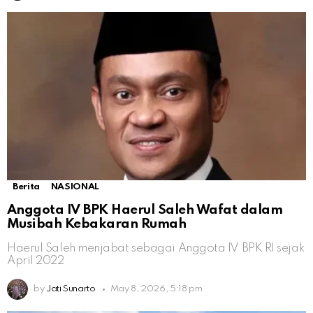
Berita
NASIONAL
Anggota IV BPK Haerul Saleh Wafat dalam
Musibah Kebakaran Rumah
Haerul Saleh menjabat sebagai Anggota IV BPK RI sejak
April 2022
by
Jati Sunarto
May 8, 2026, 5:18 pm