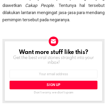
diawetkan
Cakap People.
Tentunya hal tersebut
dilakukan lantaran mengingat jasa-jasa para mendiang
pemimpin tersebut pada negaranya.
Want more stuff like this?
NEWSLETTER
Get the best viral stories straight into your
inbox!
Email
address:
Don't worry, we don't spam