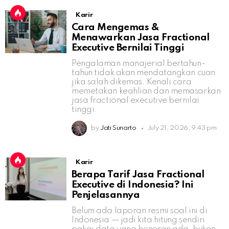
Karir
Cara Mengemas &
Menawarkan Jasa Fractional
Executive Bernilai Tinggi
Pengalaman manajerial bertahun-
tahun tidak akan mendatangkan cuan
jika salah dikemas. Kenali cara
memetakan keahlian dan memasarkan
jasa fractional executive bernilai
tinggi.
by
Jati Sunarto
July 21, 2026, 9:43 pm
Karir
Berapa Tarif Jasa Fractional
Executive di Indonesia? Ini
Penjelasannya
Belum ada laporan resmi soal ini di
Indonesia — jadi kita hitung sendiri