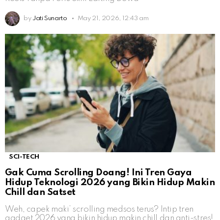
by
Jati Sunarto
May 21, 2026, 12:43 am
SCI-TECH
Gak Cuma Scrolling Doang! Ini Tren Gaya
Hidup Teknologi 2026 yang Bikin Hidup Makin
Chill dan Satset
Weh, capek maki’ scrolling medsos terus? Intip tren
gadget 2026 yang bikin hidup makin chill dan anti-stres!