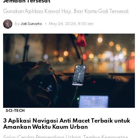
Jemaah Tersesat
Gunakan Aplikasi Kawal Haji, Biar Kamu Gak Tersesat
by
Jati Sunarto
May 26, 2026, 8:55 am
SCI-TECH
3 Aplikasi Navigasi Anti Macet Terbaik untuk
Amankan Waktu Kaum Urban
Solusi Cerdas Pengendara Urban: Tembus Kemacetan