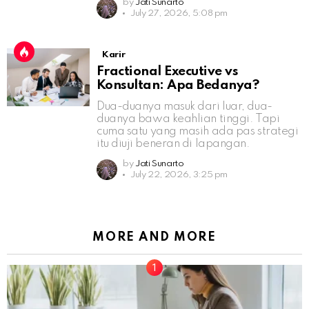
by
Jati Sunarto
July 27, 2026, 5:08 pm
Karir
Fractional Executive vs
Konsultan: Apa Bedanya?
Dua-duanya masuk dari luar, dua-
duanya bawa keahlian tinggi. Tapi
cuma satu yang masih ada pas strategi
itu diuji beneran di lapangan.
by
Jati Sunarto
July 22, 2026, 3:25 pm
MORE AND MORE