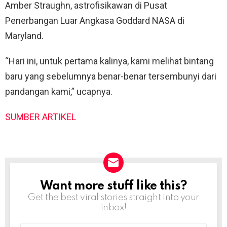
Amber Straughn, astrofisikawan di Pusat
Penerbangan Luar Angkasa Goddard NASA di
Maryland.
“Hari ini, untuk pertama kalinya, kami melihat bintang
baru yang sebelumnya benar-benar tersembunyi dari
pandangan kami,” ucapnya.
SUMBER ARTIKEL
Want more stuff like this?
NEWSLETTER
Get the best viral stories straight into your
inbox!
Email