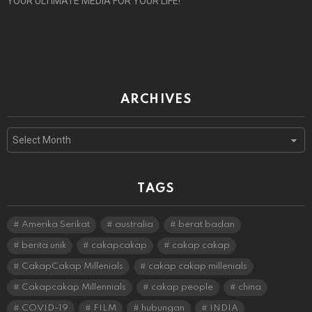
YOUR ULTIMATE MEDIA FOR YOUR LIFE!
ARCHIVES
Archives
TAGS
Amerika Serikat
australia
berat badan
berita unik
cakapcakap
cakap cakap
CakapCakap Millenials
cakap cakap millenials
Cakapcakap Millennials
cakap people
china
COVID-19
FILM
hubungan
INDIA