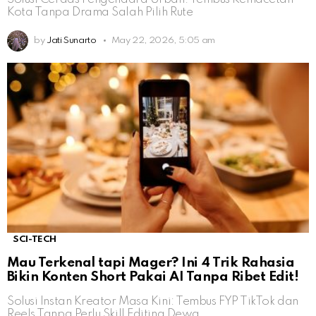
Kota Tanpa Drama Salah Pilih Rute
by
Jati Sunarto
May 22, 2026, 5:05 am
SCI-TECH
Mau Terkenal tapi Mager? Ini 4 Trik Rahasia
Bikin Konten Short Pakai AI Tanpa Ribet Edit!
Solusi Instan Kreator Masa Kini: Tembus FYP TikTok dan
Reels Tanpa Perlu Skill Editing Dewa