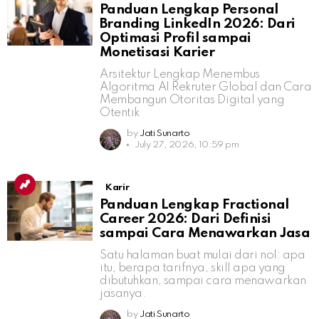
Panduan Lengkap Personal
Branding LinkedIn 2026: Dari
Optimasi Profil sampai
Monetisasi Karier
Arsitektur Lengkap Menembus
Algoritma AI Rekruter Global dan Cara
Membangun Otoritas Digital yang
Otentik
by
Jati Sunarto
July 27, 2026, 10:59 pm
Karir
Panduan Lengkap Fractional
Career 2026: Dari Definisi
sampai Cara Menawarkan Jasa
Satu halaman buat mulai dari nol: apa
itu, berapa tarifnya, skill apa yang
dibutuhkan, sampai cara menawarkan
jasanya.
by
Jati Sunarto