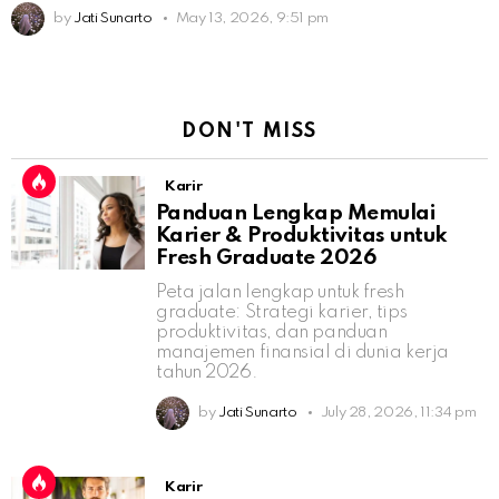
by
Jati Sunarto
May 13, 2026, 9:51 pm
DON'T MISS
Karir
Panduan Lengkap Memulai
Karier & Produktivitas untuk
Fresh Graduate 2026
Peta jalan lengkap untuk fresh
graduate: Strategi karier, tips
produktivitas, dan panduan
manajemen finansial di dunia kerja
tahun 2026.
by
Jati Sunarto
July 28, 2026, 11:34 pm
Karir