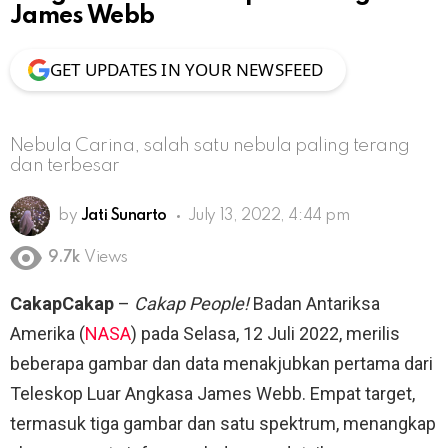
James Webb
GET UPDATES IN YOUR NEWSFEED
Nebula Carina, salah satu nebula paling terang
dan terbesar
by
Jati Sunarto
July 13, 2022, 4:44 pm
9.7k
Views
CakapCakap
–
Cakap People!
Badan Antariksa
Amerika (
NASA
) pada Selasa, 12 Juli 2022, merilis
beberapa gambar dan data menakjubkan pertama dari
Teleskop Luar Angkasa James Webb. Empat target,
termasuk tiga gambar dan satu spektrum, menangkap