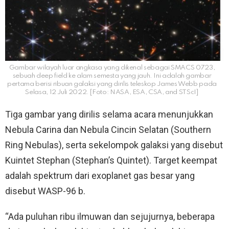
Gambar wilayah luar angkasa yang dikenal sebagai SMACS 0723,
sebuah deep field ke alam semesta yang jauh. Ini adalah gambar
pertama berisi ribuan galaksi yang dirilis teleskop James Webb pada
Selasa, 12 Juli 2022. [Foto: NASA, ESA, CSA, and STScI]
Tiga gambar yang dirilis selama acara menunjukkan
Nebula Carina dan Nebula Cincin Selatan (Southern
Ring Nebulas), serta sekelompok galaksi yang disebut
Kuintet Stephan (Stephan’s Quintet). Target keempat
adalah spektrum dari exoplanet gas besar yang
disebut WASP-96 b.
“Ada puluhan ribu ilmuwan dan sejujurnya, beberapa