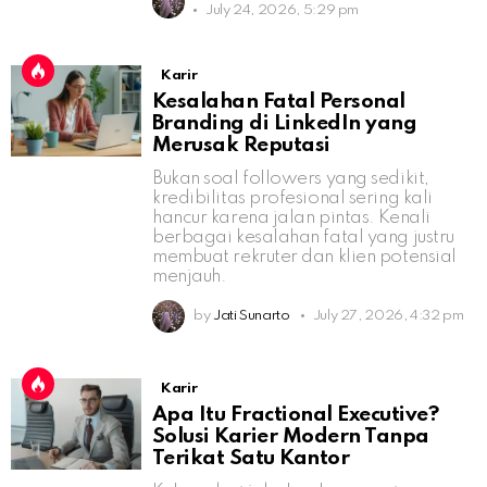
July 24, 2026, 5:29 pm
Karir
Kesalahan Fatal Personal
Branding di LinkedIn yang
Merusak Reputasi
Bukan soal followers yang sedikit,
kredibilitas profesional sering kali
hancur karena jalan pintas. Kenali
berbagai kesalahan fatal yang justru
membuat rekruter dan klien potensial
menjauh.
by
Jati Sunarto
July 27, 2026, 4:32 pm
Karir
Apa Itu Fractional Executive?
Solusi Karier Modern Tanpa
Terikat Satu Kantor