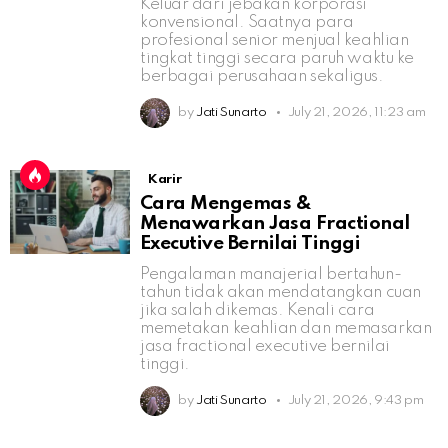
Keluar dari jebakan korporasi
konvensional. Saatnya para
profesional senior menjual keahlian
tingkat tinggi secara paruh waktu ke
berbagai perusahaan sekaligus.
by
Jati Sunarto
July 21, 2026, 11:23 am
Karir
Cara Mengemas &
Menawarkan Jasa Fractional
Executive Bernilai Tinggi
Pengalaman manajerial bertahun-
tahun tidak akan mendatangkan cuan
jika salah dikemas. Kenali cara
memetakan keahlian dan memasarkan
jasa fractional executive bernilai
tinggi.
by
Jati Sunarto
July 21, 2026, 9:43 pm