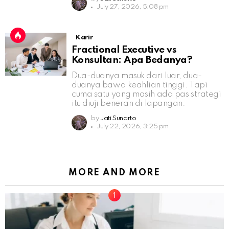
July 27, 2026, 5:08 pm
Karir
Fractional Executive vs
Konsultan: Apa Bedanya?
Dua-duanya masuk dari luar, dua-
duanya bawa keahlian tinggi. Tapi
cuma satu yang masih ada pas strategi
itu diuji beneran di lapangan.
by
Jati Sunarto
July 22, 2026, 3:25 pm
MORE AND MORE