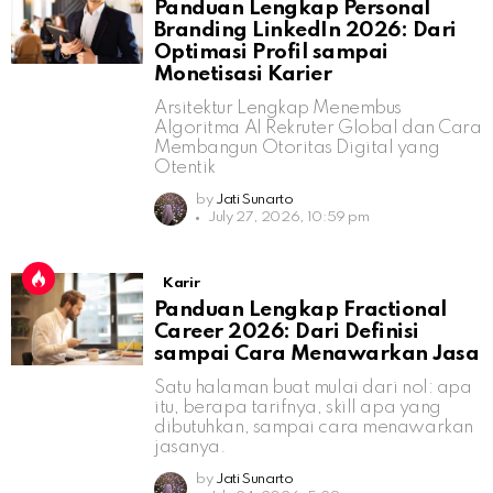
Panduan Lengkap Personal
Branding LinkedIn 2026: Dari
Optimasi Profil sampai
Monetisasi Karier
Arsitektur Lengkap Menembus
Algoritma AI Rekruter Global dan Cara
Membangun Otoritas Digital yang
Otentik
by
Jati Sunarto
July 27, 2026, 10:59 pm
Karir
Panduan Lengkap Fractional
Career 2026: Dari Definisi
sampai Cara Menawarkan Jasa
Satu halaman buat mulai dari nol: apa
itu, berapa tarifnya, skill apa yang
dibutuhkan, sampai cara menawarkan
jasanya.
by
Jati Sunarto