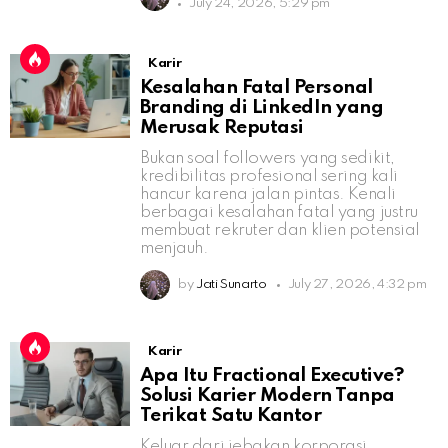
July 24, 2026, 5:29 pm
Karir
Kesalahan Fatal Personal
Branding di LinkedIn yang
Merusak Reputasi
Bukan soal followers yang sedikit,
kredibilitas profesional sering kali
hancur karena jalan pintas. Kenali
berbagai kesalahan fatal yang justru
membuat rekruter dan klien potensial
menjauh.
by
Jati Sunarto
July 27, 2026, 4:32 pm
Karir
Apa Itu Fractional Executive?
Solusi Karier Modern Tanpa
Terikat Satu Kantor
Keluar dari jebakan korporasi