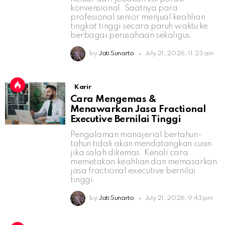
konvensional. Saatnya para
profesional senior menjual keahlian
tingkat tinggi secara paruh waktu ke
berbagai perusahaan sekaligus.
by
Jati Sunarto
July 21, 2026, 11:23 am
Karir
Cara Mengemas &
Menawarkan Jasa Fractional
Executive Bernilai Tinggi
Pengalaman manajerial bertahun-
tahun tidak akan mendatangkan cuan
jika salah dikemas. Kenali cara
memetakan keahlian dan memasarkan
jasa fractional executive bernilai
tinggi.
by
Jati Sunarto
July 21, 2026, 9:43 pm