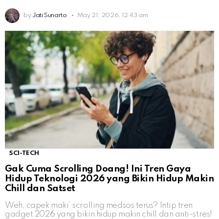
by
Jati Sunarto
May 21, 2026, 12:43 am
SCI-TECH
Gak Cuma Scrolling Doang! Ini Tren Gaya
Hidup Teknologi 2026 yang Bikin Hidup Makin
Chill dan Satset
Weh, capek maki’ scrolling medsos terus? Intip tren
gadget 2026 yang bikin hidup makin chill dan anti-stres!