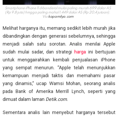
Smartphone iPhone 11 dibanderol mulai paling murah 699 dolar AS
(Rp 9,8 juta) hingga paling mahal 1.449 dolar AS (Rp 20,4 jutaan).
Via
kapamilya.com
Melihat harganya itu, memang sedikit lebih murah jika
dibandingkan dengan generasi sebelumnya, sehingga
menjadi salah satu sorotan. Analis menilai Apple
sudah mulai sadar, dan strategi
harga
ini bertujuan
untuk menggairahkan kembali penjualasan iPhone
yang sempat menurun. “Apple telah menunjukkan
kemampuan menjadi taktis dan memahami pasar
yang dinamis,” ucap Wamsi Mohan, seorang analis
pada Bank of Amerika Merrill Lynch, seperti yang
dimuat dalam laman
Detik.com
.
Sementara analis lain menyebut harganya tersebut