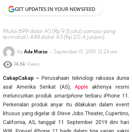
GET UPDATES IN YOUR NEWSFEED
Mulai 699 dolar AS (Rp 9,8 juta) sampai yang
termahal 1.449 dolar AS (Rp 20,4 jutaan)
by
Ade Marza
September 15, 2019, 12:24 am
14.6k
Views
CakapCakap –
Perusahaan teknologi raksasa dunia
asal Amerika Serikat (AS),
Apple
akhirnya resmi
meluncurkan produk
smartphone
terbaru iPhone 11.
Perkenalan produk anyar itu dilakukan dalam event
khusus yang digelar di Steve Jobs Theater, Cupertino,
California, AS, tanggal 11 September 2019 dini hari
WIB. Ponsel iPhone 11 hadir dalam tiga varian, yakni