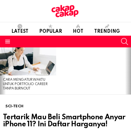
LATEST
POPULAR
HOT
TRENDING
S
Menu
LATEST
STORIES
CARA MENGATUR WAKTU
UNTUK PORTFOLIO CAREER
TANPA BURNOUT
SCI-TECH
Tertarik Mau Beli Smartphone Anyar
iPhone 11? Ini Daftar Harganya!