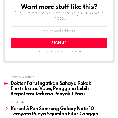
Want more stuff like this?
NEWSLETTER
Get the best viral stories straight into your
inbox!
Email
address:
Don't worry, we don't spam
Previous article
See
more
Dokter Paru Ingatkan Bahaya Rokok
Elektrik atau Vape, Pengguna Lebih
Berpotensi Terkena Penyakit Paru
Next article
Keren! S Pen Samsung Galaxy Note 10
Ternyata Punya Sejumlah Fitur Canggih