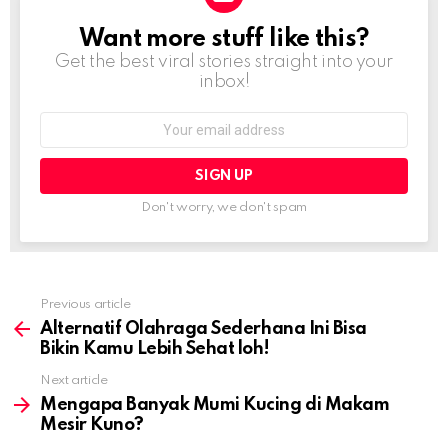
Want more stuff like this?
NEWSLETTER
Get the best viral stories straight into your
inbox!
Email
address:
Don't worry, we don't spam
Previous article
See
more
Alternatif Olahraga Sederhana Ini Bisa
Bikin Kamu Lebih Sehat loh!
Next article
Mengapa Banyak Mumi Kucing di Makam
Mesir Kuno?