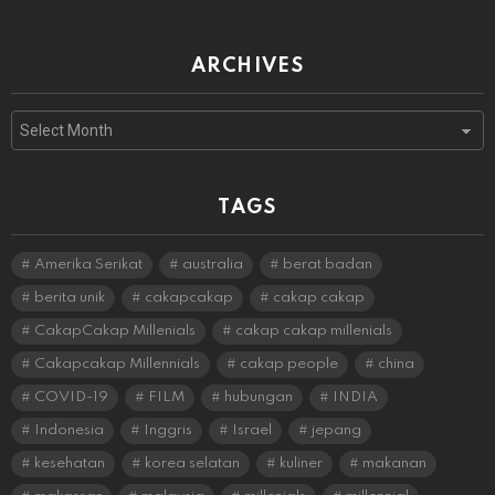
ARCHIVES
Archives
TAGS
Amerika Serikat
australia
berat badan
berita unik
cakapcakap
cakap cakap
CakapCakap Millenials
cakap cakap millenials
Cakapcakap Millennials
cakap people
china
COVID-19
FILM
hubungan
INDIA
Indonesia
Inggris
Israel
jepang
kesehatan
korea selatan
kuliner
makanan