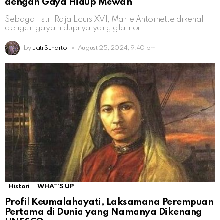
dengan Gaya Hidup Mewah
Sebagai istri Raja Louis XVI, Marie Antoinette dikenal
dengan gaya hidupnya yang glamor
by
Jati Sunarto
August 25, 2024, 9:40 pm
Histori
WHAT'S UP
Profil Keumalahayati, Laksamana Perempuan
Pertama di Dunia yang Namanya Dikenang