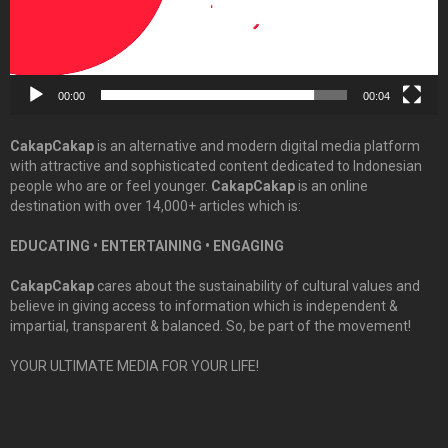
00:00
00:04
CakapCakap
is an alternative and modern digital media platform
with attractive and sophisticated content dedicated to Indonesian
people who are or feel younger.
CakapCakap
is an online
destination with over 14,000+ articles which is:
EDUCATING • ENTERTAINING • ENGAGING
CakapCakap
cares about the sustainability of cultural values and
believe in giving access to information which is independent &
impartial, transparent & balanced. So, be part of the movement!
YOUR ULTIMATE MEDIA FOR YOUR LIFE!