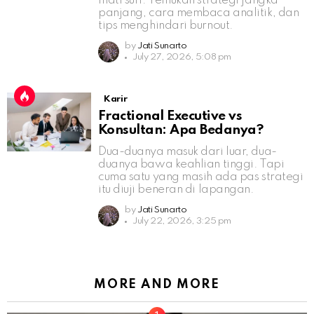
mati suri. Temukan strategi jangka
panjang, cara membaca analitik, dan
tips menghindari burnout.
by
Jati Sunarto
July 27, 2026, 5:08 pm
Karir
Fractional Executive vs
Konsultan: Apa Bedanya?
Dua-duanya masuk dari luar, dua-
duanya bawa keahlian tinggi. Tapi
cuma satu yang masih ada pas strategi
itu diuji beneran di lapangan.
by
Jati Sunarto
July 22, 2026, 3:25 pm
MORE AND MORE