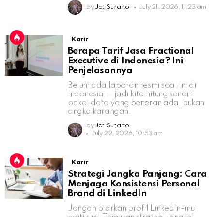
by
Jati Sunarto
July 21, 2026, 11:23 am
Karir
Berapa Tarif Jasa Fractional
Executive di Indonesia? Ini
Penjelasannya
Belum ada laporan resmi soal ini di
Indonesia — jadi kita hitung sendiri
pakai data yang beneran ada, bukan
angka karangan.
by
Jati Sunarto
July 22, 2026, 10:53 am
Karir
Strategi Jangka Panjang: Cara
Menjaga Konsistensi Personal
Brand di LinkedIn
Jangan biarkan profil LinkedIn-mu