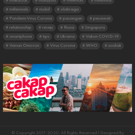
makassar
malaysia
millenials
millennial
millennials
mobil
olahraga
Pandemi Virus Corona
pasangan
pesawat
relationship
resep
Rusia
Singapura
smartphone
tips
Ukraina
Vaksin COVID-19
Varian Omicron
Virus Corona
WHO
zodiak
© Copyright 2017-2020, All Rights Reserved | Designed By