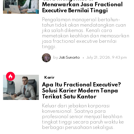
Menawarkan Jasa Fractional
Executive Bernilai Tinggi
Pengalaman manajerial bertahun-
tahun tidak akan mendatangkan cuan
jika salah dikemas. Kenali cara
memetakan keahlian dan memasarkan
jasa fractional executive bernilai
tinggi.
by
Jati Sunarto
July 21, 2026, 9:43 pm
Karir
Apa Itu Fractional Executive?
Solusi Karier Modern Tanpa
Terikat Satu Kantor
Keluar dari jebakan korporasi
konvensional. Saatnya para
profesional senior menjual keahlian
tingkat tinggi secara paruh waktu ke
berbagai perusahaan sekaligus.