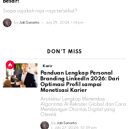
Besar!
Siapa sajakah raja-raja tersebut?
by
Jati Sunarto
July 29, 2024, 1:14 pm
DON'T MISS
Karir
Panduan Lengkap Personal
Branding LinkedIn 2026: Dari
Optimasi Profil sampai
Monetisasi Karier
Arsitektur Lengkap Menembus
Algoritma AI Rekruter Global dan Cara
Membangun Otoritas Digital yang
Otentik
by
Jati Sunarto
July 27, 2026, 10:59 pm