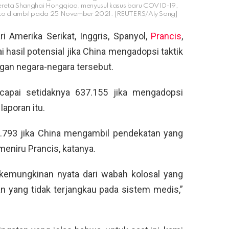
 Kereta Shanghai Hongqiao, menyusul kasus baru COVID-19,
oto diambil pada 25 November 2021. [REUTERS/Aly Song]
 Amerika Serikat, Inggris, Spanyol,
Prancis
,
 hasil potensial jika China mengadopsi taktik
an negara-negara tersebut.
apai setidaknya 637.155 jika mengadopsi
laporan itu.
.793 jika China mengambil pendekatan yang
meniru Prancis, katanya.
kemungkinan nyata dari wabah kolosal yang
 yang tidak terjangkau pada sistem medis,”