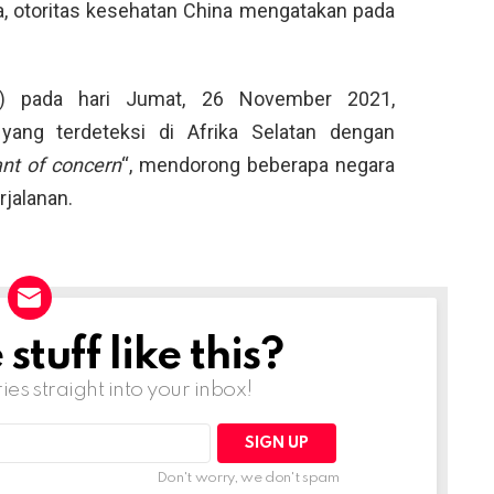
a, otoritas kesehatan China mengatakan pada
O) pada hari Jumat, 26 November 2021,
ang terdeteksi di Afrika Selatan dengan
ant of concern
“, mendorong beberapa negara
jalanan.
tuff like this?
ries straight into your inbox!
Don't worry, we don't spam