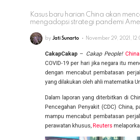
Kasus baru harian China akan menca
mengadopsi strategi pandemi Amerik
by
Jati Sunarto
November 29, 2021, 12
CakapCakap
–
Cakap People!
China
COVID-19 per hari jika negara itu menc
dengan mencabut pembatasan perjal
yang dilakukan oleh ahli matematika Un
Dalam laporan yang diterbitkan di C
Pencegahan Penyakit (CDC) China, p
mampu mencabut pembatasan perjalan
perawatan khusus,
Reuters
melaporka