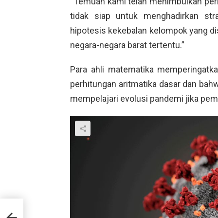
“Temuan kami telah menimbulkan perin
tidak siap untuk menghadirkan str
hipotesis kekebalan kelompok yang di
negara-negara barat tertentu.”
Para ahli matematika memperingatk
perhitungan aritmatika dasar dan bah
mempelajari evolusi pandemi jika pem
tang