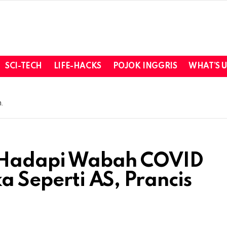
SCI-TECH
LIFE-HACKS
POJOK INGGRIS
WHAT’S 
.
l Hadapi Wabah COVID
ka Seperti AS, Prancis