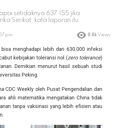
pai setidaknya 637.155 jika
a Serikat, kata laporan itu.
:07 pm
8.8k
Views
bisa menghadapi lebih dari 630.000 infeksi
abut kebijakan toleransi nol (
zero tolerance
)
anan. Demikian menurut hasil sebuah studi
iversitas Peking.
hina CDC Weekly oleh Pusat Pengendalian dan
ara ahli matematika mengatakan China tidak
an tanpa vaksinasi yang lebih efisien atau
n.