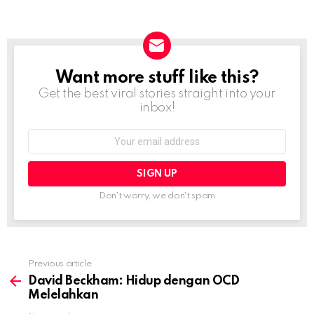
Want more stuff like this?
NEWSLETTER
Get the best viral stories straight into your
inbox!
Email
address:
Don't worry, we don't spam
Previous article
See
more
David Beckham: Hidup dengan OCD
Melelahkan