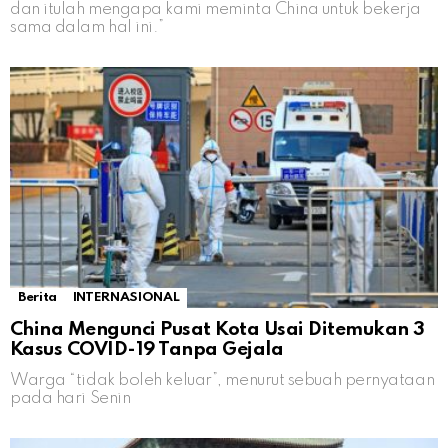
dan itulah mengapa kami meminta China untuk bekerja
sama dalam hal ini.”
Berita
INTERNASIONAL
China Mengunci Pusat Kota Usai Ditemukan 3
Kasus COVID-19 Tanpa Gejala
Warga “tidak boleh keluar”, menurut sebuah pernyataan
pada hari Senin