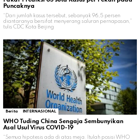
Puncaknya
“Dari jumlah kasus tersebut, sebanyak 96,5 persen
diantaranya bersifat menyerang saluran pernapasan,”
tulis CDC Kota Beijing
Berita
INTERNASIONAL
WHO Tuding China Sengaja Sembunyikan
Asal Usul Virus COVID-19
“Semua hipotesis ada di atas meja. Itulah posisi WHO