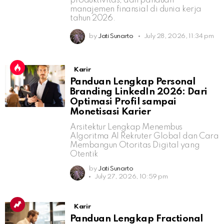
produktivitas, dan panduan
manajemen finansial di dunia kerja
tahun 2026.
by
Jati Sunarto
July 28, 2026, 11:34 pm
Karir
Panduan Lengkap Personal
Branding LinkedIn 2026: Dari
Optimasi Profil sampai
Monetisasi Karier
Arsitektur Lengkap Menembus
Algoritma AI Rekruter Global dan Cara
Membangun Otoritas Digital yang
Otentik
by
Jati Sunarto
July 27, 2026, 10:59 pm
Karir
Panduan Lengkap Fractional