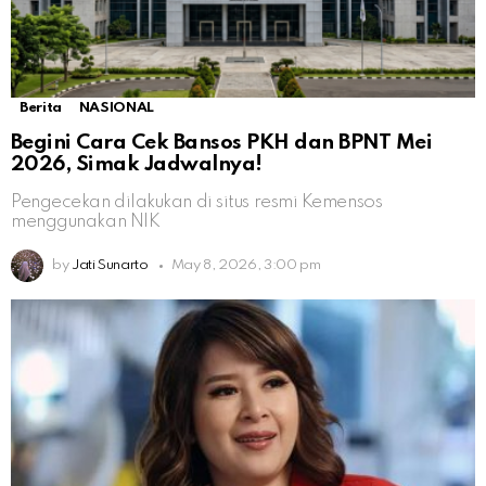
Berita
NASIONAL
Begini Cara Cek Bansos PKH dan BPNT Mei
2026, Simak Jadwalnya!
Pengecekan dilakukan di situs resmi Kemensos
menggunakan NIK
by
Jati Sunarto
May 8, 2026, 3:00 pm