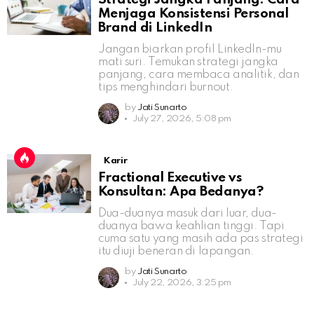
Menjaga Konsistensi Personal
Brand di LinkedIn
Jangan biarkan profil LinkedIn-mu
mati suri. Temukan strategi jangka
panjang, cara membaca analitik, dan
tips menghindari burnout.
by
Jati Sunarto
July 27, 2026, 5:08 pm
Karir
Fractional Executive vs
Konsultan: Apa Bedanya?
Dua-duanya masuk dari luar, dua-
duanya bawa keahlian tinggi. Tapi
cuma satu yang masih ada pas strategi
itu diuji beneran di lapangan.
by
Jati Sunarto
July 22, 2026, 3:25 pm