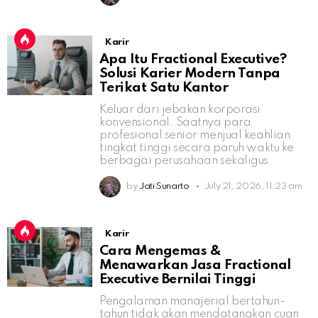
Karir
Apa Itu Fractional Executive?
Solusi Karier Modern Tanpa
Terikat Satu Kantor
Keluar dari jebakan korporasi
konvensional. Saatnya para
profesional senior menjual keahlian
tingkat tinggi secara paruh waktu ke
berbagai perusahaan sekaligus.
by
Jati Sunarto
July 21, 2026, 11:23 am
Karir
Cara Mengemas &
Menawarkan Jasa Fractional
Executive Bernilai Tinggi
Pengalaman manajerial bertahun-
tahun tidak akan mendatangkan cuan