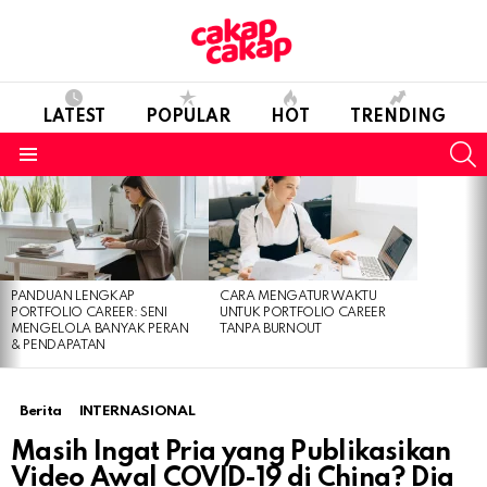
LATEST
POPULAR
HOT
TRENDING
S
Menu
LATEST
STORIES
PANDUAN LENGKAP
CARA MENGATUR WAKTU
PORTFOLIO CAREER: SENI
UNTUK PORTFOLIO CAREER
MENGELOLA BANYAK PERAN
TANPA BURNOUT
& PENDAPATAN
Berita
INTERNASIONAL
Masih Ingat Pria yang Publikasikan
Video Awal COVID-19 di China? Dia