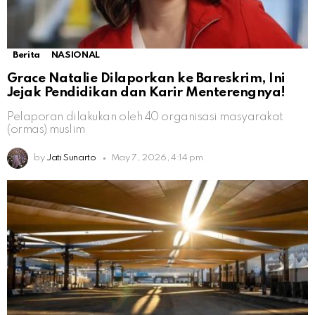
Berita
NASIONAL
Grace Natalie Dilaporkan ke Bareskrim, Ini
Jejak Pendidikan dan Karir Menterengnya!
Pelaporan dilakukan oleh 40 organisasi masyarakat
(ormas) muslim
by
Jati Sunarto
May 7, 2026, 4:14 pm