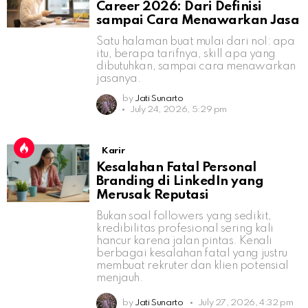
Career 2026: Dari Definisi
sampai Cara Menawarkan Jasa
Satu halaman buat mulai dari nol: apa
itu, berapa tarifnya, skill apa yang
dibutuhkan, sampai cara menawarkan
jasanya.
by
Jati Sunarto
July 24, 2026, 5:29 pm
Karir
Kesalahan Fatal Personal
Branding di LinkedIn yang
Merusak Reputasi
Bukan soal followers yang sedikit,
kredibilitas profesional sering kali
hancur karena jalan pintas. Kenali
berbagai kesalahan fatal yang justru
membuat rekruter dan klien potensial
menjauh.
by
Jati Sunarto
July 27, 2026, 4:32 pm