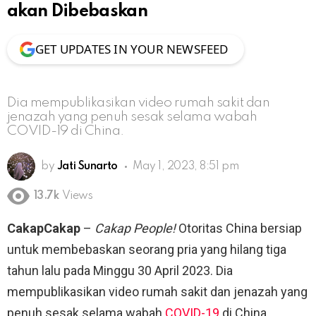
akan Dibebaskan
GET UPDATES IN YOUR NEWSFEED
Dia mempublikasikan video rumah sakit dan
jenazah yang penuh sesak selama wabah
COVID-19 di China.
by
Jati Sunarto
May 1, 2023, 8:51 pm
13.7k
Views
CakapCakap
–
Cakap People!
Otoritas China bersiap
untuk membebaskan seorang pria yang hilang tiga
tahun lalu pada Minggu 30 April 2023. Dia
mempublikasikan video rumah sakit dan jenazah yang
penuh sesak selama wabah
COVID-19
di China.