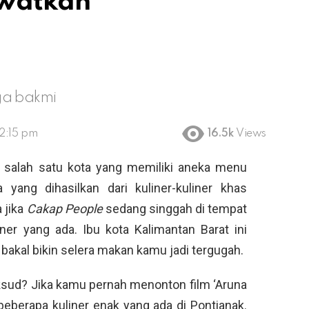
ewatkan
ga bakmi
12:15 pm
16.5k
Views
 salah satu kota yang memiliki aneka menu
sa yang dihasilkan dari kuliner-kuliner khas
 jika
Cakap People
sedang singgah di tempat
ner yang ada. Ibu kota Kalimantan Barat ini
g bakal bikin selera makan kamu jadi tergugah.
ksud? Jika kamu pernah menonton film ‘Aruna
eberapa kuliner enak yang ada di Pontianak.