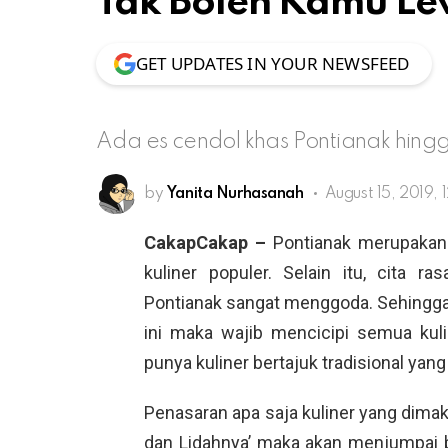
Tak Boleh Kamu L
GET UPDATES IN YOUR NEWSFEED
Ada es cendol khas Pontianak hing
by
Yanita Nurhasanah
August 15, 2019, 
CakapCakap –
Pontianak merupakan
kuliner populer. Selain itu, cita ra
Pontianak sangat menggoda. Sehingga
ini maka wajib mencicipi semua kuli
punya kuliner bertajuk tradisional yan
Penasaran apa saja kuliner yang dima
dan Lidahnya’ maka akan menjumpai b