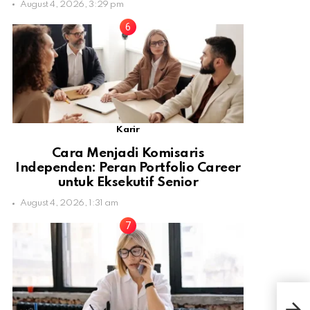
August 4, 2026, 3:29 pm
Karir
Cara Menjadi Komisaris
Independen: Peran Portfolio Career
untuk Eksekutif Senior
August 4, 2026, 1:31 am
Waji
Res