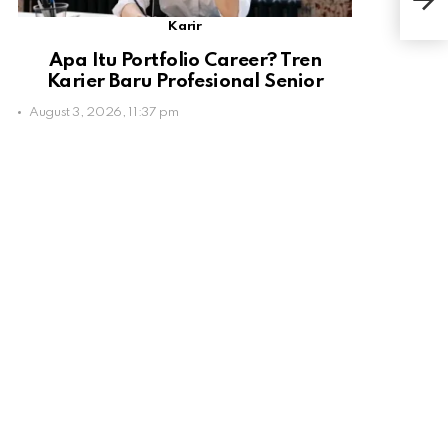
Sin
Karir
Apa Itu Portfolio Career? Tren
Karier Baru Profesional Senior
August 3, 2026, 11:37 pm