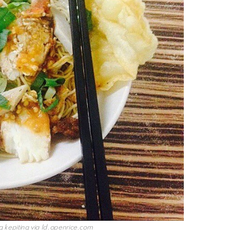
kepiting via
Id.openrice.com