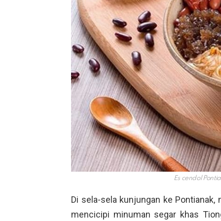
Es cendol Ponti
Di sela-sela kunjungan ke Pontiana
mencicipi minuman segar khas Tiong