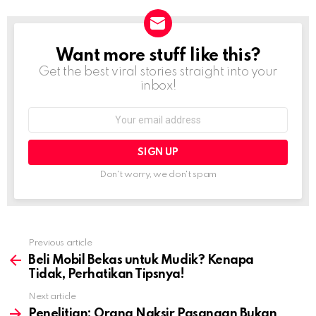
Want more stuff like this?
NEWSLETTER
Get the best viral stories straight into your
inbox!
Email
address:
Don't worry, we don't spam
Previous article
See
more
Beli Mobil Bekas untuk Mudik? Kenapa
Tidak, Perhatikan Tipsnya!
Next article
Penelitian: Orang Naksir Pasangan Bukan