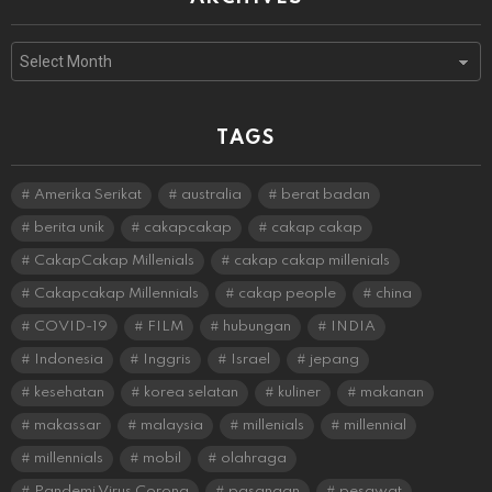
Archives
TAGS
Amerika Serikat
australia
berat badan
berita unik
cakapcakap
cakap cakap
CakapCakap Millenials
cakap cakap millenials
Cakapcakap Millennials
cakap people
china
COVID-19
FILM
hubungan
INDIA
Indonesia
Inggris
Israel
jepang
kesehatan
korea selatan
kuliner
makanan
makassar
malaysia
millenials
millennial
millennials
mobil
olahraga
Pandemi Virus Corona
pasangan
pesawat