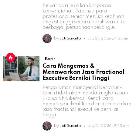
Keluar dari jebakan korporasi
konvensional. Saatnya para
profesional senior menjual keahlian
tingkat tinggi secara paruh waktu ke
berbagai perusahaan sekaligus.
by
Jati Sunarto
July 21, 2026, 11:23 am
Karir
Cara Mengemas &
Menawarkan Jasa Fractional
Executive Bernilai Tinggi
Pengalaman manajerial bertahun-
tahun tidak akan mendatangkan cuan
jika salah dikemas. Kenali cara
memetakan keahlian dan memasarkan
jasa fractional executive bernilai
tinggi.
by
Jati Sunarto
July 21, 2026, 9:43 pm