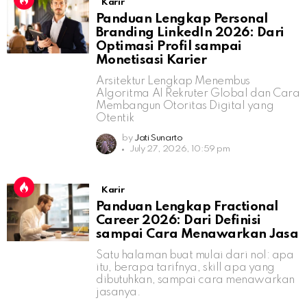
Karir
Panduan Lengkap Personal
Branding LinkedIn 2026: Dari
Optimasi Profil sampai
Monetisasi Karier
Arsitektur Lengkap Menembus
Algoritma AI Rekruter Global dan Cara
Membangun Otoritas Digital yang
Otentik
by
Jati Sunarto
July 27, 2026, 10:59 pm
Karir
Panduan Lengkap Fractional
Career 2026: Dari Definisi
sampai Cara Menawarkan Jasa
Satu halaman buat mulai dari nol: apa
itu, berapa tarifnya, skill apa yang
dibutuhkan, sampai cara menawarkan
jasanya.