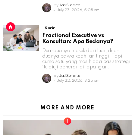
by
Jati Sunarto
July 27, 2026, 5:08 pm
Karir
Fractional Executive vs
Konsultan: Apa Bedanya?
Dua-duanya masuk dari luar, dua-
duanya bawa keahlian tinggi. Tapi
cuma satu yang masih ada pas strategi
itu diuji beneran di lapangan.
by
Jati Sunarto
July 22, 2026, 3:25 pm
MORE AND MORE