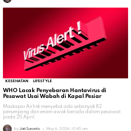
KESEHATAN
LIFESTYLE
WHO Lacak Penyebaran Hantavirus di
Pesawat Usai Wabah di Kapal Pesiar
Maskapai Airlink menyebut ada sebanyak 82
penumpang dan enam awak berada dalam pesawat
pada 25 April
by
Jati Sunarto
May 6, 2026, 10:45 am