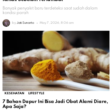
Banyak penyakit baru terdeteksi saat sudah dalam
kondisi parah
by
Jati Sunarto
May 7, 2026, 8:06 am
KESEHATAN
LIFESTYLE
7 Bahan Dapur Ini Bisa Jadi Obat Alami Diare,
Apa Saja?