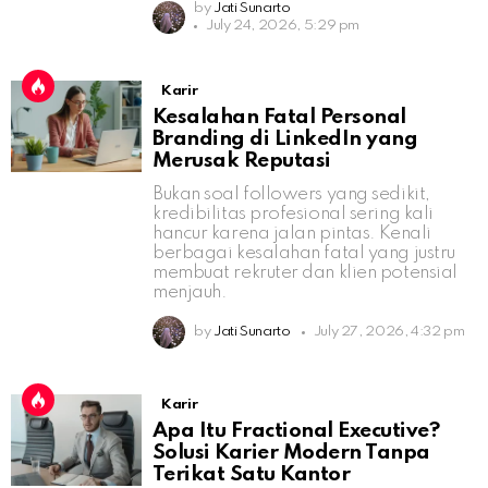
by
Jati Sunarto
July 24, 2026, 5:29 pm
Karir
Kesalahan Fatal Personal
Branding di LinkedIn yang
Merusak Reputasi
Bukan soal followers yang sedikit,
kredibilitas profesional sering kali
hancur karena jalan pintas. Kenali
berbagai kesalahan fatal yang justru
membuat rekruter dan klien potensial
menjauh.
by
Jati Sunarto
July 27, 2026, 4:32 pm
Karir
Apa Itu Fractional Executive?
Solusi Karier Modern Tanpa
Terikat Satu Kantor