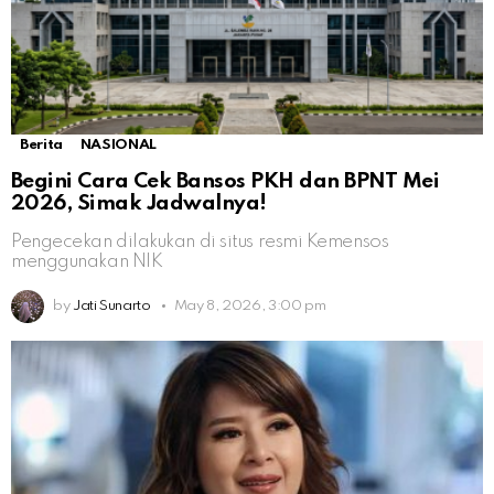
Berita
NASIONAL
Begini Cara Cek Bansos PKH dan BPNT Mei
2026, Simak Jadwalnya!
Pengecekan dilakukan di situs resmi Kemensos
menggunakan NIK
by
Jati Sunarto
May 8, 2026, 3:00 pm