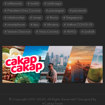
millennials
mobil
olahraga
Pandemi Virus Corona
pasangan
pesawat
relationship
resep
Rusia
Singapura
smartphone
tips
Ukraina
Vaksin COVID-19
Varian Omicron
Virus Corona
WHO
zodiak
© Copyright 2017-2020, All Rights Reserved | Designed By
#CakapTeam