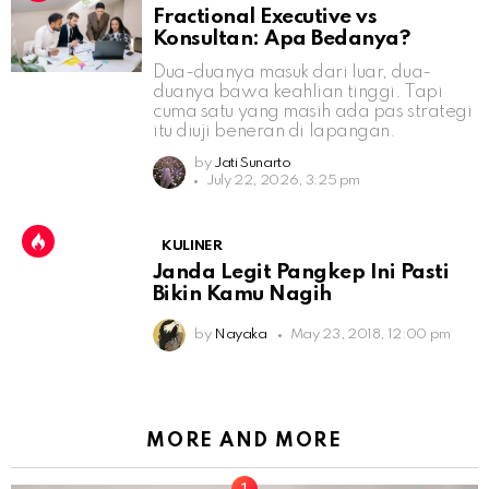
Fractional Executive vs
Konsultan: Apa Bedanya?
Dua-duanya masuk dari luar, dua-
duanya bawa keahlian tinggi. Tapi
cuma satu yang masih ada pas strategi
itu diuji beneran di lapangan.
by
Jati Sunarto
July 22, 2026, 3:25 pm
KULINER
Janda Legit Pangkep Ini Pasti
Bikin Kamu Nagih
by
Nayaka
May 23, 2018, 12:00 pm
MORE AND MORE