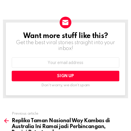
Want more stuff like this?
NEWSLETTER
Get the best viral stories straight into your
inbox!
Email
address:
Don't worry, we don't spam
Previous article
See
more
Replika Taman Nasional Way Kambas di
Australia Ini Ramai jadi Perbincangan,