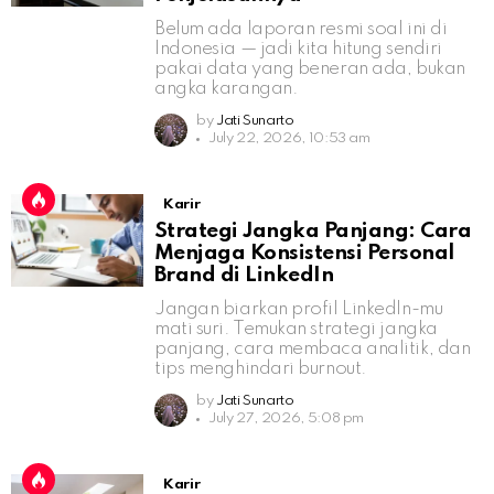
Belum ada laporan resmi soal ini di
Indonesia — jadi kita hitung sendiri
pakai data yang beneran ada, bukan
angka karangan.
by
Jati Sunarto
July 22, 2026, 10:53 am
Karir
Strategi Jangka Panjang: Cara
Menjaga Konsistensi Personal
Brand di LinkedIn
Jangan biarkan profil LinkedIn-mu
mati suri. Temukan strategi jangka
panjang, cara membaca analitik, dan
tips menghindari burnout.
by
Jati Sunarto
July 27, 2026, 5:08 pm
Karir