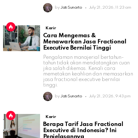
by
Jati Sunarto
July 21, 2026, 11:23 am
Karir
Cara Mengemas &
Menawarkan Jasa Fractional
Executive Bernilai Tinggi
Pengalaman manajerial bertahun-
tahun tidak akan mendatangkan cuan
jika salah dikemas. Kenali cara
memetakan keahlian dan memasarkan
jasa fractional executive bernilai
tinggi.
by
Jati Sunarto
July 21, 2026, 9:43 pm
Karir
Berapa Tarif Jasa Fractional
Executive di Indonesia? Ini
Penjelasannya