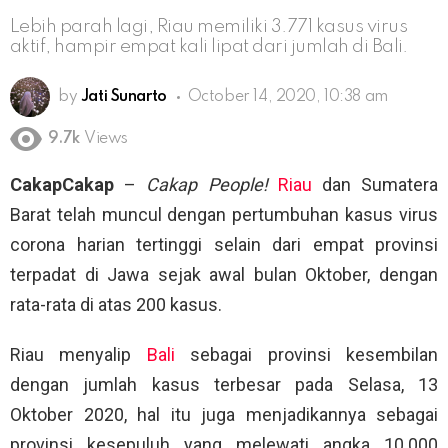
Lebih parah lagi, Riau memiliki 3.771 kasus virus
aktif, hampir empat kali lipat dari jumlah di Bali.
by
Jati Sunarto
October 14, 2020, 10:38 am
9.7k
Views
CakapCakap
–
Cakap People!
Riau
dan Sumatera
Barat telah muncul dengan pertumbuhan kasus virus
corona harian tertinggi selain dari empat provinsi
terpadat di Jawa sejak awal bulan Oktober, dengan
rata-rata di atas 200 kasus.
Riau menyalip
Bali
sebagai provinsi kesembilan
dengan jumlah kasus terbesar pada Selasa, 13
Oktober 2020, hal itu juga menjadikannya sebagai
provinsi kesepuluh yang melewati angka 10.000