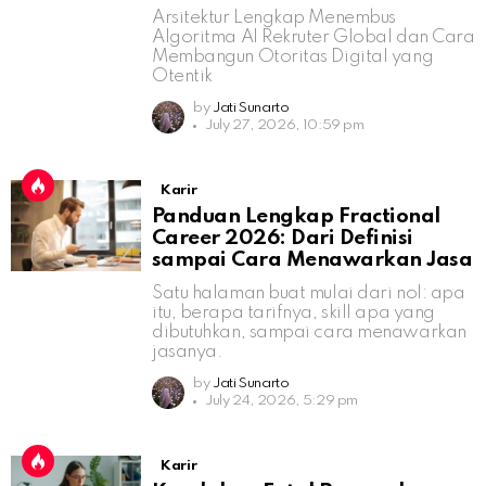
Arsitektur Lengkap Menembus
Algoritma AI Rekruter Global dan Cara
Membangun Otoritas Digital yang
Otentik
by
Jati Sunarto
July 27, 2026, 10:59 pm
Karir
Panduan Lengkap Fractional
Career 2026: Dari Definisi
sampai Cara Menawarkan Jasa
Satu halaman buat mulai dari nol: apa
itu, berapa tarifnya, skill apa yang
dibutuhkan, sampai cara menawarkan
jasanya.
by
Jati Sunarto
July 24, 2026, 5:29 pm
Karir