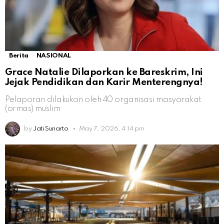
Berita
NASIONAL
Grace Natalie Dilaporkan ke Bareskrim, Ini
Jejak Pendidikan dan Karir Menterengnya!
Pelaporan dilakukan oleh 40 organisasi masyarakat
(ormas) muslim
by
Jati Sunarto
May 7, 2026, 4:14 pm