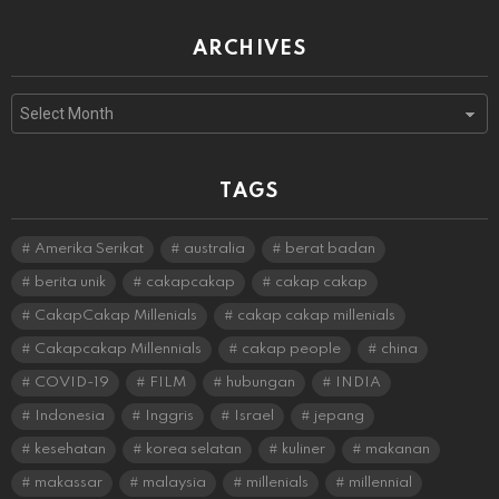
ARCHIVES
Archives
TAGS
Amerika Serikat
australia
berat badan
berita unik
cakapcakap
cakap cakap
CakapCakap Millenials
cakap cakap millenials
Cakapcakap Millennials
cakap people
china
COVID-19
FILM
hubungan
INDIA
Indonesia
Inggris
Israel
jepang
kesehatan
korea selatan
kuliner
makanan
makassar
malaysia
millenials
millennial