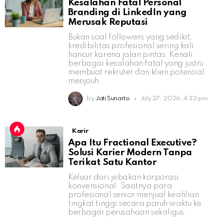
Kesalahan Fatal Personal
Branding di LinkedIn yang
Merusak Reputasi
Bukan soal followers yang sedikit,
kredibilitas profesional sering kali
hancur karena jalan pintas. Kenali
berbagai kesalahan fatal yang justru
membuat rekruter dan klien potensial
menjauh.
by
Jati Sunarto
July 27, 2026, 4:32 pm
Karir
Apa Itu Fractional Executive?
Solusi Karier Modern Tanpa
Terikat Satu Kantor
Keluar dari jebakan korporasi
konvensional. Saatnya para
profesional senior menjual keahlian
tingkat tinggi secara paruh waktu ke
berbagai perusahaan sekaligus.