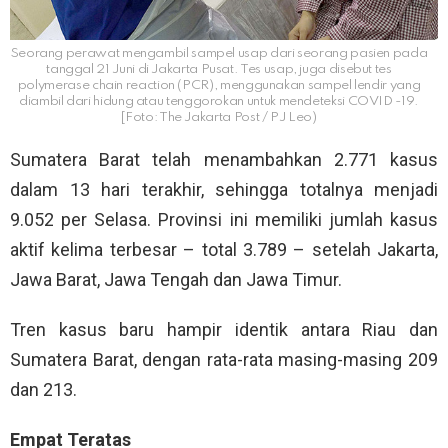
Seorang perawat mengambil sampel usap dari seorang pasien pada
tanggal 21 Juni di Jakarta Pusat. Tes usap, juga disebut tes
polymerase chain reaction (PCR), menggunakan sampel lendir yang
diambil dari hidung atau tenggorokan untuk mendeteksi COVID -19.
[Foto: The Jakarta Post / PJ Leo)
Sumatera Barat telah menambahkan 2.771 kasus
dalam 13 hari terakhir, sehingga totalnya menjadi
9.052 per Selasa. Provinsi ini memiliki jumlah kasus
aktif kelima terbesar – total 3.789 – setelah Jakarta,
Jawa Barat, Jawa Tengah dan Jawa Timur.
Tren kasus baru hampir identik antara Riau dan
Sumatera Barat, dengan rata-rata masing-masing 209
dan 213.
Empat Teratas