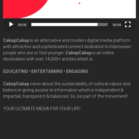
00:00
00:04
CakapCakap
is an alternative and modern digital media platform
with attractive and sophisticated content dedicated to Indonesian
people who are or feel younger.
CakapCakap
is an online
destination with over 14,000+ articles which is:
EDUCATING • ENTERTAINING • ENGAGING
CakapCakap
cares about the sustainability of cultural values and
believe in giving access to information which is independent &
impartial, transparent & balanced. So, be part of the movement!
YOUR ULTIMATE MEDIA FOR YOUR LIFE!