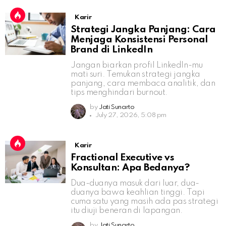
Karir
Strategi Jangka Panjang: Cara
Menjaga Konsistensi Personal
Brand di LinkedIn
Jangan biarkan profil LinkedIn-mu
mati suri. Temukan strategi jangka
panjang, cara membaca analitik, dan
tips menghindari burnout.
by
Jati Sunarto
July 27, 2026, 5:08 pm
Karir
Fractional Executive vs
Konsultan: Apa Bedanya?
Dua-duanya masuk dari luar, dua-
duanya bawa keahlian tinggi. Tapi
cuma satu yang masih ada pas strategi
itu diuji beneran di lapangan.
by
Jati Sunarto