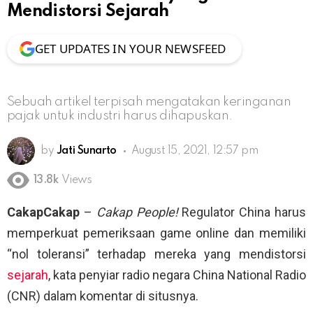
Mendistorsi Sejarah
GET UPDATES IN YOUR NEWSFEED
Sebuah artikel terpisah mengatakan keringanan
pajak untuk industri harus dihapuskan.
by
Jati Sunarto
August 15, 2021, 12:57 pm
13.8k
Views
CakapCakap
–
Cakap People!
Regulator China harus
memperkuat pemeriksaan game online dan memiliki
“nol toleransi” terhadap mereka yang mendistorsi
sejarah
, kata penyiar radio negara China National Radio
(CNR) dalam komentar di situsnya.