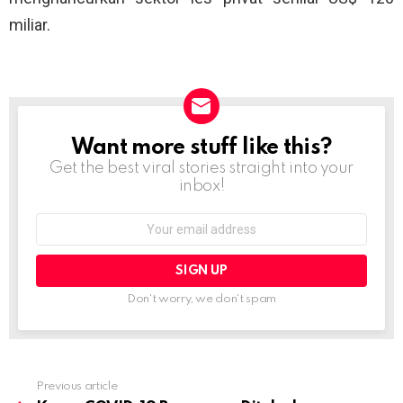
miliar.
Want more stuff like this?
NEWSLETTER
Get the best viral stories straight into your
inbox!
Email
address:
Don't worry, we don't spam
Previous article
See