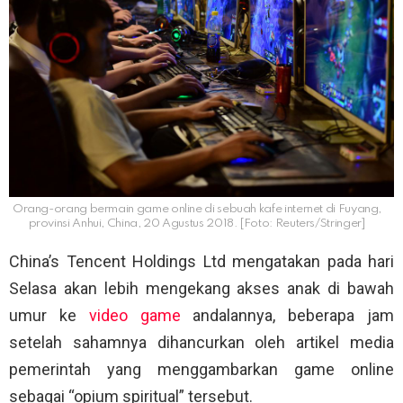
Orang-orang bermain game online di sebuah kafe internet di Fuyang,
provinsi Anhui, China, 20 Agustus 2018. [Foto: Reuters/Stringer]
China’s Tencent Holdings Ltd mengatakan pada hari
Selasa akan lebih mengekang akses anak di bawah
umur ke
video game
andalannya, beberapa jam
setelah sahamnya dihancurkan oleh artikel media
pemerintah yang menggambarkan game online
sebagai “opium spiritual” tersebut.