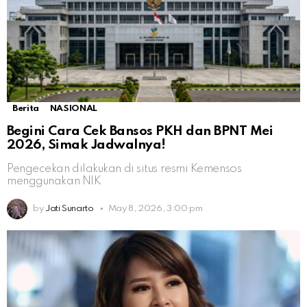
Berita
NASIONAL
Begini Cara Cek Bansos PKH dan BPNT Mei
2026, Simak Jadwalnya!
Pengecekan dilakukan di situs resmi Kemensos
menggunakan NIK
by
Jati Sunarto
May 8, 2026, 3:00 pm