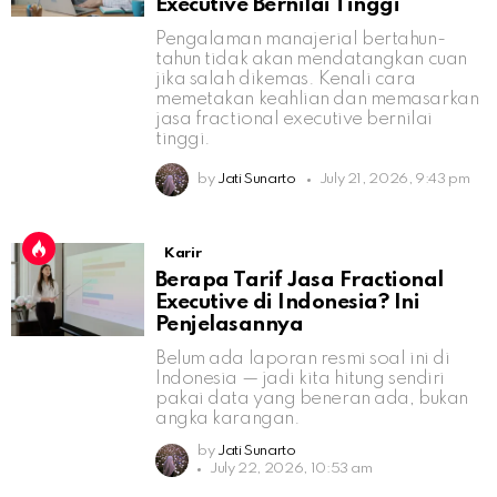
Executive Bernilai Tinggi
Pengalaman manajerial bertahun-
tahun tidak akan mendatangkan cuan
jika salah dikemas. Kenali cara
memetakan keahlian dan memasarkan
jasa fractional executive bernilai
tinggi.
by
Jati Sunarto
July 21, 2026, 9:43 pm
Karir
Berapa Tarif Jasa Fractional
Executive di Indonesia? Ini
Penjelasannya
Belum ada laporan resmi soal ini di
Indonesia — jadi kita hitung sendiri
pakai data yang beneran ada, bukan
angka karangan.
by
Jati Sunarto
July 22, 2026, 10:53 am