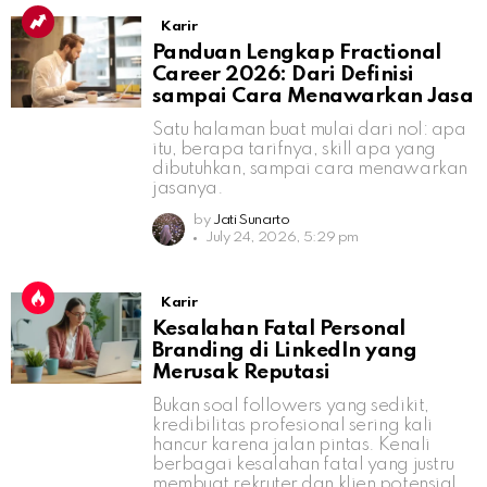
Karir
Panduan Lengkap Fractional
Career 2026: Dari Definisi
sampai Cara Menawarkan Jasa
Satu halaman buat mulai dari nol: apa
itu, berapa tarifnya, skill apa yang
dibutuhkan, sampai cara menawarkan
jasanya.
by
Jati Sunarto
July 24, 2026, 5:29 pm
Karir
Kesalahan Fatal Personal
Branding di LinkedIn yang
Merusak Reputasi
Bukan soal followers yang sedikit,
kredibilitas profesional sering kali
hancur karena jalan pintas. Kenali
berbagai kesalahan fatal yang justru
membuat rekruter dan klien potensial