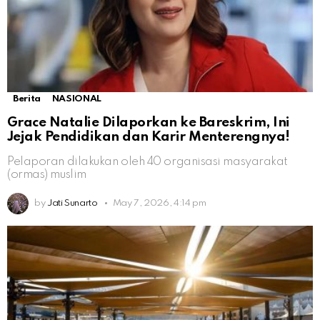
Berita
NASIONAL
Grace Natalie Dilaporkan ke Bareskrim, Ini
Jejak Pendidikan dan Karir Menterengnya!
Pelaporan dilakukan oleh 40 organisasi masyarakat
(ormas) muslim
by
Jati Sunarto
May 7, 2026, 4:14 pm