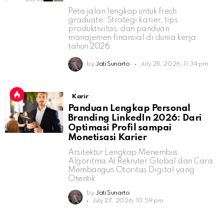
Peta jalan lengkap untuk fresh
graduate: Strategi karier, tips
produktivitas, dan panduan
manajemen finansial di dunia kerja
tahun 2026.
by
Jati Sunarto
July 28, 2026, 11:34 pm
Karir
Panduan Lengkap Personal
Branding LinkedIn 2026: Dari
Optimasi Profil sampai
Monetisasi Karier
Arsitektur Lengkap Menembus
Algoritma AI Rekruter Global dan Cara
Membangun Otoritas Digital yang
Otentik
by
Jati Sunarto
July 27, 2026, 10:59 pm