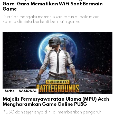
Gara-Gara Mematikan WiFi Saat Bermain
Game
Duanjan mengaku memasukkan racun di dalam air
karena diminta berhenti bermain game.
Berita
NASIONAL
Majelis Permusyawaratan Ulama (MPU) Aceh
Mengharamkan Game Online PUBG
PUBG dan sejenisnya dinilai memberikan pengaruh