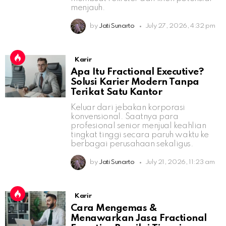
menjauh.
by
Jati Sunarto
July 27, 2026, 4:32 pm
Karir
Apa Itu Fractional Executive?
Solusi Karier Modern Tanpa
Terikat Satu Kantor
Keluar dari jebakan korporasi
konvensional. Saatnya para
profesional senior menjual keahlian
tingkat tinggi secara paruh waktu ke
berbagai perusahaan sekaligus.
by
Jati Sunarto
July 21, 2026, 11:23 am
Karir
Cara Mengemas &
Menawarkan Jasa Fractional