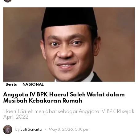
Berita
NASIONAL
Anggota IV BPK Haerul Saleh Wafat dalam
Musibah Kebakaran Rumah
Haerul Saleh menjabat sebagai Anggota IV BPK RI sejak
April 2022
by
Jati Sunarto
May 8, 2026, 5:18 pm