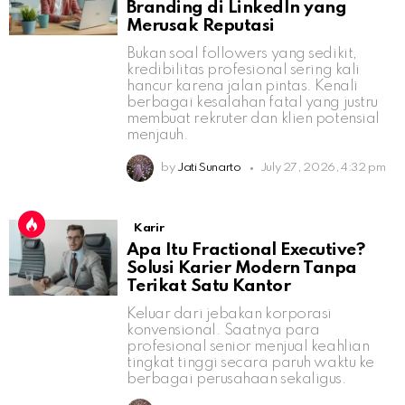
Branding di LinkedIn yang
Merusak Reputasi
Bukan soal followers yang sedikit,
kredibilitas profesional sering kali
hancur karena jalan pintas. Kenali
berbagai kesalahan fatal yang justru
membuat rekruter dan klien potensial
menjauh.
by
Jati Sunarto
July 27, 2026, 4:32 pm
Karir
Apa Itu Fractional Executive?
Solusi Karier Modern Tanpa
Terikat Satu Kantor
Keluar dari jebakan korporasi
konvensional. Saatnya para
profesional senior menjual keahlian
tingkat tinggi secara paruh waktu ke
berbagai perusahaan sekaligus.