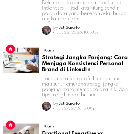
Belum ada laporan resmi soal ini di
Indonesia — jadi kita hitung sendiri
pakai data yang beneran ada, bukan
angka karangan.
by
Jati Sunarto
July 22, 2026, 10:53 am
Karir
Strategi Jangka Panjang: Cara
Menjaga Konsistensi Personal
Brand di LinkedIn
Jangan biarkan profil LinkedIn-mu
mati suri. Temukan strategi jangka
panjang, cara membaca analitik, dan
tips menghindari burnout.
by
Jati Sunarto
July 27, 2026, 5:08 pm
Karir
Fractional Executive vs