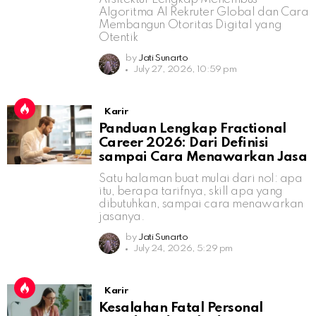
Algoritma AI Rekruter Global dan Cara
Membangun Otoritas Digital yang
Otentik
by
Jati Sunarto
July 27, 2026, 10:59 pm
Karir
Panduan Lengkap Fractional
Career 2026: Dari Definisi
sampai Cara Menawarkan Jasa
Satu halaman buat mulai dari nol: apa
itu, berapa tarifnya, skill apa yang
dibutuhkan, sampai cara menawarkan
jasanya.
by
Jati Sunarto
July 24, 2026, 5:29 pm
Karir
Kesalahan Fatal Personal