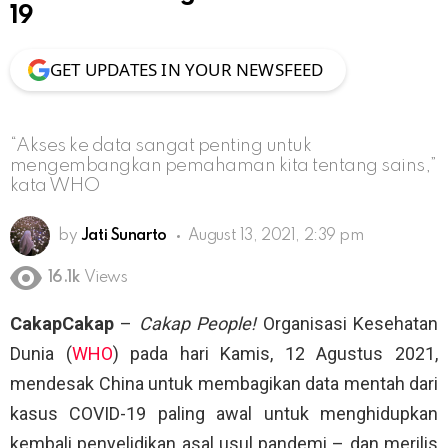
19
GET UPDATES IN YOUR NEWSFEED
“Akses ke data sangat penting untuk
mengembangkan pemahaman kita tentang sains,”
kata WHO
by
Jati Sunarto
August 13, 2021, 2:39 pm
16.1k
Views
CakapCakap
–
Cakap People!
Organisasi Kesehatan
Dunia (
WHO
) pada hari Kamis, 12 Agustus 2021,
mendesak China untuk membagikan data mentah dari
kasus COVID-19 paling awal untuk menghidupkan
kembali penyelidikan asal usul pandemi – dan merilis