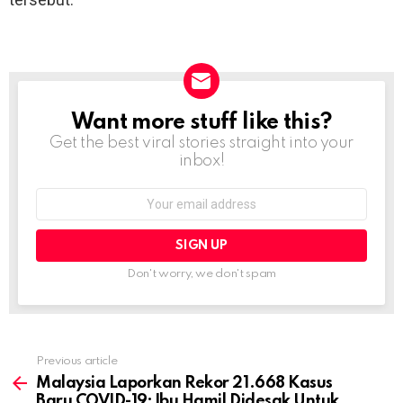
Want more stuff like this?
NEWSLETTER
Get the best viral stories straight into your
inbox!
Email
address:
Don't worry, we don't spam
Previous article
See
more
Malaysia Laporkan Rekor 21.668 Kasus
Baru COVID-19; Ibu Hamil Didesak Untuk