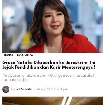
Berita
NASIONAL
Grace Natalie Dilaporkan ke Bareskrim, Ini
Jejak Pendidikan dan Karir Menterengnya!
Pelaporan dilakukan oleh 40 organisasi masyarakat
(ormas) muslim
by
Jati Sunarto
May 7, 2026, 4:14 pm