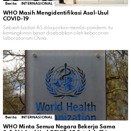
Berita
INTERNASIONAL
WHO Masih Mengidentifikasi Asal-Usul
COVID-19
Sebuah badan AS dilaporkan menilai pandemi itu
kemungkinan besar disebabkan oleh kebocoran
laboratorium China.
Berita
INTERNASIONAL
WHO Minta Semua Negara Bekerja Sama