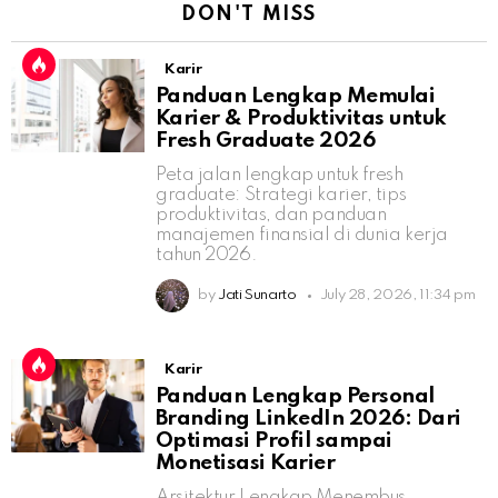
DON'T MISS
Karir
Panduan Lengkap Memulai
Karier & Produktivitas untuk
Fresh Graduate 2026
Peta jalan lengkap untuk fresh
graduate: Strategi karier, tips
produktivitas, dan panduan
manajemen finansial di dunia kerja
tahun 2026.
by
Jati Sunarto
July 28, 2026, 11:34 pm
Karir
Panduan Lengkap Personal
Branding LinkedIn 2026: Dari
Optimasi Profil sampai
Monetisasi Karier
Arsitektur Lengkap Menembus