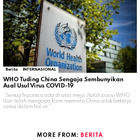
Berita
INTERNASIONAL
WHO Tuding China Sengaja Sembunyikan
Asal Usul Virus COVID-19
“Semua hipotesis ada di atas meja. Itulah posisi WHO
dan itulah mengapa kami meminta China untuk bekerja
sama dalam hal ini.”
MORE FROM:
BERITA