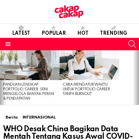
LATEST
POPULAR
HOT
TRENDING
S
Menu
LATEST
STORIES
PANDUAN LENGKAP
CARA MENGATUR WAKTU
PORTFOLIO CAREER: SENI
UNTUK PORTFOLIO CAREER
MENGELOLA BANYAK PERAN
TANPA BURNOUT
& PENDAPATAN
Berita
INTERNASIONAL
WHO Desak China Bagikan Data
Mentah Tentang Kasus Awal COVID-