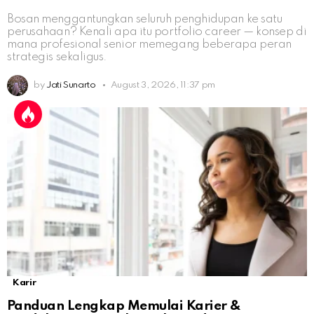
Bosan menggantungkan seluruh penghidupan ke satu
perusahaan? Kenali apa itu portfolio career — konsep di
mana profesional senior memegang beberapa peran
strategis sekaligus.
by
Jati Sunarto
August 3, 2026, 11:37 pm
Karir
Panduan Lengkap Memulai Karier &