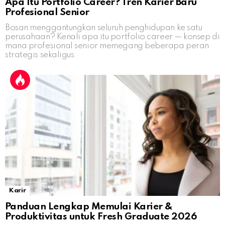
Apa Itu Portfolio Career? Tren Karier Baru
Profesional Senior
Bosan menggantungkan seluruh penghidupan ke satu
perusahaan? Kenali apa itu portfolio career — konsep di
mana profesional senior memegang beberapa peran
strategis sekaligus.
Karir
Panduan Lengkap Memulai Karier &
Produktivitas untuk Fresh Graduate 2026