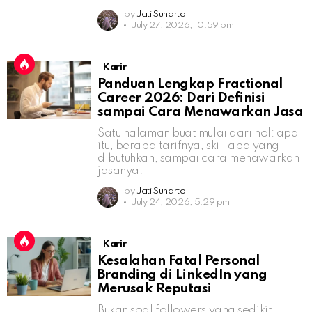
by
Jati Sunarto
July 27, 2026, 10:59 pm
Karir
Panduan Lengkap Fractional
Career 2026: Dari Definisi
sampai Cara Menawarkan Jasa
Satu halaman buat mulai dari nol: apa
itu, berapa tarifnya, skill apa yang
dibutuhkan, sampai cara menawarkan
jasanya.
by
Jati Sunarto
July 24, 2026, 5:29 pm
Karir
Kesalahan Fatal Personal
Branding di LinkedIn yang
Merusak Reputasi
Bukan soal followers yang sedikit,