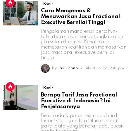
Karir
Cara Mengemas &
Menawarkan Jasa Fractional
Executive Bernilai Tinggi
Pengalaman manajerial bertahun-
tahun tidak akan mendatangkan cuan
jika salah dikemas. Kenali cara
memetakan keahlian dan memasarkan
jasa fractional executive bernilai
tinggi.
by
Jati Sunarto
July 21, 2026, 9:43 pm
Karir
Berapa Tarif Jasa Fractional
Executive di Indonesia? Ini
Penjelasannya
Belum ada laporan resmi soal ini di
Indonesia — jadi kita hitung sendiri
pakai data yang beneran ada, bukan