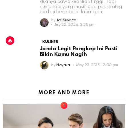
duanya bawa keahlian tinggi. Tapi
cuma satu yang masih ada pas strategi
itu diuji beneran di lapangan.
by
Jati Sunarto
July 22, 2026, 3:25 pm
KULINER
Janda Legit Pangkep Ini Pasti
Bikin Kamu Nagih
by
Nayaka
May 23, 2018, 12:00 pm
MORE AND MORE