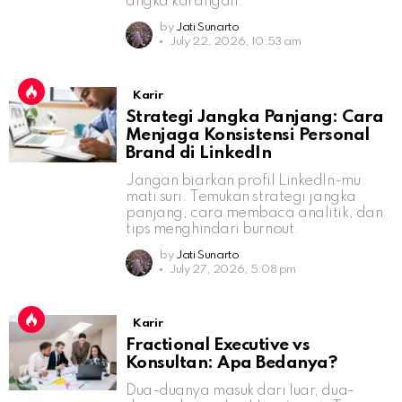
angka karangan.
by
Jati Sunarto
July 22, 2026, 10:53 am
Karir
Strategi Jangka Panjang: Cara
Menjaga Konsistensi Personal
Brand di LinkedIn
Jangan biarkan profil LinkedIn-mu
mati suri. Temukan strategi jangka
panjang, cara membaca analitik, dan
tips menghindari burnout.
by
Jati Sunarto
July 27, 2026, 5:08 pm
Karir
Fractional Executive vs
Konsultan: Apa Bedanya?
Dua-duanya masuk dari luar, dua-