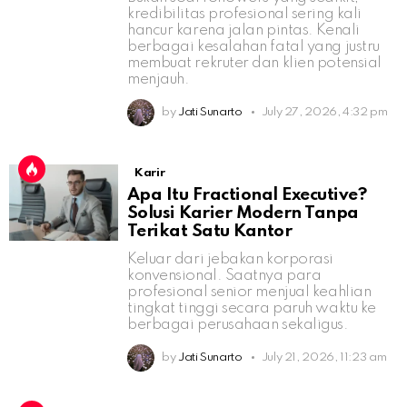
kredibilitas profesional sering kali
hancur karena jalan pintas. Kenali
berbagai kesalahan fatal yang justru
membuat rekruter dan klien potensial
menjauh.
by
Jati Sunarto
July 27, 2026, 4:32 pm
Karir
Apa Itu Fractional Executive?
Solusi Karier Modern Tanpa
Terikat Satu Kantor
Keluar dari jebakan korporasi
konvensional. Saatnya para
profesional senior menjual keahlian
tingkat tinggi secara paruh waktu ke
berbagai perusahaan sekaligus.
by
Jati Sunarto
July 21, 2026, 11:23 am