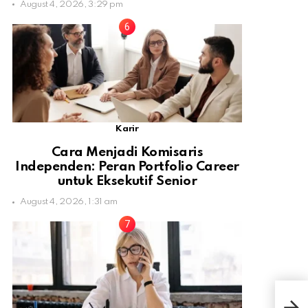
August 4, 2026, 3:29 pm
Karir
Cara Menjadi Komisaris
Independen: Peran Portfolio Career
untuk Eksekutif Senior
August 4, 2026, 1:31 am
Cara