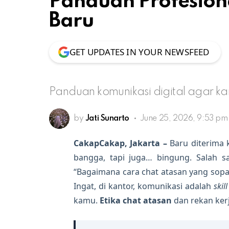
Panduan Profesion
Baru
GET UPDATES IN YOUR NEWSFEED
Panduan komunikasi digital agar kam
by
Jati Sunarto
June 25, 2026, 9:53 pm
CakapCakap, Jakarta –
Baru diterima 
bangga, tapi juga… bingung. Salah s
“Bagaimana cara chat atasan yang sopan 
Ingat, di kantor, komunikasi adalah
skill
kamu.
Etika chat atasan
dan rekan kerj