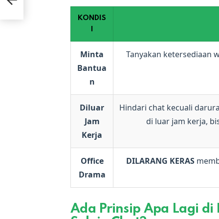
agnet
KONDIS
I
Minta
Tanyakan ketersediaan w
Bantua
n
Diluar
Hindari chat kecuali daru
Jam
di luar jam kerja, b
Kerja
Office
DILARANG KERAS
membah
Drama
Ada Prinsip Apa Lagi di