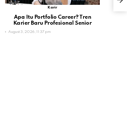
Ker
Karir
Apa Itu Portfolio Career? Tren
Karier Baru Profesional Senior
August 3, 2026, 11:37 pm