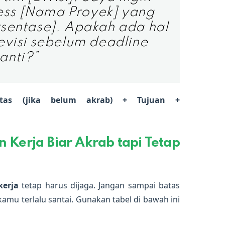
ess [Nama Proyek] yang
sentase]. Apakah ada hal
evisi sebelum deadline
anti?”
itas (jika belum akrab) + Tujuan +
 Kerja Biar Akrab tapi Tetap
kerja
tetap harus dijaga. Jangan sampai batas
amu terlalu santai. Gunakan tabel di bawah ini