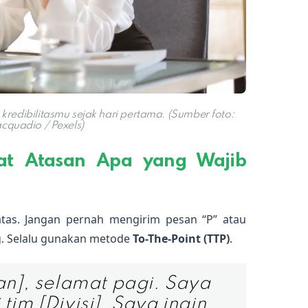
edibilitasmu sejak hari pertama. (Sumber foto:
cquadio / Pexels)
at Atasan Apa yang Wajib
tas. Jangan pernah mengirim pesan “P” atau
ng. Selalu gunakan metode
To-The-Point (TTP)
.
n], selamat pagi. Saya
im [Divisi]. Saya ingin