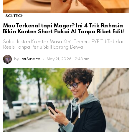
SCI-TECH
Mau Terkenal tapi Mager? Ini 4 Trik Rahasia
Bikin Konten Short Pakai AI Tanpa Ribet Edit!
Solusi Instan Kreator Masa Kini: Tembus FYP TikTok dan
Reels Tanpa Perlu Skill Editing Dewa
by
Jati Sunarto
May 21, 2026, 12:43 am