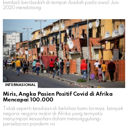
kembali beribadah di tempat ibadah pada awal Juni
2020 mendatang
INTERNASIONAL
Miris, Angka Pasien Positif Covid di Afrika
Mencapai 100.000
Tidak seperti keadaan di belahan bumi lainnya, banyak
negara-negara miskin di Afrika yang ternyata
menyimpan kesusahan dalam menanggulangi
persebaran pandemi ini.