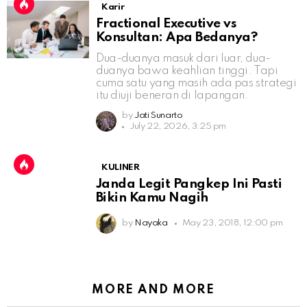
Karir
Fractional Executive vs
Konsultan: Apa Bedanya?
Dua-duanya masuk dari luar, dua-
duanya bawa keahlian tinggi. Tapi
cuma satu yang masih ada pas strategi
itu diuji beneran di lapangan.
by
Jati Sunarto
July 22, 2026, 3:25 pm
KULINER
Janda Legit Pangkep Ini Pasti
Bikin Kamu Nagih
by
Nayaka
May 23, 2018, 12:00 pm
MORE AND MORE