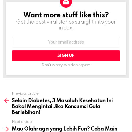
Want more stuff like this?
NEWSLETTER
Get the best viral stories straight into your
inbox!
Email
address:
Don't worry, we don't spam
Previous article
See
more
Selain Diabetes, 3 Masalah Kesehatan Ini
Bakal Mengintai Jika Konsumsi Gula
Berlebihan!
Next article
Mau Olahraga yang Lebih Fun? Coba Main