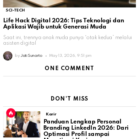
SCI-TECH
Life Hack Digital 2026: Tips Teknologi dan
Aplikasi Wajib untuk Generasi Muda
Saat ini, trennya anak muda punya “otak kedua” melalui
asisten digital
by
Jati Sunarto
May 13, 2026, 9:51 pm
ONE COMMENT
DON'T MISS
Karir
Panduan Lengkap Personal
Branding LinkedIn 2026: Dari
Optimasi Profil sampai