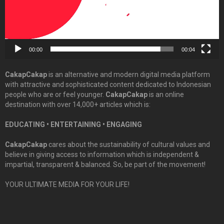
00:00
00:04
CakapCakap
is an alternative and modern digital media platform
with attractive and sophisticated content dedicated to Indonesian
people who are or feel younger.
CakapCakap
is an online
destination with over 14,000+ articles which is:
EDUCATING • ENTERTAINING • ENGAGING
CakapCakap
cares about the sustainability of cultural values and
believe in giving access to information which is independent &
impartial, transparent & balanced. So, be part of the movement!
YOUR ULTIMATE MEDIA FOR YOUR LIFE!