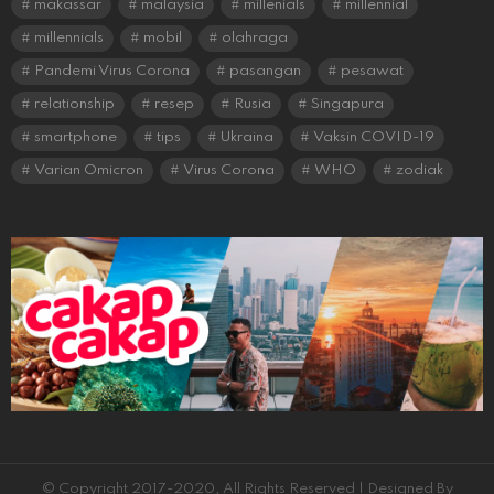
makassar
malaysia
millenials
millennial
millennials
mobil
olahraga
Pandemi Virus Corona
pasangan
pesawat
relationship
resep
Rusia
Singapura
smartphone
tips
Ukraina
Vaksin COVID-19
Varian Omicron
Virus Corona
WHO
zodiak
© Copyright 2017-2020, All Rights Reserved | Designed By