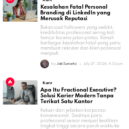
Karir
Kesalahan Fatal Personal
Branding di LinkedIn yang
Merusak Reputasi
Bukan soal followers yang sedikit,
kredibilitas profesional sering kali
hancur karena jalan pintas. Kenali
berbagai kesalahan fatal yang justru
membuat rekruter dan klien potensial
menjauh.
by
Jati Sunarto
July 27, 2026, 4:32 pm
Karir
Apa Itu Fractional Executive?
Solusi Karier Modern Tanpa
Terikat Satu Kantor
Keluar dari jebakan korporasi
konvensional. Saatnya para
profesional senior menjual keahlian
tingkat tinggi secara paruh waktu ke