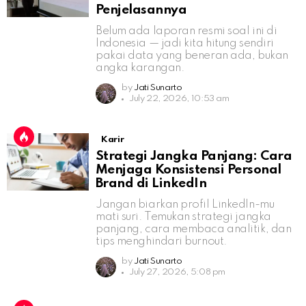
Penjelasannya
Belum ada laporan resmi soal ini di
Indonesia — jadi kita hitung sendiri
pakai data yang beneran ada, bukan
angka karangan.
by
Jati Sunarto
July 22, 2026, 10:53 am
Karir
Strategi Jangka Panjang: Cara
Menjaga Konsistensi Personal
Brand di LinkedIn
Jangan biarkan profil LinkedIn-mu
mati suri. Temukan strategi jangka
panjang, cara membaca analitik, dan
tips menghindari burnout.
by
Jati Sunarto
July 27, 2026, 5:08 pm