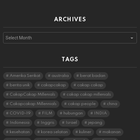
ARCHIVES
Archives
TAGS
Amerika Serikat
australia
berat badan
berita unik
cakapcakap
cakap cakap
CakapCakap Millenials
cakap cakap millenials
Cakapcakap Millennials
cakap people
china
COVID-19
FILM
hubungan
INDIA
Indonesia
Inggris
Israel
jepang
kesehatan
korea selatan
kuliner
makanan