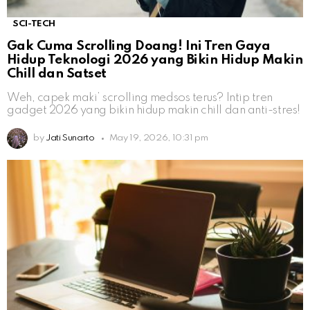
SCI-TECH
Gak Cuma Scrolling Doang! Ini Tren Gaya
Hidup Teknologi 2026 yang Bikin Hidup Makin
Chill dan Satset
Weh, capek maki’ scrolling medsos terus? Intip tren
gadget 2026 yang bikin hidup makin chill dan anti-stres!
by
Jati Sunarto
May 19, 2026, 10:31 pm