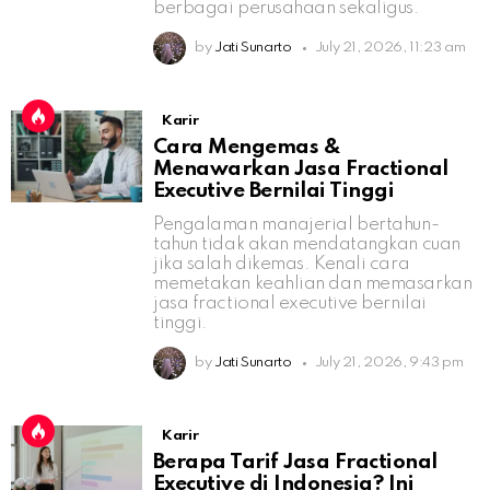
berbagai perusahaan sekaligus.
by
Jati Sunarto
July 21, 2026, 11:23 am
Karir
Cara Mengemas &
Menawarkan Jasa Fractional
Executive Bernilai Tinggi
Pengalaman manajerial bertahun-
tahun tidak akan mendatangkan cuan
jika salah dikemas. Kenali cara
memetakan keahlian dan memasarkan
jasa fractional executive bernilai
tinggi.
by
Jati Sunarto
July 21, 2026, 9:43 pm
Karir
Berapa Tarif Jasa Fractional
Executive di Indonesia? Ini