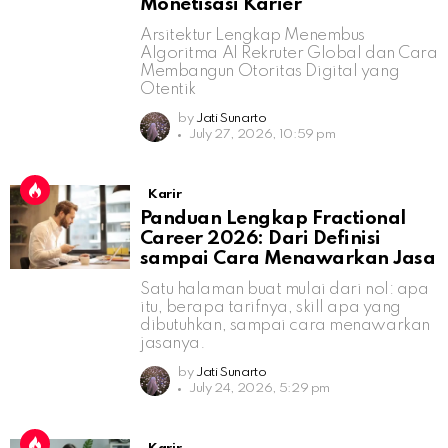
Monetisasi Karier
Arsitektur Lengkap Menembus
Algoritma AI Rekruter Global dan Cara
Membangun Otoritas Digital yang
Otentik
by
Jati Sunarto
July 27, 2026, 10:59 pm
Karir
Panduan Lengkap Fractional
Career 2026: Dari Definisi
sampai Cara Menawarkan Jasa
Satu halaman buat mulai dari nol: apa
itu, berapa tarifnya, skill apa yang
dibutuhkan, sampai cara menawarkan
jasanya.
by
Jati Sunarto
July 24, 2026, 5:29 pm