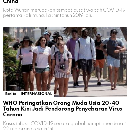
China
Kota Wuhan merupakan tempat pusat wabah COVID-19
pertama kali muncul akhir tahun 2019 lalu.
Berita
INTERNASIONAL
WHO Peringatkan Orang Muda Usia 20-40
Tahun Kini Jadi Pendorong Penyebaran Virus
Corona
Kasus infeksi COVID-19 secara global hampir mendekati
22 juta orang sejauh ini.