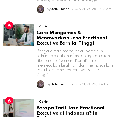
by
Jati Sunarto
July 21, 2026, 11:23 am
Karir
Cara Mengemas &
Menawarkan Jasa Fractional
Executive Bernilai Tinggi
Pengalaman manajerial bertahun-
tahun tidak akan mendatangkan cuan
jika salah dikemas. Kenali cara
memetakan keahlian dan memasarkan
jasa fractional executive bernilai
tinggi.
by
Jati Sunarto
July 21, 2026, 9:43 pm
Karir
Berapa Tarif Jasa Fractional
Executive di Indonesia? Ini