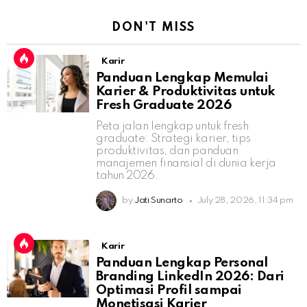
DON'T MISS
Karir
Panduan Lengkap Memulai
Karier & Produktivitas untuk
Fresh Graduate 2026
Peta jalan lengkap untuk fresh
graduate: Strategi karier, tips
produktivitas, dan panduan
manajemen finansial di dunia kerja
tahun 2026.
by
Jati Sunarto
July 28, 2026, 11:34 pm
Karir
Panduan Lengkap Personal
Branding LinkedIn 2026: Dari
Optimasi Profil sampai
Monetisasi Karier