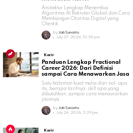
Arsitektur Lengkap Menembus
Algoritma AI Rekruter Global dan Cara
Membangun Otoritas Digital yang
Otentik
by
Jati Sunarto
July 27, 2026, 10:59 pm
Karir
Panduan Lengkap Fractional
Career 2026: Dari Definisi
sampai Cara Menawarkan Jasa
Satu halaman buat mulai dari nol: apa
itu, berapa tarifnya, skill apa yang
dibutuhkan, sampai cara menawarkan
jasanya.
by
Jati Sunarto
July 24, 2026, 5:29 pm
Karir