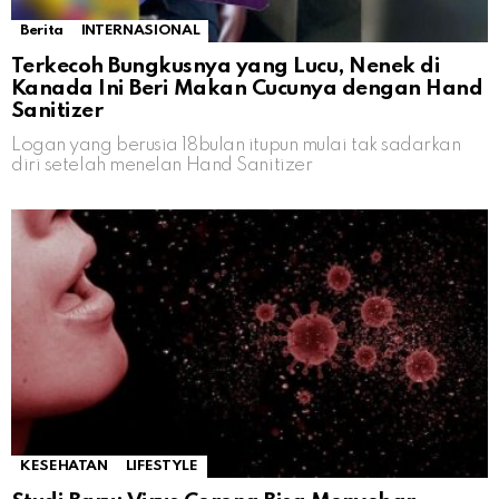
Berita
INTERNASIONAL
Terkecoh Bungkusnya yang Lucu, Nenek di
Kanada Ini Beri Makan Cucunya dengan Hand
Sanitizer
Logan yang berusia 18bulan itupun mulai tak sadarkan
diri setelah menelan Hand Sanitizer
KESEHATAN
LIFESTYLE