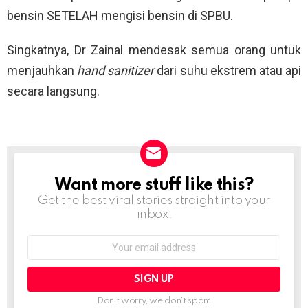
bensin SETELAH mengisi bensin di SPBU.
Singkatnya, Dr Zainal mendesak semua orang untuk
menjauhkan
hand sanitizer
dari suhu ekstrem atau api
secara langsung.
Want more stuff like this?
NEWSLETTER
Get the best viral stories straight into your
inbox!
Email
address:
Don't worry, we don't spam