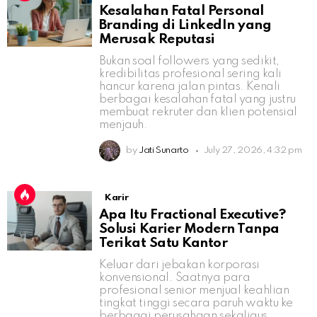
Kesalahan Fatal Personal
Branding di LinkedIn yang
Merusak Reputasi
Bukan soal followers yang sedikit,
kredibilitas profesional sering kali
hancur karena jalan pintas. Kenali
berbagai kesalahan fatal yang justru
membuat rekruter dan klien potensial
menjauh.
by
Jati Sunarto
July 27, 2026, 4:32 pm
Karir
Apa Itu Fractional Executive?
Solusi Karier Modern Tanpa
Terikat Satu Kantor
Keluar dari jebakan korporasi
konvensional. Saatnya para
profesional senior menjual keahlian
tingkat tinggi secara paruh waktu ke
berbagai perusahaan sekaligus.