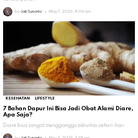
by
Jati Sunarto
May 7, 2026, 8:06 am
KESEHATAN
LIFESTYLE
7 Bahan Dapur Ini Bisa Jadi Obat Alami Diare,
Apa Saja?
Diare bisa sangat mengganggu aktivitas sehari-hari
by
Jati Sunarto
May 7, 2026, 7:48 am