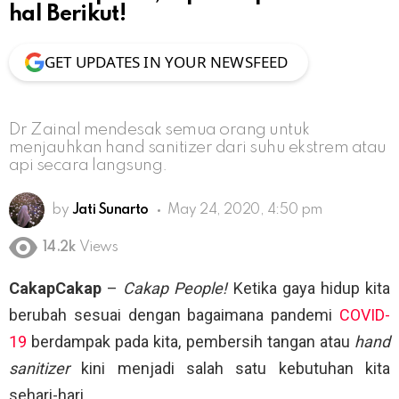
hal Berikut!
GET UPDATES IN YOUR NEWSFEED
Dr Zainal mendesak semua orang untuk
menjauhkan hand sanitizer dari suhu ekstrem atau
api secara langsung.
by
Jati Sunarto
May 24, 2020, 4:50 pm
14.2k
Views
CakapCakap
–
Cakap People!
Ketika gaya hidup kita
berubah sesuai dengan bagaimana pandemi
COVID-
19
berdampak pada kita, pembersih tangan atau
hand
sanitizer
kini menjadi salah satu kebutuhan kita
sehari-hari.