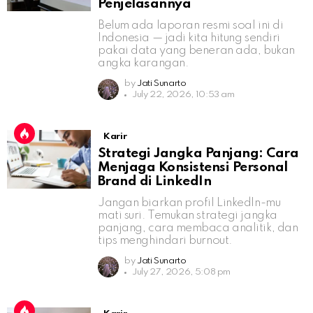
Penjelasannya
Belum ada laporan resmi soal ini di
Indonesia — jadi kita hitung sendiri
pakai data yang beneran ada, bukan
angka karangan.
by
Jati Sunarto
July 22, 2026, 10:53 am
Karir
Strategi Jangka Panjang: Cara
Menjaga Konsistensi Personal
Brand di LinkedIn
Jangan biarkan profil LinkedIn-mu
mati suri. Temukan strategi jangka
panjang, cara membaca analitik, dan
tips menghindari burnout.
by
Jati Sunarto
July 27, 2026, 5:08 pm