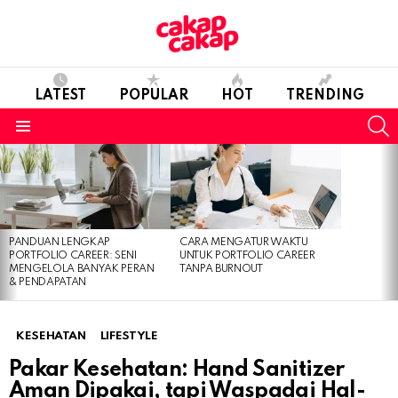
LATEST
POPULAR
HOT
TRENDING
S
Menu
LATEST
STORIES
PANDUAN LENGKAP
CARA MENGATUR WAKTU
PORTFOLIO CAREER: SENI
UNTUK PORTFOLIO CAREER
MENGELOLA BANYAK PERAN
TANPA BURNOUT
& PENDAPATAN
KESEHATAN
LIFESTYLE
Pakar Kesehatan: Hand Sanitizer
Aman Dipakai, tapi Waspadai Hal-