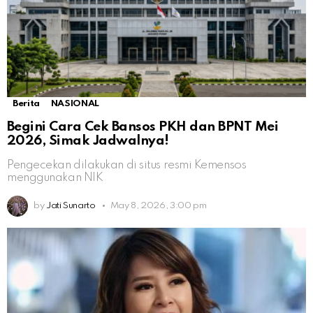
Berita
NASIONAL
Begini Cara Cek Bansos PKH dan BPNT Mei
2026, Simak Jadwalnya!
Pengecekan dilakukan di situs resmi Kemensos
menggunakan NIK
by
Jati Sunarto
May 8, 2026, 3:00 pm