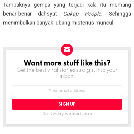
Tampaknya gempa yang terjadi kala itu memang
benar-benar dahsyat
Cakap People.
Sehingga
menimbulkan banyak lubang misterius muncul.
Want more stuff like this?
NEWSLETTER
Get the best viral stories straight into your
inbox!
Email
address:
Don't worry, we don't spam