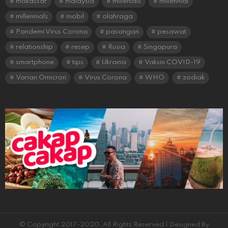
makassar
malaysia
millenials
millennial
millennials
mobil
olahraga
Pandemi Virus Corona
pasangan
pesawat
relationship
resep
Rusia
Singapura
smartphone
tips
Ukraina
Vaksin COVID-19
Varian Omicron
Virus Corona
WHO
zodiak
© Copyright 2017-2020, All Rights Reserved | Designed By