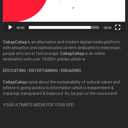
00:00
00:04
CakapCakap
is an alternative and modern digital media platform
with attractive and sophisticated content dedicated to Indonesian
people who are or feel younger.
CakapCakap
is an online
destination with over 14,000+ articles which is:
EDUCATING • ENTERTAINING • ENGAGING
CakapCakap
cares about the sustainability of cultural values and
believe in giving access to information which is independent &
impartial, transparent & balanced. So, be part of the movement!
YOUR ULTIMATE MEDIA FOR YOUR LIFE!