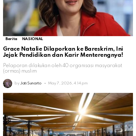
Berita
NASIONAL
Grace Natalie Dilaporkan ke Bareskrim, Ini
Jejak Pendidikan dan Karir Menterengnya!
Pelaporan dilakukan oleh 40 organisasi masyarakat
(ormas) muslim
by
Jati Sunarto
May 7, 2026, 4:14 pm