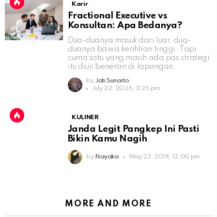
Karir
Fractional Executive vs
Konsultan: Apa Bedanya?
Dua-duanya masuk dari luar, dua-
duanya bawa keahlian tinggi. Tapi
cuma satu yang masih ada pas strategi
itu diuji beneran di lapangan.
by
Jati Sunarto
July 22, 2026, 3:25 pm
KULINER
Janda Legit Pangkep Ini Pasti
Bikin Kamu Nagih
by
Nayaka
May 23, 2018, 12:00 pm
MORE AND MORE