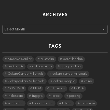
ARCHIVES
Archives
TAGS
Amerika Serikat
australia
berat badan
berita unik
cakapcakap
cakap cakap
CakapCakap Millenials
cakap cakap millenials
Cakapcakap Millennials
cakap people
china
COVID-19
FILM
hubungan
INDIA
Indonesia
Inggris
Israel
jepang
kesehatan
korea selatan
kuliner
makanan