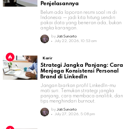
Penjelasannya
Belum ada laporan resmi soal ini di
Indonesia — jadi kita hitung sendiri
pakai data yang beneran ada, bukan
angka karangan.
by
Jati Sunarto
July 22, 2026, 10:53 am
Karir
Strategi Jangka Panjang: Cara
Menjaga Konsistensi Personal
Brand di LinkedIn
Jangan biarkan profil LinkedIn-mu
mati suri. Temukan strategi jangka
panjang, cara membaca analitik, dan
tips menghindari burnout.
by
Jati Sunarto
July 27, 2026, 5:08 pm