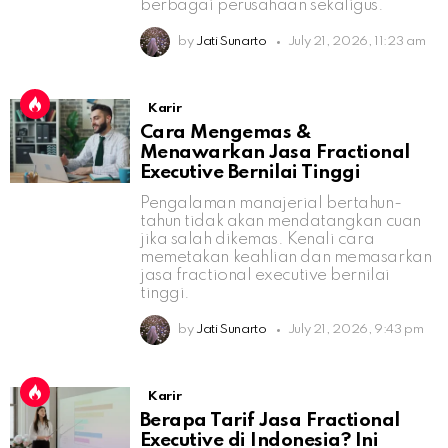
berbagai perusahaan sekaligus.
by
Jati Sunarto
July 21, 2026, 11:23 am
Karir
Cara Mengemas &
Menawarkan Jasa Fractional
Executive Bernilai Tinggi
Pengalaman manajerial bertahun-
tahun tidak akan mendatangkan cuan
jika salah dikemas. Kenali cara
memetakan keahlian dan memasarkan
jasa fractional executive bernilai
tinggi.
by
Jati Sunarto
July 21, 2026, 9:43 pm
Karir
Berapa Tarif Jasa Fractional
Executive di Indonesia? Ini