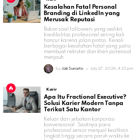
Kesalahan Fatal Personal
Branding di LinkedIn yang
Merusak Reputasi
Bukan soal followers yang sedikit,
kredibilitas profesional sering kali
hancur karena jalan pintas. Kenali
berbagai kesalahan fatal yang justru
membuat rekruter dan klien potensial
menjauh.
by
Jati Sunarto
July 27, 2026, 4:32 pm
Karir
Apa Itu Fractional Executive?
Solusi Karier Modern Tanpa
Terikat Satu Kantor
Keluar dari jebakan korporasi
konvensional. Saatnya para
profesional senior menjual keahlian
tingkat tinggi secara paruh waktu ke