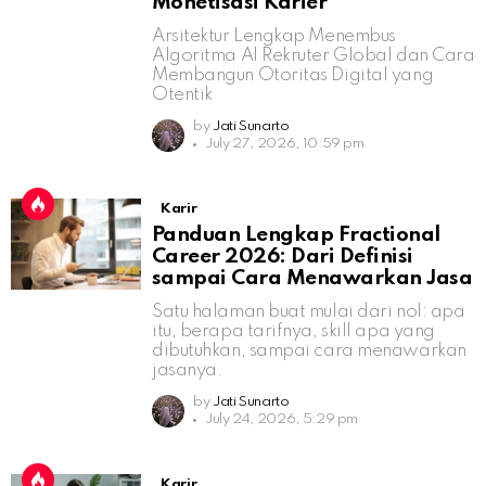
Monetisasi Karier
Arsitektur Lengkap Menembus
Algoritma AI Rekruter Global dan Cara
Membangun Otoritas Digital yang
Otentik
by
Jati Sunarto
July 27, 2026, 10:59 pm
Karir
Panduan Lengkap Fractional
Career 2026: Dari Definisi
sampai Cara Menawarkan Jasa
Satu halaman buat mulai dari nol: apa
itu, berapa tarifnya, skill apa yang
dibutuhkan, sampai cara menawarkan
jasanya.
by
Jati Sunarto
July 24, 2026, 5:29 pm
Karir