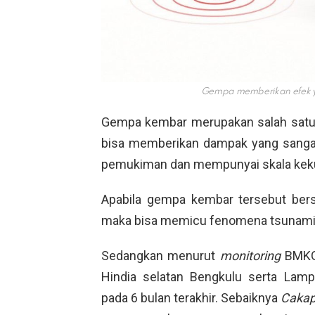
Gempa memberikan efek 
Gempa kembar merupakan salah sat
bisa memberikan dampak yang sanga
pemukiman dan mempunyai skala keku
Apabila gempa kembar tersebut bersk
maka bisa memicu fenomena tsunami l
Sedangkan menurut
monitoring
BMKG 
Hindia selatan Bengkulu serta Lam
pada 6 bulan terakhir. Sebaiknya
Cakap