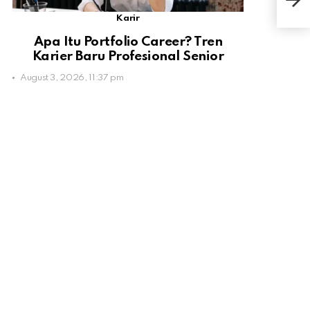
Hin
Karir
Apa Itu Portfolio Career? Tren
Karier Baru Profesional Senior
August 3, 2026, 11:37 pm