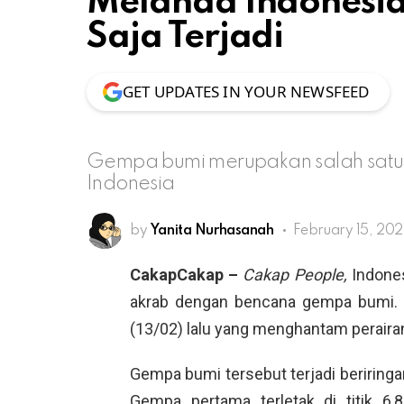
Melanda Indonesia
Saja Terjadi
GET UPDATES IN YOUR NEWSFEED
Gempa bumi merupakan salah satu b
Indonesia
by
Yanita Nurhasanah
February 15, 202
CakapCakap –
Cakap People,
Indone
akrab dengan bencana gempa bumi. 
(13/02) lalu yang menghantam perairan
Gempa bumi tersebut terjadi beriringa
Gempa pertama terletak di titik 6,