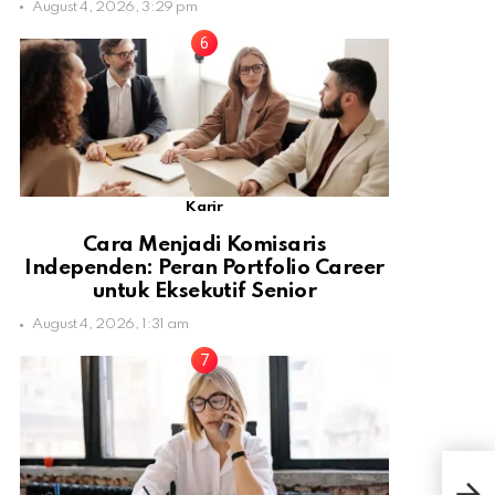
August 4, 2026, 3:29 pm
Karir
Cara Menjadi Komisaris
Independen: Peran Portfolio Career
untuk Eksekutif Senior
August 4, 2026, 1:31 am
Kua
Suu