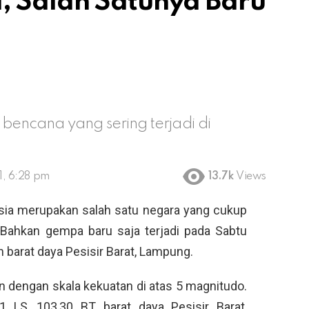
, Salah Satunya Baru
encana yang sering terjadi di
1, 6:28 pm
13.7k
Views
sia merupakan salah satu negara yang cukup
Bahkan gempa baru saja terjadi pada Sabtu
 barat daya Pesisir Barat, Lampung.
n dengan skala kekuatan di atas 5 magnitudo.
81 LS, 103,30 BT barat daya Pesisir Barat,