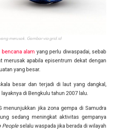
yang merusak. Gambar via
grid.id
u
bencana alam
yang perlu diwaspadai, sebab
t merusak apabila episentrum dekat dengan
atan yang besar.
ala besar dan terjadi di laut yang dangkal,
ayaknya di Bengkulu tahun 2007 lalu.
menunjukkan jika zona gempa di Samudra
pung sedang meningkat aktivitas gempanya
 People
selalu waspada jika berada di wilayah