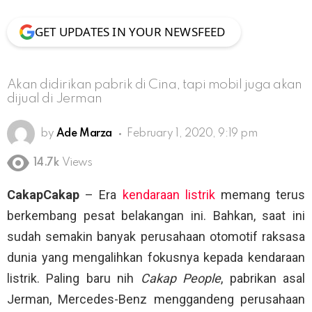
GET UPDATES IN YOUR NEWSFEED
Akan didirikan pabrik di Cina, tapi mobil juga akan
dijual di Jerman
by
Ade Marza
February 1, 2020, 9:19 pm
14.7k
Views
CakapCakap
– Era
kendaraan listrik
memang terus
berkembang pesat belakangan ini. Bahkan, saat ini
sudah semakin banyak perusahaan otomotif raksasa
dunia yang mengalihkan fokusnya kepada kendaraan
listrik. Paling baru nih
Cakap People
, pabrikan asal
Jerman, Mercedes-Benz menggandeng perusahaan