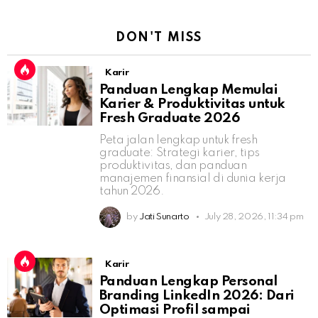
DON'T MISS
Karir
Panduan Lengkap Memulai
Karier & Produktivitas untuk
Fresh Graduate 2026
Peta jalan lengkap untuk fresh
graduate: Strategi karier, tips
produktivitas, dan panduan
manajemen finansial di dunia kerja
tahun 2026.
by
Jati Sunarto
July 28, 2026, 11:34 pm
Karir
Panduan Lengkap Personal
Branding LinkedIn 2026: Dari
Optimasi Profil sampai