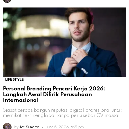
LIFESTYLE
Personal Branding Pencari Kerja 2026:
Langkah Awal Dilirik Perusahaan
Internasional
Siasat cerdas bangun reputasi digital profesional untuk
memikat rekruter global tanpa perlu sebar CV massal
by
Jati Sunarto
June 5, 2026, 6:31 pm