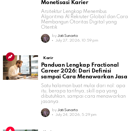
Monetisasi Karier
Arsitektur Lengkap Menembus
Algoritma AI Rekruter Global dan Cara
Membangun Otoritas Digital yang
Otentik
by
Jati Sunarto
July 27, 2026, 10:59 pm
Karir
Panduan Lengkap Fractional
Career 2026: Dari Definisi
sampai Cara Menawarkan Jasa
Satu halaman buat mulai dari nol: apa
itu, berapa tarifnya, skill apa yang
dibutuhkan, sampai cara menawarkan
jasanya.
by
Jati Sunarto
July 24, 2026, 5:29 pm