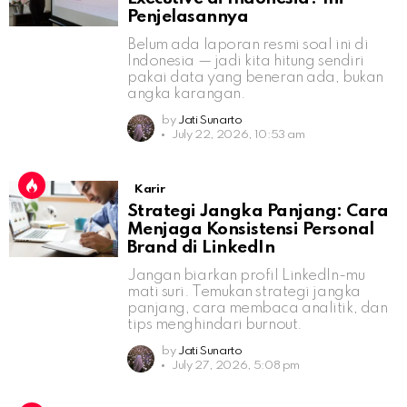
Penjelasannya
Belum ada laporan resmi soal ini di
Indonesia — jadi kita hitung sendiri
pakai data yang beneran ada, bukan
angka karangan.
by
Jati Sunarto
July 22, 2026, 10:53 am
Karir
Strategi Jangka Panjang: Cara
Menjaga Konsistensi Personal
Brand di LinkedIn
Jangan biarkan profil LinkedIn-mu
mati suri. Temukan strategi jangka
panjang, cara membaca analitik, dan
tips menghindari burnout.
by
Jati Sunarto
July 27, 2026, 5:08 pm