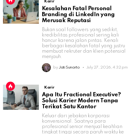
Karir
Kesalahan Fatal Personal
Branding di LinkedIn yang
Merusak Reputasi
Bukan soal followers yang sedikit,
kredibilitas profesional sering kali
hancur karena jalan pintas. Kenali
berbagai kesalahan fatal yang justru
membuat rekruter dan klien potensial
menjauh.
by
Jati Sunarto
July 27, 2026, 4:32 pm
Karir
Apa Itu Fractional Executive?
Solusi Karier Modern Tanpa
Terikat Satu Kantor
Keluar dari jebakan korporasi
konvensional. Saatnya para
profesional senior menjual keahlian
tingkat tinggi secara paruh waktu ke