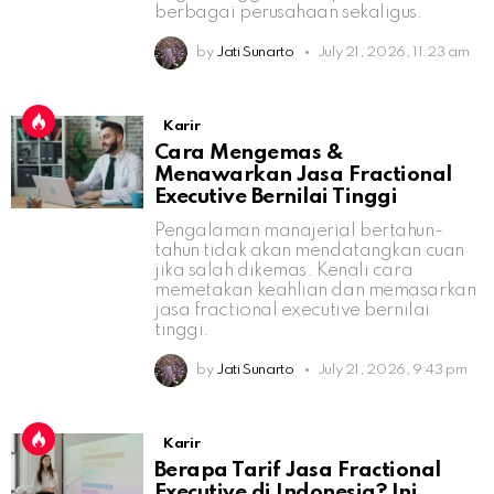
berbagai perusahaan sekaligus.
by
Jati Sunarto
July 21, 2026, 11:23 am
Karir
Cara Mengemas &
Menawarkan Jasa Fractional
Executive Bernilai Tinggi
Pengalaman manajerial bertahun-
tahun tidak akan mendatangkan cuan
jika salah dikemas. Kenali cara
memetakan keahlian dan memasarkan
jasa fractional executive bernilai
tinggi.
by
Jati Sunarto
July 21, 2026, 9:43 pm
Karir
Berapa Tarif Jasa Fractional
Executive di Indonesia? Ini