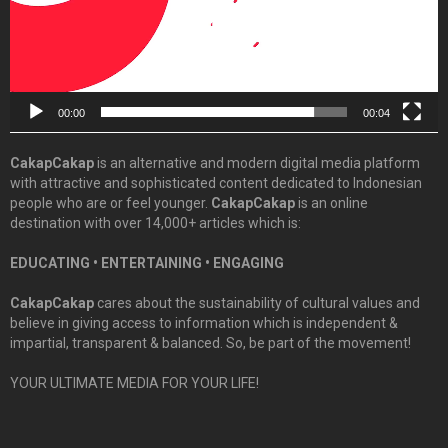
00:00
00:04
CakapCakap
is an alternative and modern digital media platform
with attractive and sophisticated content dedicated to Indonesian
people who are or feel younger.
CakapCakap
is an online
destination with over 14,000+ articles which is:
EDUCATING • ENTERTAINING • ENGAGING
CakapCakap
cares about the sustainability of cultural values and
believe in giving access to information which is independent &
impartial, transparent & balanced. So, be part of the movement!
YOUR ULTIMATE MEDIA FOR YOUR LIFE!