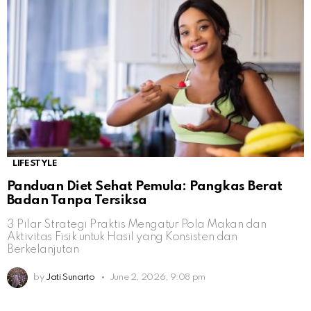
LIFESTYLE
Panduan Diet Sehat Pemula: Pangkas Berat
Badan Tanpa Tersiksa
3 Pilar Strategi Praktis Mengatur Pola Makan dan
Aktivitas Fisik untuk Hasil yang Konsisten dan
Berkelanjutan
by
Jati Sunarto
June 2, 2026, 9:08 pm