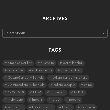
ARCHIVES
Archives
TAGS
Amerika Serikat
australia
berat badan
berita unik
cakapcakap
cakap cakap
CakapCakap Millenials
cakap cakap millenials
Cakapcakap Millennials
cakap people
china
COVID-19
FILM
hubungan
INDIA
Indonesia
Inggris
Israel
jepang
kesehatan
korea selatan
kuliner
makanan