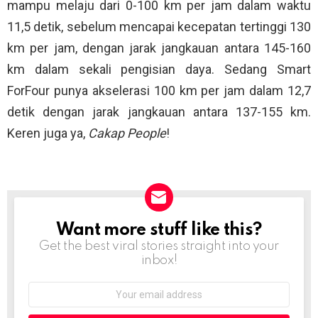
mampu melaju dari 0-100 km per jam dalam waktu
11,5 detik, sebelum mencapai kecepatan tertinggi 130
km per jam, dengan jarak jangkauan antara 145-160
km dalam sekali pengisian daya. Sedang Smart
ForFour punya akselerasi 100 km per jam dalam 12,7
detik dengan jarak jangkauan antara 137-155 km.
Keren juga ya,
Cakap People
!
Want more stuff like this?
NEWSLETTER
Get the best viral stories straight into your
inbox!
Email
address: