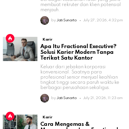
membuat rekruter dan klien potensial
menjauh.
by
Jati Sunarto
July 27, 2026, 4:32 pm
Karir
Apa Itu Fractional Executive?
Solusi Karier Modern Tanpa
Terikat Satu Kantor
Keluar dari jebakan korporasi
konvensional. Saatnya para
profesional senior menjual keahlian
tingkat tinggi secara paruh waktu ke
berbagai perusahaan sekaligus.
by
Jati Sunarto
July 21, 2026, 11:23 am
Karir
Cara Mengemas &