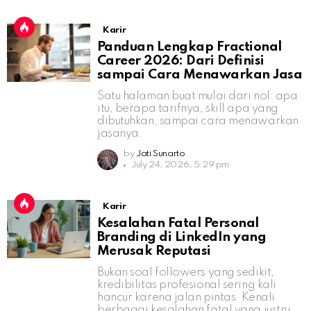
Karir
Panduan Lengkap Fractional
Career 2026: Dari Definisi
sampai Cara Menawarkan Jasa
Satu halaman buat mulai dari nol: apa
itu, berapa tarifnya, skill apa yang
dibutuhkan, sampai cara menawarkan
jasanya.
by
Jati Sunarto
July 24, 2026, 5:29 pm
Karir
Kesalahan Fatal Personal
Branding di LinkedIn yang
Merusak Reputasi
Bukan soal followers yang sedikit,
kredibilitas profesional sering kali
hancur karena jalan pintas. Kenali
berbagai kesalahan fatal yang justru