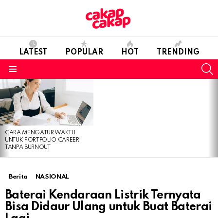
LATEST
POPULAR
HOT
TRENDING
S
Menu
LATEST
STORIES
CARA MENGATUR WAKTU
UNTUK PORTFOLIO CAREER
TANPA BURNOUT
Berita
NASIONAL
Baterai Kendaraan Listrik Ternyata
Bisa Didaur Ulang untuk Buat Baterai