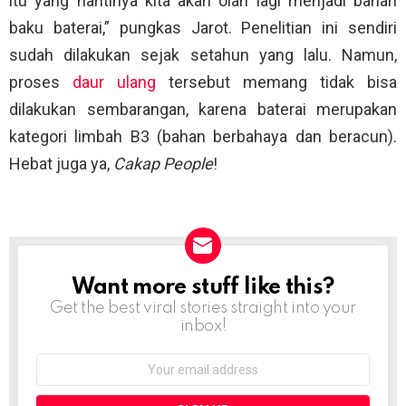
itu yang nantinya kita akan olah lagi menjadi bahan
baku baterai,” pungkas Jarot. Penelitian ini sendiri
sudah dilakukan sejak setahun yang lalu. Namun,
proses
daur ulang
tersebut memang tidak bisa
dilakukan sembarangan, karena baterai merupakan
kategori limbah B3 (bahan berbahaya dan beracun).
Hebat juga ya,
Cakap People
!
Want more stuff like this?
NEWSLETTER
Get the best viral stories straight into your
inbox!
Email
address: