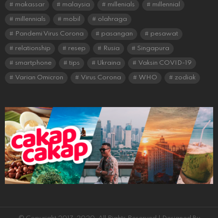
makassar
malaysia
millenials
millennial
millennials
mobil
olahraga
Pandemi Virus Corona
pasangan
pesawat
relationship
resep
Rusia
Singapura
smartphone
tips
Ukraina
Vaksin COVID-19
Varian Omicron
Virus Corona
WHO
zodiak