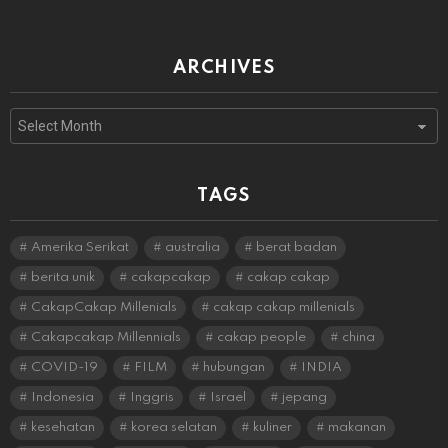
ARCHIVES
Archives
TAGS
Amerika Serikat
australia
berat badan
berita unik
cakapcakap
cakap cakap
CakapCakap Millenials
cakap cakap millenials
Cakapcakap Millennials
cakap people
china
COVID-19
FILM
hubungan
INDIA
Indonesia
Inggris
Israel
jepang
kesehatan
korea selatan
kuliner
makanan