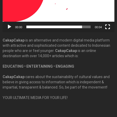
00:00
00:04
CakapCakap
is an alternative and modern digital media platform
with attractive and sophisticated content dedicated to Indonesian
people who are or feel younger.
CakapCakap
is an online
destination with over 14,000+ articles which is:
EDUCATING • ENTERTAINING • ENGAGING
CakapCakap
cares about the sustainability of cultural values and
believe in giving access to information which is independent &
impartial, transparent & balanced. So, be part of the movement!
YOUR ULTIMATE MEDIA FOR YOUR LIFE!