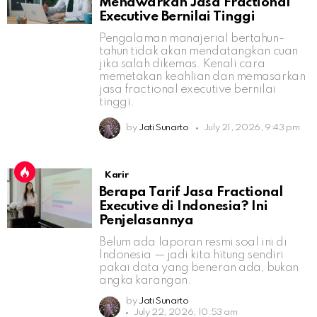
Menawarkan Jasa Fractional
Executive Bernilai Tinggi
Pengalaman manajerial bertahun-
tahun tidak akan mendatangkan cuan
jika salah dikemas. Kenali cara
memetakan keahlian dan memasarkan
jasa fractional executive bernilai
tinggi.
by
Jati Sunarto
July 21, 2026, 9:43 pm
Karir
Berapa Tarif Jasa Fractional
Executive di Indonesia? Ini
Penjelasannya
Belum ada laporan resmi soal ini di
Indonesia — jadi kita hitung sendiri
pakai data yang beneran ada, bukan
angka karangan.
by
Jati Sunarto
July 22, 2026, 10:53 am