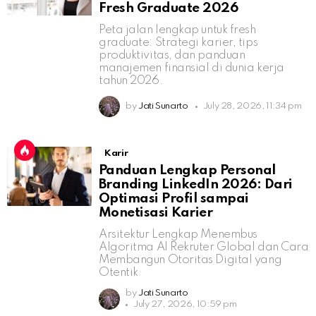
Fresh Graduate 2026
Peta jalan lengkap untuk fresh
graduate: Strategi karier, tips
produktivitas, dan panduan
manajemen finansial di dunia kerja
tahun 2026.
by
Jati Sunarto
July 28, 2026, 11:34 pm
Karir
Panduan Lengkap Personal
Branding LinkedIn 2026: Dari
Optimasi Profil sampai
Monetisasi Karier
Arsitektur Lengkap Menembus
Algoritma AI Rekruter Global dan Cara
Membangun Otoritas Digital yang
Otentik
by
Jati Sunarto
July 27, 2026, 10:59 pm