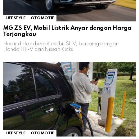
LIFESTYLE
OTOMOTIF
MG ZS EV, Mobil Listrik Anyar dengan Harga
Terjangkau
Hadir dalam bentuk mobil SUV, bersaing dengan
Honda HR-V dan Nissan Kicks
LIFESTYLE
OTOMOTIF