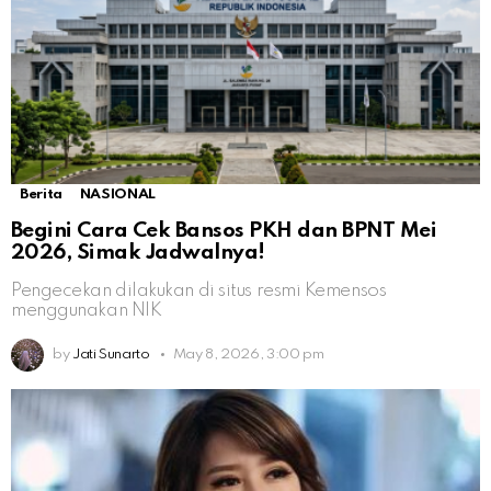
Berita
NASIONAL
Begini Cara Cek Bansos PKH dan BPNT Mei
2026, Simak Jadwalnya!
Pengecekan dilakukan di situs resmi Kemensos
menggunakan NIK
by
Jati Sunarto
May 8, 2026, 3:00 pm