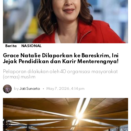
Berita
NASIONAL
Grace Natalie Dilaporkan ke Bareskrim, Ini
Jejak Pendidikan dan Karir Menterengnya!
Pelaporan dilakukan oleh 40 organisasi masyarakat
(ormas) muslim
by
Jati Sunarto
May 7, 2026, 4:14 pm