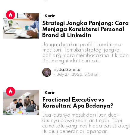
Karir
Strategi Jangka Panjang: Cara
Menjaga Konsistensi Personal
Brand di LinkedIn
Jangan biarkan profil LinkedIn-mu
mati suri. Temukan strategi jangka
panjang, cara membaca analitik, dan
tips menghindari burnout.
by
Jati Sunarto
July 27, 2026, 5:08 pm
Karir
Fractional Executive vs
Konsultan: Apa Bedanya?
Dua-duanya masuk dari luar, dua-
duanya bawa keahlian tinggi. Tapi
cuma satu yang masih ada pas strategi
itu diuji beneran di lapangan.