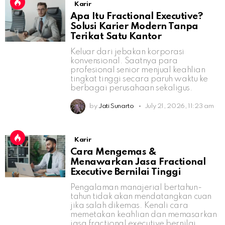
Karir
Apa Itu Fractional Executive?
Solusi Karier Modern Tanpa
Terikat Satu Kantor
Keluar dari jebakan korporasi
konvensional. Saatnya para
profesional senior menjual keahlian
tingkat tinggi secara paruh waktu ke
berbagai perusahaan sekaligus.
by
Jati Sunarto
July 21, 2026, 11:23 am
Karir
Cara Mengemas &
Menawarkan Jasa Fractional
Executive Bernilai Tinggi
Pengalaman manajerial bertahun-
tahun tidak akan mendatangkan cuan
jika salah dikemas. Kenali cara
memetakan keahlian dan memasarkan
jasa fractional executive bernilai