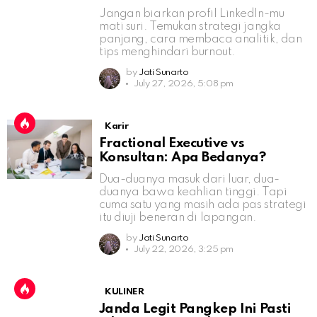
Jangan biarkan profil LinkedIn-mu
mati suri. Temukan strategi jangka
panjang, cara membaca analitik, dan
tips menghindari burnout.
by
Jati Sunarto
July 27, 2026, 5:08 pm
Karir
Fractional Executive vs
Konsultan: Apa Bedanya?
Dua-duanya masuk dari luar, dua-
duanya bawa keahlian tinggi. Tapi
cuma satu yang masih ada pas strategi
itu diuji beneran di lapangan.
by
Jati Sunarto
July 22, 2026, 3:25 pm
KULINER
Janda Legit Pangkep Ini Pasti