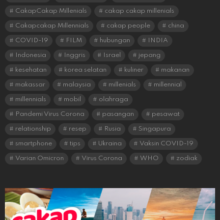
CakapCakap Millenials
cakap cakap millenials
Cakapcakap Millennials
cakap people
china
COVID-19
FILM
hubungan
INDIA
Indonesia
Inggris
Israel
jepang
kesehatan
korea selatan
kuliner
makanan
makassar
malaysia
millenials
millennial
millennials
mobil
olahraga
Pandemi Virus Corona
pasangan
pesawat
relationship
resep
Rusia
Singapura
smartphone
tips
Ukraina
Vaksin COVID-19
Varian Omicron
Virus Corona
WHO
zodiak