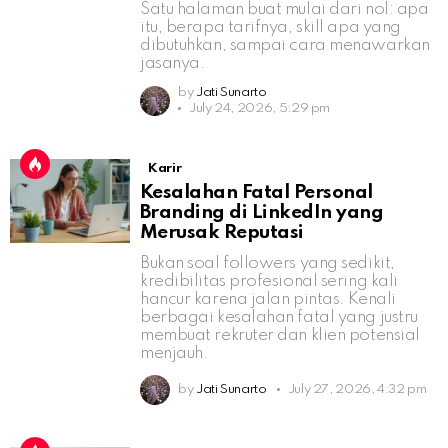
Satu halaman buat mulai dari nol: apa
itu, berapa tarifnya, skill apa yang
dibutuhkan, sampai cara menawarkan
jasanya.
by
Jati Sunarto
July 24, 2026, 5:29 pm
Karir
Kesalahan Fatal Personal
Branding di LinkedIn yang
Merusak Reputasi
Bukan soal followers yang sedikit,
kredibilitas profesional sering kali
hancur karena jalan pintas. Kenali
berbagai kesalahan fatal yang justru
membuat rekruter dan klien potensial
menjauh.
by
Jati Sunarto
July 27, 2026, 4:32 pm