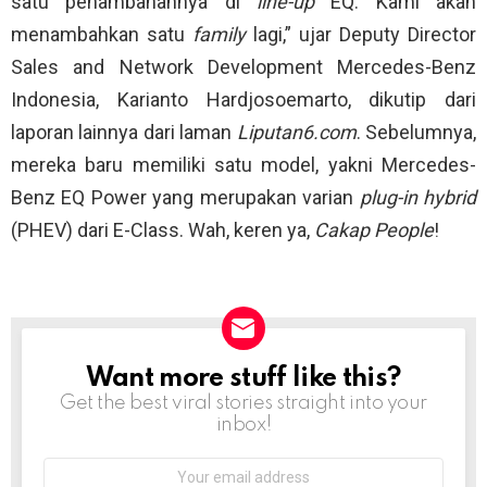
satu penambahannya di
line-up
EQ. Kami akan
menambahkan satu
family
lagi,” ujar Deputy Director
Sales and Network Development Mercedes-Benz
Indonesia, Karianto Hardjosoemarto, dikutip dari
laporan lainnya dari laman
Liputan6.com
. Sebelumnya,
mereka baru memiliki satu model, yakni Mercedes-
Benz EQ Power yang merupakan varian
plug-in hybrid
(PHEV) dari E-Class. Wah, keren ya,
Cakap People
!
Want more stuff like this?
NEWSLETTER
Get the best viral stories straight into your
inbox!
Email
address: