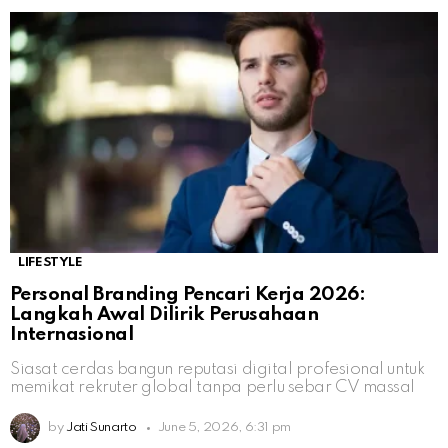
LIFESTYLE
Personal Branding Pencari Kerja 2026:
Langkah Awal Dilirik Perusahaan
Internasional
Siasat cerdas bangun reputasi digital profesional untuk
memikat rekruter global tanpa perlu sebar CV massal
by
Jati Sunarto
June 5, 2026, 6:31 pm