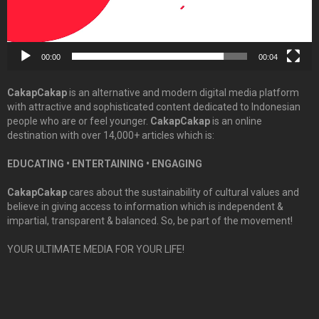
00:00
00:04
CakapCakap
is an alternative and modern digital media platform
with attractive and sophisticated content dedicated to Indonesian
people who are or feel younger.
CakapCakap
is an online
destination with over 14,000+ articles which is:
EDUCATING • ENTERTAINING • ENGAGING
CakapCakap
cares about the sustainability of cultural values and
believe in giving access to information which is independent &
impartial, transparent & balanced. So, be part of the movement!
YOUR ULTIMATE MEDIA FOR YOUR LIFE!