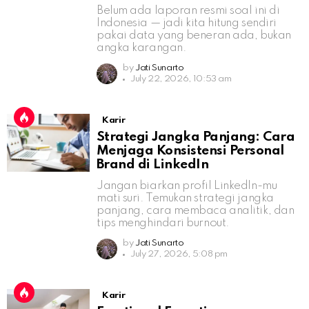
Belum ada laporan resmi soal ini di
Indonesia — jadi kita hitung sendiri
pakai data yang beneran ada, bukan
angka karangan.
by
Jati Sunarto
July 22, 2026, 10:53 am
Karir
Strategi Jangka Panjang: Cara
Menjaga Konsistensi Personal
Brand di LinkedIn
Jangan biarkan profil LinkedIn-mu
mati suri. Temukan strategi jangka
panjang, cara membaca analitik, dan
tips menghindari burnout.
by
Jati Sunarto
July 27, 2026, 5:08 pm
Karir