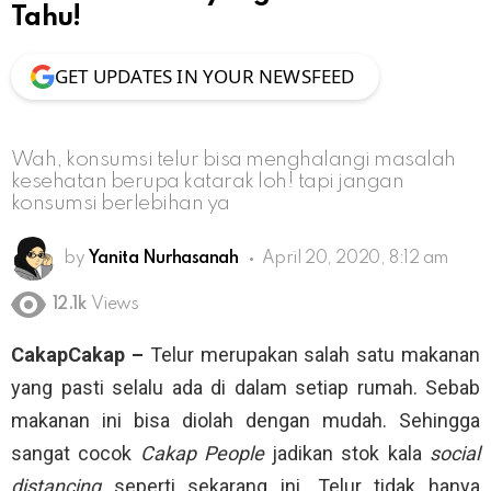
Tahu!
GET UPDATES IN YOUR NEWSFEED
Wah, konsumsi telur bisa menghalangi masalah
kesehatan berupa katarak loh! tapi jangan
konsumsi berlebihan ya
by
Yanita Nurhasanah
April 20, 2020, 8:12 am
12.1k
Views
CakapCakap –
Telur merupakan salah satu makanan
yang pasti selalu ada di dalam setiap rumah. Sebab
makanan ini bisa diolah dengan mudah. Sehingga
sangat cocok
Cakap People
jadikan stok kala
social
distancing
seperti sekarang ini. Telur tidak hanya