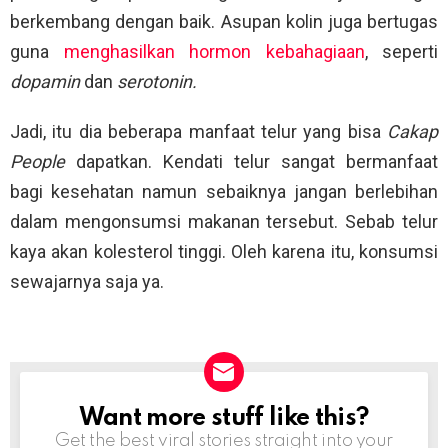
berkembang dengan baik. Asupan kolin juga bertugas
guna
menghasilkan hormon kebahagiaan
, seperti
dopamin
dan
serotonin.
Jadi, itu dia beberapa manfaat telur yang bisa
Cakap
People
dapatkan. Kendati telur sangat bermanfaat
bagi kesehatan namun sebaiknya jangan berlebihan
dalam mengonsumsi makanan tersebut. Sebab telur
kaya akan kolesterol tinggi. Oleh karena itu, konsumsi
sewajarnya saja ya.
Want more stuff like this?
NEWSLETTER
Get the best viral stories straight into your