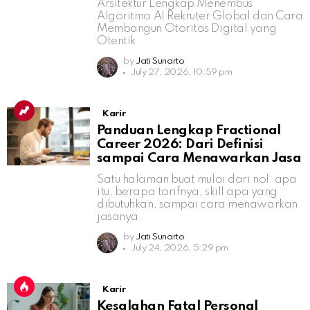
Arsitektur Lengkap Menembus
Algoritma AI Rekruter Global dan Cara
Membangun Otoritas Digital yang
Otentik
by
Jati Sunarto
July 27, 2026, 10:59 pm
Karir
Panduan Lengkap Fractional
Career 2026: Dari Definisi
sampai Cara Menawarkan Jasa
Satu halaman buat mulai dari nol: apa
itu, berapa tarifnya, skill apa yang
dibutuhkan, sampai cara menawarkan
jasanya.
by
Jati Sunarto
July 24, 2026, 5:29 pm
Karir
Kesalahan Fatal Personal