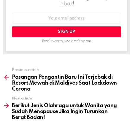
inbox!
Email
address:
Don't worry, we don't spam
Previous article
See
more
Pasangan Pengantin Baru Ini Terjebak di
Resort Mewah di Maldives Saat Lockdown
Corona
Next article
Berikut Jenis Olahraga untuk Wanita yang
Sudah Menopause Jika Ingin Turunkan
Berat Badan!