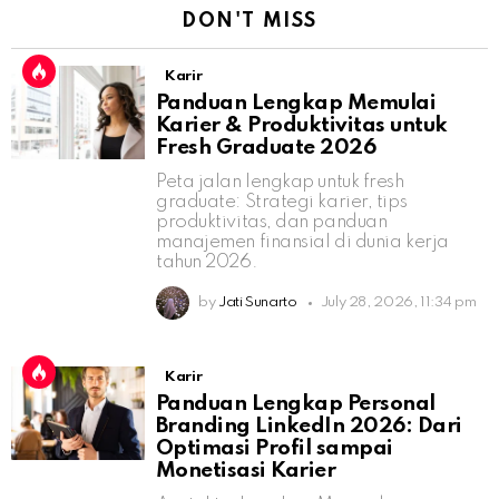
DON'T MISS
Karir
Panduan Lengkap Memulai
Karier & Produktivitas untuk
Fresh Graduate 2026
Peta jalan lengkap untuk fresh
graduate: Strategi karier, tips
produktivitas, dan panduan
manajemen finansial di dunia kerja
tahun 2026.
by
Jati Sunarto
July 28, 2026, 11:34 pm
Karir
Panduan Lengkap Personal
Branding LinkedIn 2026: Dari
Optimasi Profil sampai
Monetisasi Karier