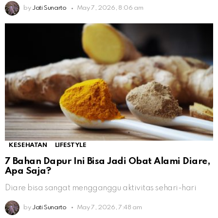
by
Jati Sunarto
May 7, 2026, 8:06 am
KESEHATAN
LIFESTYLE
7 Bahan Dapur Ini Bisa Jadi Obat Alami Diare,
Apa Saja?
Diare bisa sangat mengganggu aktivitas sehari-hari
by
Jati Sunarto
May 7, 2026, 7:48 am