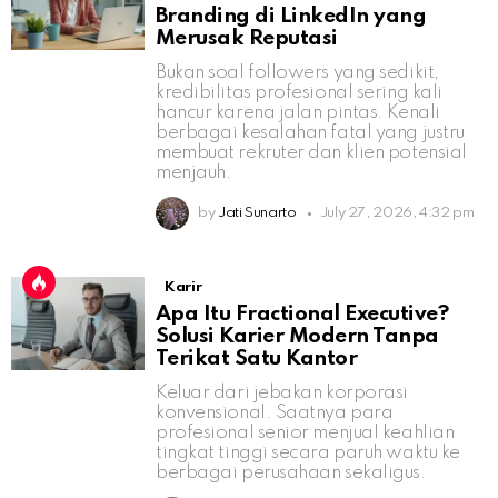
Branding di LinkedIn yang
Merusak Reputasi
Bukan soal followers yang sedikit,
kredibilitas profesional sering kali
hancur karena jalan pintas. Kenali
berbagai kesalahan fatal yang justru
membuat rekruter dan klien potensial
menjauh.
by
Jati Sunarto
July 27, 2026, 4:32 pm
Karir
Apa Itu Fractional Executive?
Solusi Karier Modern Tanpa
Terikat Satu Kantor
Keluar dari jebakan korporasi
konvensional. Saatnya para
profesional senior menjual keahlian
tingkat tinggi secara paruh waktu ke
berbagai perusahaan sekaligus.