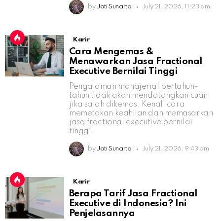
by
Jati Sunarto
July 21, 2026, 11:23 am
Karir
Cara Mengemas &
Menawarkan Jasa Fractional
Executive Bernilai Tinggi
Pengalaman manajerial bertahun-
tahun tidak akan mendatangkan cuan
jika salah dikemas. Kenali cara
memetakan keahlian dan memasarkan
jasa fractional executive bernilai
tinggi.
by
Jati Sunarto
July 21, 2026, 9:43 pm
Karir
Berapa Tarif Jasa Fractional
Executive di Indonesia? Ini
Penjelasannya