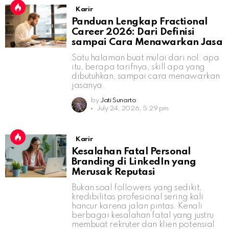
Karir
Panduan Lengkap Fractional
Career 2026: Dari Definisi
sampai Cara Menawarkan Jasa
Satu halaman buat mulai dari nol: apa
itu, berapa tarifnya, skill apa yang
dibutuhkan, sampai cara menawarkan
jasanya.
by
Jati Sunarto
July 24, 2026, 5:29 pm
Karir
Kesalahan Fatal Personal
Branding di LinkedIn yang
Merusak Reputasi
Bukan soal followers yang sedikit,
kredibilitas profesional sering kali
hancur karena jalan pintas. Kenali
berbagai kesalahan fatal yang justru
membuat rekruter dan klien potensial