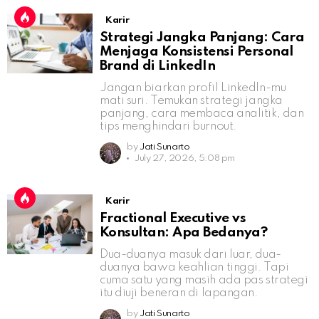
Karir
Strategi Jangka Panjang: Cara
Menjaga Konsistensi Personal
Brand di LinkedIn
Jangan biarkan profil LinkedIn-mu
mati suri. Temukan strategi jangka
panjang, cara membaca analitik, dan
tips menghindari burnout.
by
Jati Sunarto
July 27, 2026, 5:08 pm
Karir
Fractional Executive vs
Konsultan: Apa Bedanya?
Dua-duanya masuk dari luar, dua-
duanya bawa keahlian tinggi. Tapi
cuma satu yang masih ada pas strategi
itu diuji beneran di lapangan.
by
Jati Sunarto