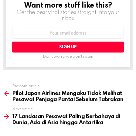
Want more stuff like this?
NEWSLETTER
Get the best viral stories straight into your
inbox!
Email
address:
Don't worry, we don't spam
Previous article
See
more
Pilot Japan Airlines Mengaku Tidak Melihat
Pesawat Penjaga Pantai Sebelum Tabrakan
Next article
17 Landasan Pesawat Paling Berbahaya di
Dunia, Ada di Asia hingga Antartika