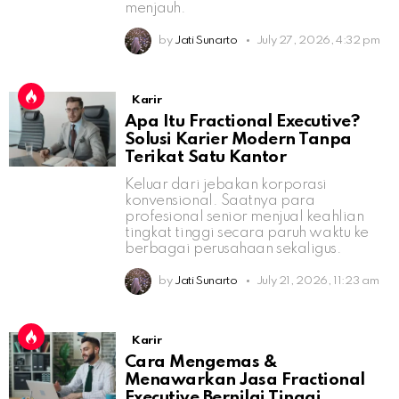
menjauh.
by
Jati Sunarto
July 27, 2026, 4:32 pm
Karir
Apa Itu Fractional Executive?
Solusi Karier Modern Tanpa
Terikat Satu Kantor
Keluar dari jebakan korporasi
konvensional. Saatnya para
profesional senior menjual keahlian
tingkat tinggi secara paruh waktu ke
berbagai perusahaan sekaligus.
by
Jati Sunarto
July 21, 2026, 11:23 am
Karir
Cara Mengemas &
Menawarkan Jasa Fractional
Executive Bernilai Tinggi