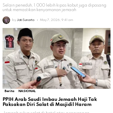
Selain peneduh, 1.000 lebih kipas kabut juga dipasang
untuk memastikan kenyamanan jemaah
by
Jati Sunarto
May 7, 2026, 9:41 am
Berita
NASIONAL
PPIH Arab Saudi Imbau Jemaah Haji Tak
Paksakan Diri Salat di Masjidil Haram