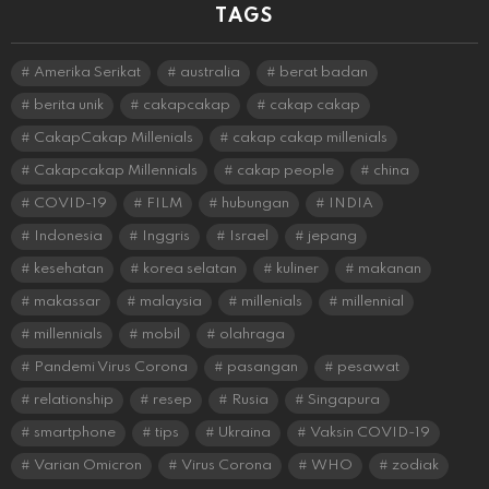
TAGS
Amerika Serikat
australia
berat badan
berita unik
cakapcakap
cakap cakap
CakapCakap Millenials
cakap cakap millenials
Cakapcakap Millennials
cakap people
china
COVID-19
FILM
hubungan
INDIA
Indonesia
Inggris
Israel
jepang
kesehatan
korea selatan
kuliner
makanan
makassar
malaysia
millenials
millennial
millennials
mobil
olahraga
Pandemi Virus Corona
pasangan
pesawat
relationship
resep
Rusia
Singapura
smartphone
tips
Ukraina
Vaksin COVID-19
Varian Omicron
Virus Corona
WHO
zodiak