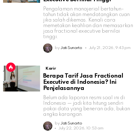
Pengalaman manajerial bertahun-
tahun tidak akan mendatangkan cuan
jika salah dikemas. Kenali cara
memetakan keahlian dan memasarkan
jasa fractional executive bernilai
tinggi.
by
Jati Sunarto
July 21, 2026, 9:43 pm
Karir
Berapa Tarif Jasa Fractional
Executive di Indonesia? Ini
Penjelasannya
Belum ada laporan resmi soal ini di
Indonesia — jadi kita hitung sendiri
pakai data yang beneran ada, bukan
angka karangan.
by
Jati Sunarto
July 22, 2026, 10:53 am