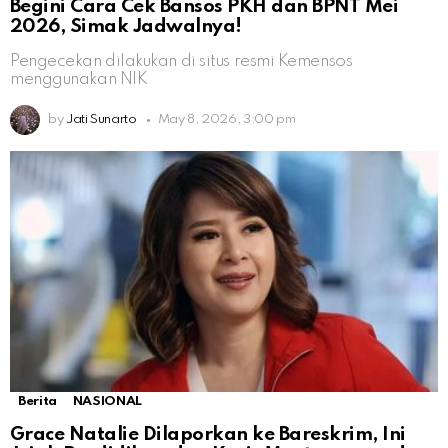
Begini Cara Cek Bansos PKH dan BPNT Mei
2026, Simak Jadwalnya!
Pengecekan dilakukan di situs resmi Kemensos
menggunakan NIK
by
Jati Sunarto
May 8, 2026, 3:00 pm
Berita
NASIONAL
Grace Natalie Dilaporkan ke Bareskrim, Ini