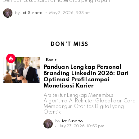
Jemaah cukup salat di hotel atau penginapan
by
Jati Sunarto
May 7, 2026, 8:33 am
DON'T MISS
Karir
Panduan Lengkap Personal
Branding LinkedIn 2026: Dari
Optimasi Profil sampai
Monetisasi Karier
Arsitektur Lengkap Menembus
Algoritma AI Rekruter Global dan Cara
Membangun Otoritas Digital yang
Otentik
by
Jati Sunarto
July 27, 2026, 10:59 pm