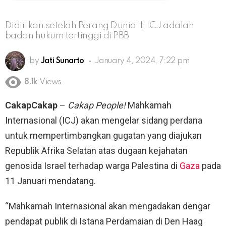
Didirikan setelah Perang Dunia II, ICJ adalah
badan hukum tertinggi di PBB
by
Jati Sunarto
January 4, 2024, 7:22 pm
8.1k
Views
CakapCakap
–
Cakap People!
Mahkamah
Internasional (ICJ) akan mengelar sidang perdana
untuk mempertimbangkan gugatan yang diajukan
Republik Afrika Selatan atas dugaan kejahatan
genosida Israel terhadap warga Palestina di
Gaza
pada
11 Januari mendatang.
“Mahkamah Internasional akan mengadakan dengar
pendapat publik di Istana Perdamaian di Den Haag