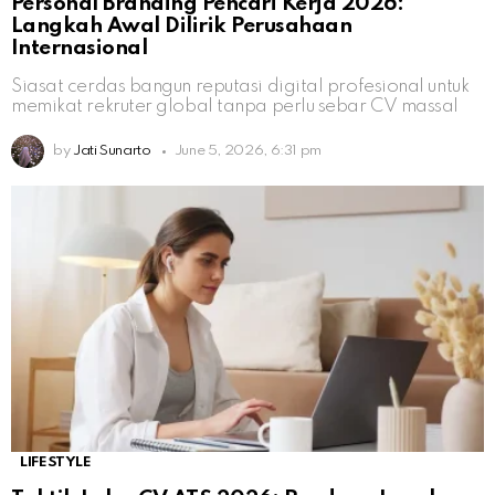
Personal Branding Pencari Kerja 2026:
Langkah Awal Dilirik Perusahaan
Internasional
Siasat cerdas bangun reputasi digital profesional untuk
memikat rekruter global tanpa perlu sebar CV massal
by
Jati Sunarto
June 5, 2026, 6:31 pm
LIFESTYLE