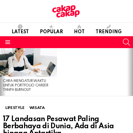
LATEST
POPULAR
HOT
TRENDING
S
Menu
LATEST
STORIES
CARA MENGATUR WAKTU
UNTUK PORTFOLIO CAREER
TANPA BURNOUT
LIFESTYLE
WISATA
17 Landasan Pesawat Paling
Berbahaya di Dunia, Ada di Asia