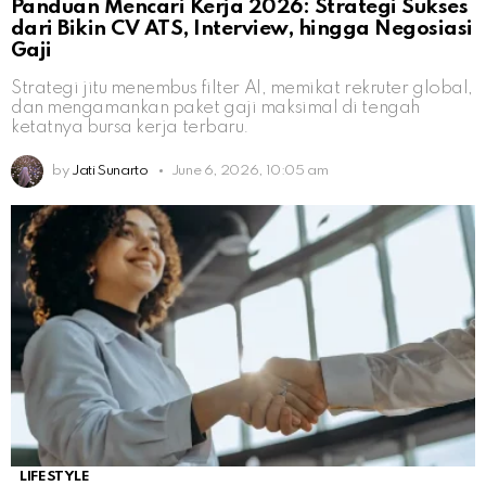
Panduan Mencari Kerja 2026: Strategi Sukses
dari Bikin CV ATS, Interview, hingga Negosiasi
Gaji
Strategi jitu menembus filter AI, memikat rekruter global,
dan mengamankan paket gaji maksimal di tengah
ketatnya bursa kerja terbaru.
by
Jati Sunarto
June 6, 2026, 10:05 am
LIFESTYLE