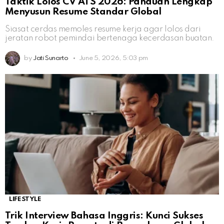
Taktik Lolos CV ATS 2026: Panduan Lengkap
Menyusun Resume Standar Global
Siasat cerdas memoles resume kerja agar lolos dari
jeratan robot pemindai bertenaga kecerdasan buatan.
by
Jati Sunarto
June 5, 2026, 5:03 pm
LIFESTYLE
Trik Interview Bahasa Inggris: Kunci Sukses