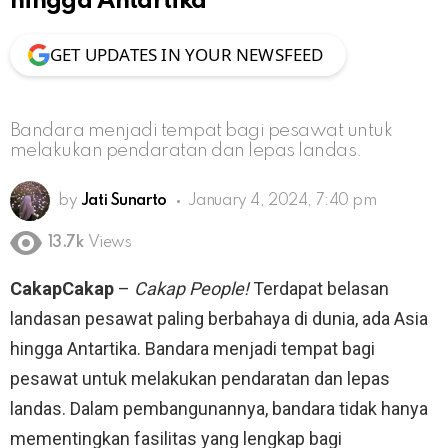
hingga Antartika
GET UPDATES IN YOUR NEWSFEED
Bandara menjadi tempat bagi pesawat untuk
melakukan pendaratan dan lepas landas.
by
Jati Sunarto
January 4, 2024, 7:40 pm
13.7k
Views
CakapCakap
–
Cakap People!
Terdapat belasan
landasan pesawat paling berbahaya di dunia, ada Asia
hingga Antartika. Bandara menjadi tempat bagi
pesawat untuk melakukan pendaratan dan lepas
landas. Dalam pembangunannya, bandara tidak hanya
mementingkan fasilitas yang lengkap bagi