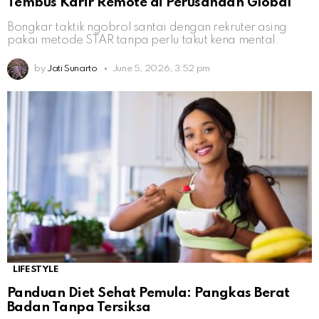
Tembus Karir Remote di Perusahaan Global
Bongkar taktik ngobrol santai dengan rekruter asing
pakai metode STAR tanpa perlu takut kena mental.
by
Jati Sunarto
June 5, 2026, 3:52 pm
LIFESTYLE
Panduan Diet Sehat Pemula: Pangkas Berat
Badan Tanpa Tersiksa