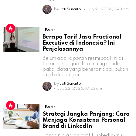
by
Jati Sunarto
July 21, 2026, 9:43 pm
Karir
Berapa Tarif Jasa Fractional
Executive di Indonesia? Ini
Penjelasannya
Belum ada laporan resmi soal ini di
Indonesia — jadi kita hitung sendiri
pakai data yang beneran ada, bukan
angka karangan.
by
Jati Sunarto
July 22, 2026, 10:53 am
Karir
Strategi Jangka Panjang: Cara
Menjaga Konsistensi Personal
Brand di LinkedIn
Jangan biarkan profil LinkedIn-mu