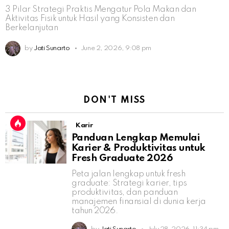
3 Pilar Strategi Praktis Mengatur Pola Makan dan
Aktivitas Fisik untuk Hasil yang Konsisten dan
Berkelanjutan
by
Jati Sunarto
June 2, 2026, 9:08 pm
DON'T MISS
Karir
Panduan Lengkap Memulai
Karier & Produktivitas untuk
Fresh Graduate 2026
Peta jalan lengkap untuk fresh
graduate: Strategi karier, tips
produktivitas, dan panduan
manajemen finansial di dunia kerja
tahun 2026.