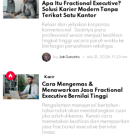
Apa Itu Fractional Executive?
Solusi Karier Modern Tanpa
Terikat Satu Kantor
Keluar dari jebakan korporasi
konvensional. Saatnya para
profesional senior menjual keahlian
tingkat tinggi secara paruh waktu ke
berbagai perusahaan sekaligus.
by
Jati Sunarto
July 21, 2026, 11:23 am
Karir
Cara Mengemas &
Menawarkan Jasa Fractional
Executive Bernilai Tinggi
Pengalaman manajerial bertahun-
tahun tidak akan mendatangkan cuan
jika salah dikemas. Kenali cara
memetakan keahlian dan memasarkan
jasa fractional executive bernilai
tinggi.