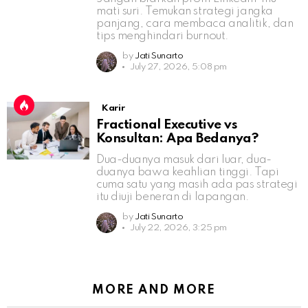
mati suri. Temukan strategi jangka
panjang, cara membaca analitik, dan
tips menghindari burnout.
by
Jati Sunarto
July 27, 2026, 5:08 pm
Karir
Fractional Executive vs
Konsultan: Apa Bedanya?
Dua-duanya masuk dari luar, dua-
duanya bawa keahlian tinggi. Tapi
cuma satu yang masih ada pas strategi
itu diuji beneran di lapangan.
by
Jati Sunarto
July 22, 2026, 3:25 pm
MORE AND MORE