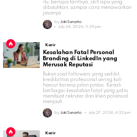
itu, berapa tarifnya, skill apa yang
dibutuhkan, sampai cara menawarkan
jasanya.
by
Jati Sunarto
July 24, 2026, 5:29 pm
Karir
Kesalahan Fatal Personal
Branding di LinkedIn yang
Merusak Reputasi
Bukan soal followers yang sedikit,
kredibilitas profesional sering kali
hancur karena jalan pintas. Kenali
berbagai kesalahan fatal yang justru
membuat rekruter dan klien potensial
menjauh.
by
Jati Sunarto
July 27, 2026, 4:32 pm
Karir