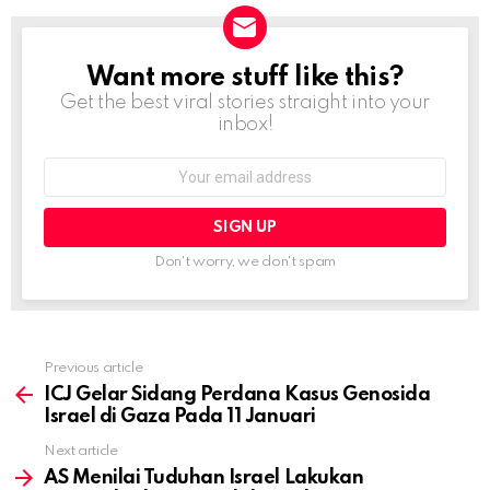
Want more stuff like this?
NEWSLETTER
Get the best viral stories straight into your
inbox!
Email
address:
Don't worry, we don't spam
Previous article
See
more
ICJ Gelar Sidang Perdana Kasus Genosida
Israel di Gaza Pada 11 Januari
Next article
AS Menilai Tuduhan Israel Lakukan