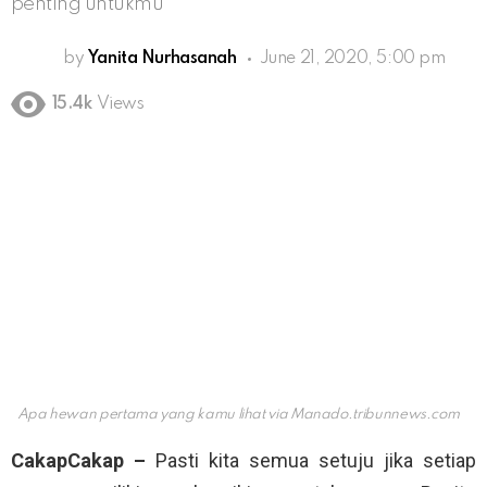
penting untukmu
by
Yanita Nurhasanah
June 21, 2020, 5:00 pm
15.4k
Views
Apa hewan pertama yang kamu lihat via
Manado.tribunnews.com
CakapCakap –
Pasti kita semua setuju jika setiap