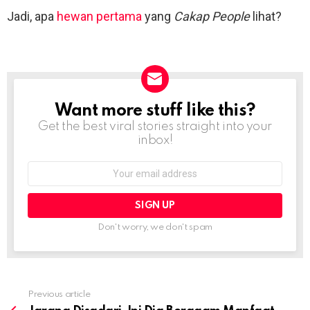
Jadi, apa
hewan pertama
yang
Cakap People
lihat?
Want more stuff like this?
NEWSLETTER
Get the best viral stories straight into your
inbox!
Email
address:
Don't worry, we don't spam
Previous article
See