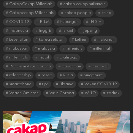
CakapCakap Millenials
cakap cakap millenials
Cakapcakap Millennials
cakap people
china
COVID-19
FILM
hubungan
INDIA
Indonesia
Inggris
Israel
jepang
kesehatan
korea selatan
kuliner
makanan
makassar
malaysia
millenials
millennial
millennials
mobil
olahraga
Pandemi Virus Corona
pasangan
pesawat
relationship
resep
Rusia
Singapura
smartphone
tips
Ukraina
Vaksin COVID-19
Varian Omicron
Virus Corona
WHO
zodiak