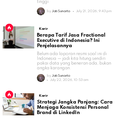
tinggi.
by
Jati Sunarto
July 21, 2026, 9:43 pm
Karir
Berapa Tarif Jasa Fractional
Executive di Indonesia? Ini
Penjelasannya
Belum ada laporan resmi soal ini di
Indonesia — jadi kita hitung sendiri
pakai data yang beneran ada, bukan
angka karangan.
by
Jati Sunarto
July 22, 2026, 10:53 am
Karir
Strategi Jangka Panjang: Cara
Menjaga Konsistensi Personal
Brand di LinkedIn