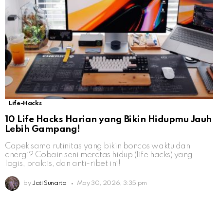
Life-Hacks
10 Life Hacks Harian yang Bikin Hidupmu Jauh
Lebih Gampang!
Capek sama rutinitas yang bikin boncos waktu dan
energi? Cobain seni meretas hidup (life hacks) yang
logis, praktis, dan anti-ribet ini!
by
Jati Sunarto
May 30, 2026, 3:35 pm