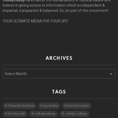
CakapCakap
cares about the sustainability of cultural values and
believe in giving access to information which is independent &
impartial, transparent & balanced. So, be part of the movement!
YOUR ULTIMATE MEDIA FOR YOUR LIFE!
ARCHIVES
Archives
TAGS
Amerika Serikat
australia
berat badan
berita unik
cakapcakap
cakap cakap