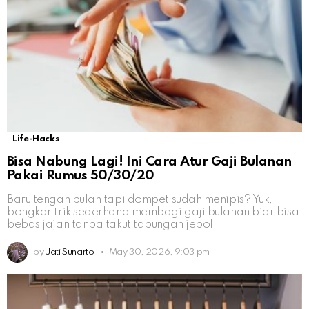
Life-Hacks
Bisa Nabung Lagi! Ini Cara Atur Gaji Bulanan
Pakai Rumus 50/30/20
Baru tengah bulan tapi dompet sudah menipis? Yuk,
bongkar trik sederhana membagi gaji bulanan biar bisa
bebas jajan tanpa takut tabungan jebol
by
Jati Sunarto
May 30, 2026, 9:03 pm