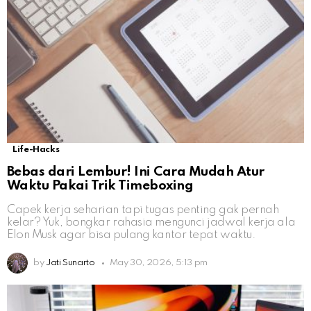
Life-Hacks
Bebas dari Lembur! Ini Cara Mudah Atur
Waktu Pakai Trik Timeboxing
Capek kerja seharian tapi tugas penting gak pernah
kelar? Yuk, bongkar rahasia mengunci jadwal kerja ala
Elon Musk agar bisa pulang kantor tepat waktu.
by
Jati Sunarto
May 30, 2026, 5:13 pm