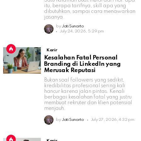
Satu halaman buat mulai dari nol: apa
itu, berapa tarifnya, skill apa yang
dibutuhkan, sampai cara menawarkan
jasanya.
by
Jati Sunarto
July 24, 2026, 5:29 pm
Karir
Kesalahan Fatal Personal
Branding di LinkedIn yang
Merusak Reputasi
Bukan soal followers yang sedikit,
kredibilitas profesional sering kali
hancur karena jalan pintas. Kenali
berbagai kesalahan fatal yang justru
membuat rekruter dan klien potensial
menjauh.
by
Jati Sunarto
July 27, 2026, 4:32 pm
Karir