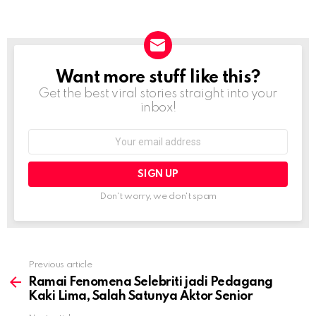
Want more stuff like this?
NEWSLETTER
Get the best viral stories straight into your
inbox!
Email
address:
Don't worry, we don't spam
Previous article
See
more
Ramai Fenomena Selebriti jadi Pedagang
Kaki Lima, Salah Satunya Aktor Senior