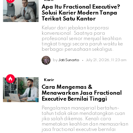
Apa Itu Fractional Executive?
Solusi Karier Modern Tanpa
Terikat Satu Kantor
Keluar dari jebakan korporasi
konvensional. Saatnya para
profesional senior menjual keahlian
tingkat tinggi secara paruh waktu ke
berbagai perusahaan sekaligus.
by
Jati Sunarto
July 21, 2026, 11:23 am
Karir
Cara Mengemas &
Menawarkan Jasa Fractional
Executive Bernilai Tinggi
Pengalaman manajerial bertahun-
tahun tidak akan mendatangkan cuan
jika salah dikemas. Kenali cara
memetakan keahlian dan memasarkan
jasa fractional executive bernilai