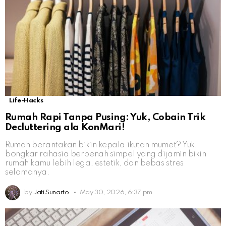
Life-Hacks
Rumah Rapi Tanpa Pusing: Yuk, Cobain Trik
Decluttering ala KonMari!
Rumah berantakan bikin kepala ikutan mumet? Yuk,
bongkar rahasia berbenah simpel yang dijamin bikin
rumah kamu lebih lega, estetik, dan bebas stres
selamanya.
by
Jati Sunarto
May 30, 2026, 6:37 pm