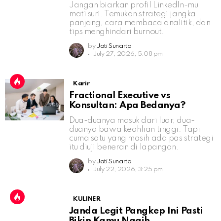
Jangan biarkan profil LinkedIn-mu
mati suri. Temukan strategi jangka
panjang, cara membaca analitik, dan
tips menghindari burnout.
by
Jati Sunarto
July 27, 2026, 5:08 pm
Karir
Fractional Executive vs
Konsultan: Apa Bedanya?
Dua-duanya masuk dari luar, dua-
duanya bawa keahlian tinggi. Tapi
cuma satu yang masih ada pas strategi
itu diuji beneran di lapangan.
by
Jati Sunarto
July 22, 2026, 3:25 pm
KULINER
Janda Legit Pangkep Ini Pasti
Bikin Kamu Nagih