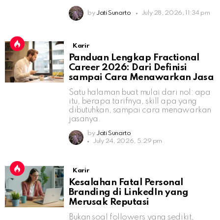
by
Jati Sunarto
July 28, 2026, 11:34 pm
Karir
Panduan Lengkap Fractional
Career 2026: Dari Definisi
sampai Cara Menawarkan Jasa
Satu halaman buat mulai dari nol: apa
itu, berapa tarifnya, skill apa yang
dibutuhkan, sampai cara menawarkan
jasanya.
by
Jati Sunarto
July 24, 2026, 5:29 pm
Karir
Kesalahan Fatal Personal
Branding di LinkedIn yang
Merusak Reputasi
Bukan soal followers yang sedikit,