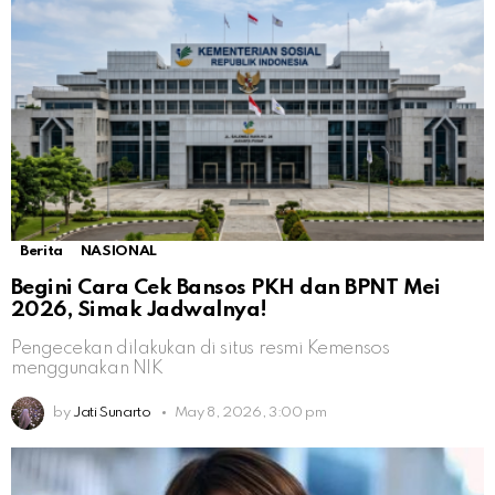
Berita
NASIONAL
Begini Cara Cek Bansos PKH dan BPNT Mei
2026, Simak Jadwalnya!
Pengecekan dilakukan di situs resmi Kemensos
menggunakan NIK
by
Jati Sunarto
May 8, 2026, 3:00 pm