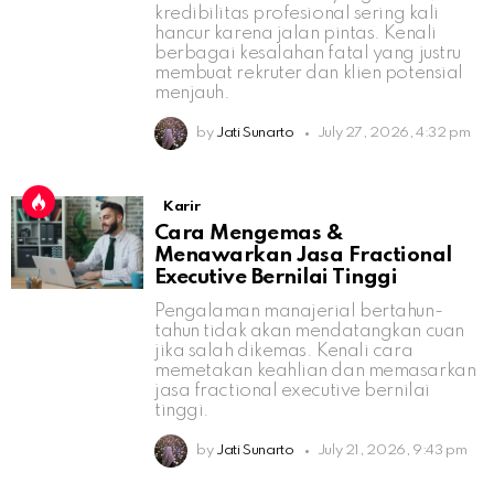
kredibilitas profesional sering kali
hancur karena jalan pintas. Kenali
berbagai kesalahan fatal yang justru
membuat rekruter dan klien potensial
menjauh.
by
Jati Sunarto
July 27, 2026, 4:32 pm
Karir
Cara Mengemas &
Menawarkan Jasa Fractional
Executive Bernilai Tinggi
Pengalaman manajerial bertahun-
tahun tidak akan mendatangkan cuan
jika salah dikemas. Kenali cara
memetakan keahlian dan memasarkan
jasa fractional executive bernilai
tinggi.
by
Jati Sunarto
July 21, 2026, 9:43 pm