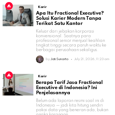
Karir
Apa Itu Fractional Executive?
Solusi Karier Modern Tanpa
Terikat Satu Kantor
Keluar dari jebakan korporasi
konvensional. Saatnya para
profesional senior menjual keahlian
tingkat tinggi secara paruh waktu ke
berbagai perusahaan sekaligus.
by
Jati Sunarto
July 21, 2026, 11:23 am
Karir
Berapa Tarif Jasa Fractional
Executive di Indonesia? Ini
Penjelasannya
Belum ada laporan resmi soal ini di
Indonesia — jadi kita hitung sendiri
pakai data yang beneran ada, bukan
angka karangan.