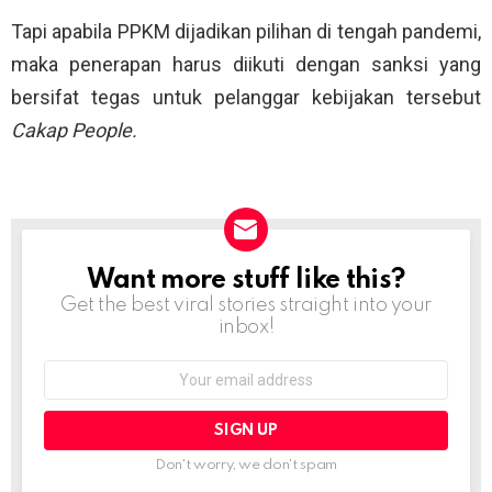
Tapi apabila PPKM dijadikan pilihan di tengah pandemi,
maka penerapan harus diikuti dengan sanksi yang
bersifat tegas untuk pelanggar kebijakan tersebut
Cakap People.
Want more stuff like this?
NEWSLETTER
Get the best viral stories straight into your
inbox!
Email
address:
Don't worry, we don't spam