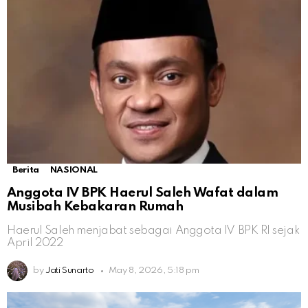
Berita
NASIONAL
Anggota IV BPK Haerul Saleh Wafat dalam
Musibah Kebakaran Rumah
Haerul Saleh menjabat sebagai Anggota IV BPK RI sejak
April 2022
by
Jati Sunarto
May 8, 2026, 5:18 pm