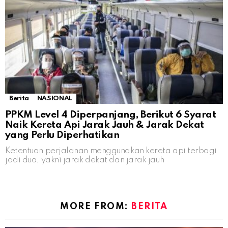
Berita
NASIONAL
PPKM Level 4 Diperpanjang, Berikut 6 Syarat
Naik Kereta Api Jarak Jauh & Jarak Dekat
yang Perlu Diperhatikan
Ketentuan perjalanan menggunakan kereta api terbagi
jadi dua, yakni jarak dekat dan jarak jauh
MORE FROM:
BERITA