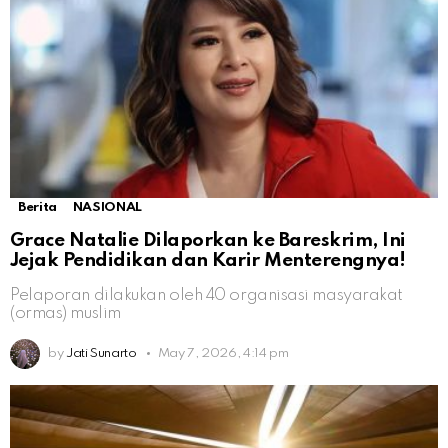
Berita
NASIONAL
Grace Natalie Dilaporkan ke Bareskrim, Ini
Jejak Pendidikan dan Karir Menterengnya!
Pelaporan dilakukan oleh 40 organisasi masyarakat
(ormas) muslim
by
Jati Sunarto
May 7, 2026, 4:14 pm