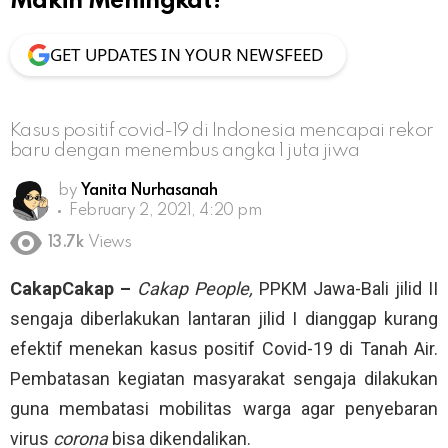
Makin Meningkat?
GET UPDATES IN YOUR NEWSFEED
Kasus positif covid-19 di Indonesia mencapai rekor
baru dengan menembus angka 1 juta jiwa
by
Yanita Nurhasanah
February 2, 2021, 4:20 pm
13.7k
Views
CakapCakap –
Cakap People,
PPKM Jawa-Bali jilid II
sengaja diberlakukan lantaran jilid I dianggap kurang
efektif menekan kasus positif Covid-19 di Tanah Air.
Pembatasan kegiatan masyarakat sengaja dilakukan
guna membatasi mobilitas warga agar penyebaran
virus
corona
bisa dikendalikan.