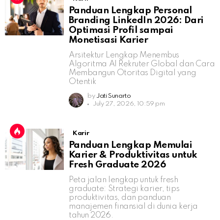
Panduan Lengkap Personal
Branding LinkedIn 2026: Dari
Optimasi Profil sampai
Monetisasi Karier
Arsitektur Lengkap Menembus
Algoritma AI Rekruter Global dan Cara
Membangun Otoritas Digital yang
Otentik
by
Jati Sunarto
July 27, 2026, 10:59 pm
Karir
Panduan Lengkap Memulai
Karier & Produktivitas untuk
Fresh Graduate 2026
Peta jalan lengkap untuk fresh
graduate: Strategi karier, tips
produktivitas, dan panduan
manajemen finansial di dunia kerja
tahun 2026.