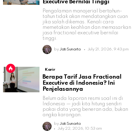
Executive Bernilai Tinggi
Pengalaman manajerial bertahun-
tahun tidak akan mendatangkan cuan
jika salah dikemas. Kenali cara
memetakan keahlian dan memasarkan
jasa fractional executive bernilai
tinggi.
by
Jati Sunarto
July 21, 2026, 9:43 pm
Karir
Berapa Tarif Jasa Fractional
Executive di Indonesia? Ini
Penjelasannya
Belum ada laporan resmi soal ini di
Indonesia — jadi kita hitung sendiri
pakai data yang beneran ada, bukan
angka karangan.
by
Jati Sunarto
July 22, 2026, 10:53 am