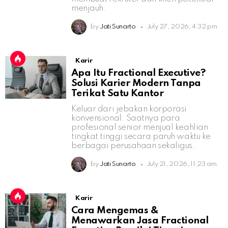
menjauh.
by
Jati Sunarto
July 27, 2026, 4:32 pm
Karir
Apa Itu Fractional Executive?
Solusi Karier Modern Tanpa
Terikat Satu Kantor
Keluar dari jebakan korporasi
konvensional. Saatnya para
profesional senior menjual keahlian
tingkat tinggi secara paruh waktu ke
berbagai perusahaan sekaligus.
by
Jati Sunarto
July 21, 2026, 11:23 am
Karir
Cara Mengemas &
Menawarkan Jasa Fractional