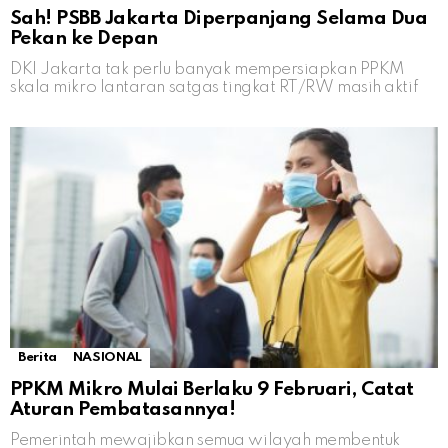
Sah! PSBB Jakarta Diperpanjang Selama Dua
Pekan ke Depan
DKI Jakarta tak perlu banyak mempersiapkan PPKM
skala mikro lantaran satgas tingkat RT/RW masih aktif
Berita
NASIONAL
PPKM Mikro Mulai Berlaku 9 Februari, Catat
Aturan Pembatasannya!
Pemerintah mewajibkan semua wilayah membentuk