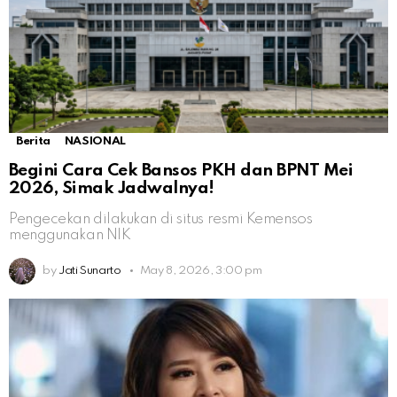
Berita
NASIONAL
Begini Cara Cek Bansos PKH dan BPNT Mei
2026, Simak Jadwalnya!
Pengecekan dilakukan di situs resmi Kemensos
menggunakan NIK
by
Jati Sunarto
May 8, 2026, 3:00 pm