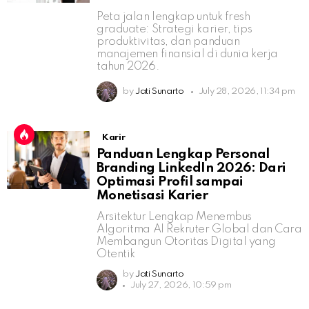
Peta jalan lengkap untuk fresh
graduate: Strategi karier, tips
produktivitas, dan panduan
manajemen finansial di dunia kerja
tahun 2026.
by
Jati Sunarto
July 28, 2026, 11:34 pm
Karir
Panduan Lengkap Personal
Branding LinkedIn 2026: Dari
Optimasi Profil sampai
Monetisasi Karier
Arsitektur Lengkap Menembus
Algoritma AI Rekruter Global dan Cara
Membangun Otoritas Digital yang
Otentik
by
Jati Sunarto
July 27, 2026, 10:59 pm