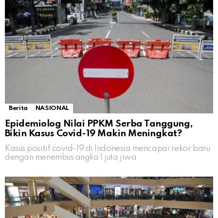
Berita
NASIONAL
Epidemiolog Nilai PPKM Serba Tanggung,
Bikin Kasus Covid-19 Makin Meningkat?
Kasus positif covid-19 di Indonesia mencapai rekor baru
dengan menembus angka 1 juta jiwa