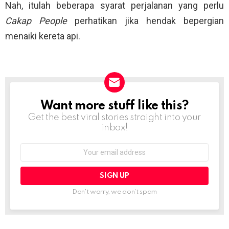
Nah, itulah beberapa syarat perjalanan yang perlu
Cakap People
perhatikan jika hendak bepergian
menaiki kereta api.
Want more stuff like this?
NEWSLETTER
Get the best viral stories straight into your
inbox!
Email
address:
Don't worry, we don't spam