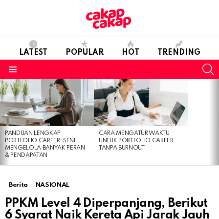
LATEST
POPULAR
HOT
TRENDING
S
Menu
LATEST
STORIES
PANDUAN LENGKAP
CARA MENGATUR WAKTU
PORTFOLIO CAREER: SENI
UNTUK PORTFOLIO CAREER
MENGELOLA BANYAK PERAN
TANPA BURNOUT
& PENDAPATAN
Berita
NASIONAL
PPKM Level 4 Diperpanjang, Berikut
6 Syarat Naik Kereta Api Jarak Jauh