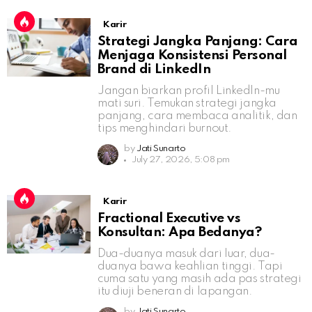
Karir
Strategi Jangka Panjang: Cara
Menjaga Konsistensi Personal
Brand di LinkedIn
Jangan biarkan profil LinkedIn-mu
mati suri. Temukan strategi jangka
panjang, cara membaca analitik, dan
tips menghindari burnout.
by
Jati Sunarto
July 27, 2026, 5:08 pm
Karir
Fractional Executive vs
Konsultan: Apa Bedanya?
Dua-duanya masuk dari luar, dua-
duanya bawa keahlian tinggi. Tapi
cuma satu yang masih ada pas strategi
itu diuji beneran di lapangan.
by
Jati Sunarto