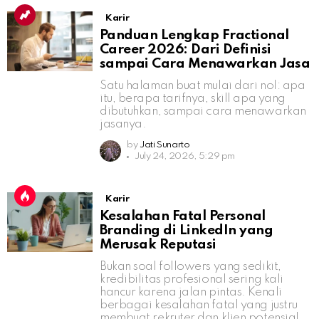
Karir
Panduan Lengkap Fractional
Career 2026: Dari Definisi
sampai Cara Menawarkan Jasa
Satu halaman buat mulai dari nol: apa
itu, berapa tarifnya, skill apa yang
dibutuhkan, sampai cara menawarkan
jasanya.
by
Jati Sunarto
July 24, 2026, 5:29 pm
Karir
Kesalahan Fatal Personal
Branding di LinkedIn yang
Merusak Reputasi
Bukan soal followers yang sedikit,
kredibilitas profesional sering kali
hancur karena jalan pintas. Kenali
berbagai kesalahan fatal yang justru
membuat rekruter dan klien potensial