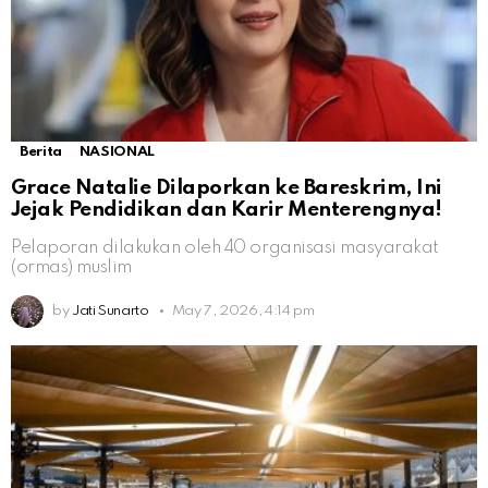
Berita
NASIONAL
Grace Natalie Dilaporkan ke Bareskrim, Ini
Jejak Pendidikan dan Karir Menterengnya!
Pelaporan dilakukan oleh 40 organisasi masyarakat
(ormas) muslim
by
Jati Sunarto
May 7, 2026, 4:14 pm