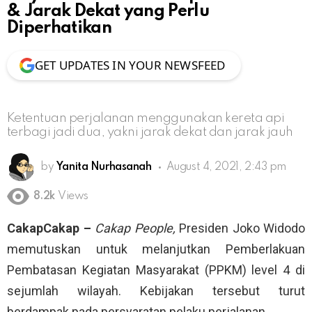
& Jarak Dekat yang Perlu
Diperhatikan
GET UPDATES IN YOUR NEWSFEED
Ketentuan perjalanan menggunakan kereta api
terbagi jadi dua, yakni jarak dekat dan jarak jauh
by
Yanita Nurhasanah
August 4, 2021, 2:43 pm
8.2k
Views
CakapCakap –
Cakap People,
Presiden Joko Widodo
memutuskan untuk melanjutkan Pemberlakuan
Pembatasan Kegiatan Masyarakat (PPKM) level 4 di
sejumlah wilayah. Kebijakan tersebut turut
berdampak pada persyaratan pelaku perjalanan.