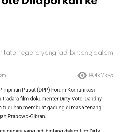
Vote Dilaporkan ke
um tata negara yang jadi bintang dalam
 pm
14.4k
Views
impinan Pusat (DPP) Forum Komunikasi
utradara film dokumenter Dirty Vote, Dandhy
an tuduhan membuat gadung di masa tenang
an Prabowo-Gibran.
ta negara yang jadi bintang dalam film Dirty