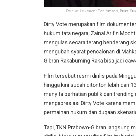
Dari kiri ke kanan: Feri Amsari, Bivitri S
Dirty Vote merupakan film dokumenter 
hukum tata negara; Zainal Arifin Mochta
mengulas secara terang benderang ske
mengubah syarat pencalonan di Mahkam
Gibran Rakabuming Raka bisa jadi caw
Film tersebut resmi dirilis pada Mingg
hingga kini sudah ditonton lebih dari 1
menyita perhatian publik dan trending 
mengapresiasi Dirty Vote karena membu
permainan hukum dan dugaan skenario 
Tapi, TKN Prabowo-Gibran langsung me