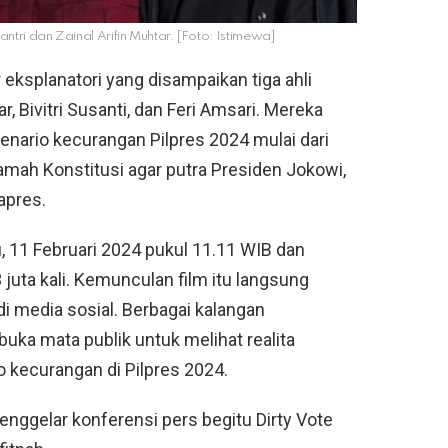
usantri dan Zainal Arifin Muhtar. [Foto: Istimewa]
eksplanatori yang disampaikan tiga ahli
r, Bivitri Susanti, dan Feri Amsari. Mereka
nario kecurangan Pilpres 2024 mulai dari
ah Konstitusi agar putra Presiden Jokowi,
apres.
u, 11 Februari 2024 pukul 11.11 WIB dan
3 juta kali. Kemunculan film itu langsung
di media sosial. Berbagai kalangan
ka mata publik untuk melihat realita
kecurangan di Pilpres 2024.
nggelar konferensi pers begitu Dirty Vote