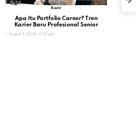
Pemi
Karir
Apa Itu Portfolio Career? Tren
Karier Baru Profesional Senior
August 3, 2026, 11:37 pm