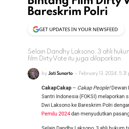
Bintang Film Dirty 
Bareskrim Polri
GET UPDATES IN YOUR NEWSFEED
Selain Dandhy Laksono, 3 ahli huk
film Dirty Vote itu juga dilaporkan.
by
Jati Sunarto
February 13, 2024, 5:31
CakapCakap
–
Cakap People!
Dewan P
Santri Indonesia (FOKSI) melaporkan s
Dwi Laksono ke Bareskrim Polri deng
Pemilu 2024
dan menyudutkan pasang
Selain Dandhy Laksono, 3 ahli hukum ta