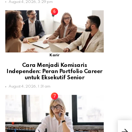
August 4, 2026, 3:29 pm
Karir
Cara Menjadi Komisaris
Independen: Peran Portfolio Career
untuk Eksekutif Senior
August 4, 2026, 1:31 am
Pre
Peg