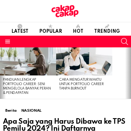
LATEST
POPULAR
HOT
TRENDING
S
Menu
LATEST
STORIES
PANDUAN LENGKAP
CARA MENGATUR WAKTU
PORTFOLIO CAREER: SENI
UNTUK PORTFOLIO CAREER
MENGELOLA BANYAK PERAN
TANPA BURNOUT
& PENDAPATAN
Berita
NASIONAL
Apa Saja yang Harus Dibawa ke TPS
Pemilu 2024? Ini Daftarnya