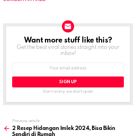
Want more stuff like this?
NEWSLETTER
Get the best viral stories straight into your
inbox!
Email
address:
Don't worry, we don't spam
Previous article
See
more
2 Resep Hidangan Imlek 2024, Bisa Bikin
Sendiri di Rumah