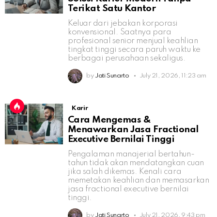
Terikat Satu Kantor
Keluar dari jebakan korporasi
konvensional. Saatnya para
profesional senior menjual keahlian
tingkat tinggi secara paruh waktu ke
berbagai perusahaan sekaligus.
by
Jati Sunarto
July 21, 2026, 11:23 am
Karir
Cara Mengemas &
Menawarkan Jasa Fractional
Executive Bernilai Tinggi
Pengalaman manajerial bertahun-
tahun tidak akan mendatangkan cuan
jika salah dikemas. Kenali cara
memetakan keahlian dan memasarkan
jasa fractional executive bernilai
tinggi.
by
Jati Sunarto
July 21, 2026, 9:43 pm