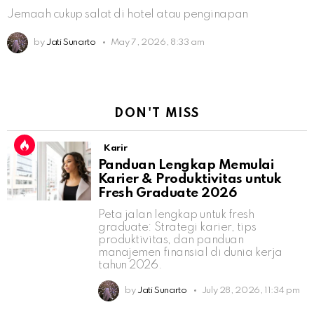
Jemaah cukup salat di hotel atau penginapan
by
Jati Sunarto
May 7, 2026, 8:33 am
DON'T MISS
Karir
Panduan Lengkap Memulai
Karier & Produktivitas untuk
Fresh Graduate 2026
Peta jalan lengkap untuk fresh
graduate: Strategi karier, tips
produktivitas, dan panduan
manajemen finansial di dunia kerja
tahun 2026.
by
Jati Sunarto
July 28, 2026, 11:34 pm