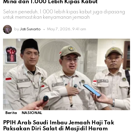
Mina dan 1.000 Lebih Kipas Kabut
Selain peneduh, 1.000 lebih kipas kabut juga dipasang
untuk memastikan kenyamanan jemaah
by
Jati Sunarto
May 7, 2026, 9:41 am
Berita
NASIONAL
PPIH Arab Saudi Imbau Jemaah Haji Tak
Paksakan Diri Salat di Masjidil Haram