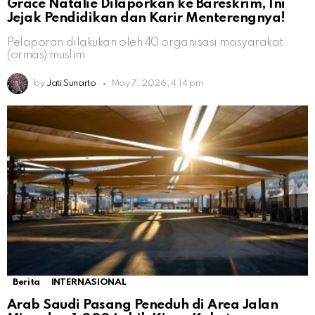
Grace Natalie Dilaporkan ke Bareskrim, Ini
Jejak Pendidikan dan Karir Menterengnya!
Pelaporan dilakukan oleh 40 organisasi masyarakat
(ormas) muslim
by
Jati Sunarto
May 7, 2026, 4:14 pm
Berita
INTERNASIONAL
Arab Saudi Pasang Peneduh di Area Jalan