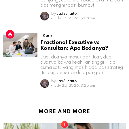
panjang, cara membaca analitik, dan
tips menghindari burnout.
by
Jati Sunarto
July 27, 2026, 5:08 pm
Karir
Fractional Executive vs
Konsultan: Apa Bedanya?
Dua-duanya masuk dari luar, dua-
duanya bawa keahlian tinggi. Tapi
cuma satu yang masih ada pas strategi
itu diuji beneran di lapangan.
by
Jati Sunarto
July 22, 2026, 3:25 pm
MORE AND MORE