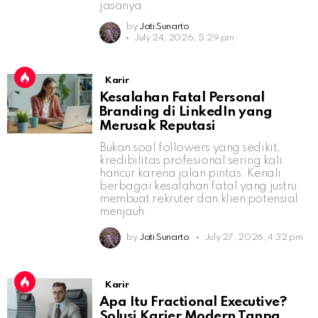
jasanya.
by
Jati Sunarto
July 24, 2026, 5:29 pm
Karir
Kesalahan Fatal Personal
Branding di LinkedIn yang
Merusak Reputasi
Bukan soal followers yang sedikit,
kredibilitas profesional sering kali
hancur karena jalan pintas. Kenali
berbagai kesalahan fatal yang justru
membuat rekruter dan klien potensial
menjauh.
by
Jati Sunarto
July 27, 2026, 4:32 pm
Karir
Apa Itu Fractional Executive?
Solusi Karier Modern Tanpa