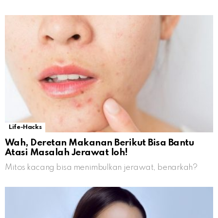
Life-Hacks
Wah, Deretan Makanan Berikut Bisa Bantu
Atasi Masalah Jerawat loh!
Mitos kacang bisa menimbulkan jerawat, benarkah?