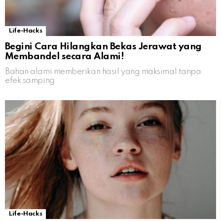
Life-Hacks
Begini Cara Hilangkan Bekas Jerawat yang
Membandel secara Alami!
Bahan alami memberikan hasil yang maksimal tanpa
efek samping
Life-Hacks