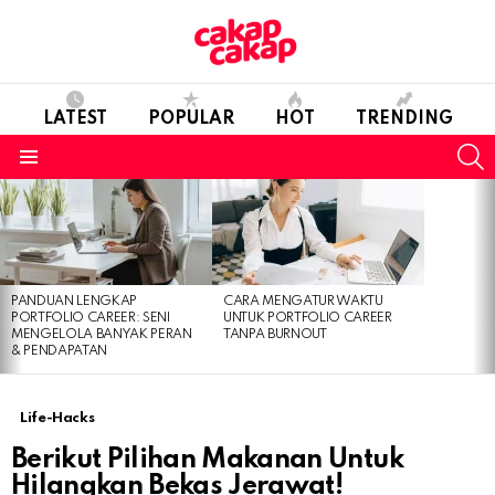
LATEST
POPULAR
HOT
TRENDING
S
Menu
LATEST
STORIES
PANDUAN LENGKAP
CARA MENGATUR WAKTU
PORTFOLIO CAREER: SENI
UNTUK PORTFOLIO CAREER
MENGELOLA BANYAK PERAN
TANPA BURNOUT
& PENDAPATAN
Life-Hacks
Berikut Pilihan Makanan Untuk
Hilangkan Bekas Jerawat!