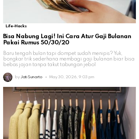
Life-Hacks
Bisa Nabung Lagi! Ini Cara Atur Gaji Bulanan
Pakai Rumus 50/30/20
Baru tengah bulan tapi dompet sudah menipis? Yuk,
bongkar trik sederhana membagi gaji bulanan biar bisa
bebas jajan tanpa takut tabungan jebol
by
Jati Sunarto
May 30, 2026, 9:03 pm