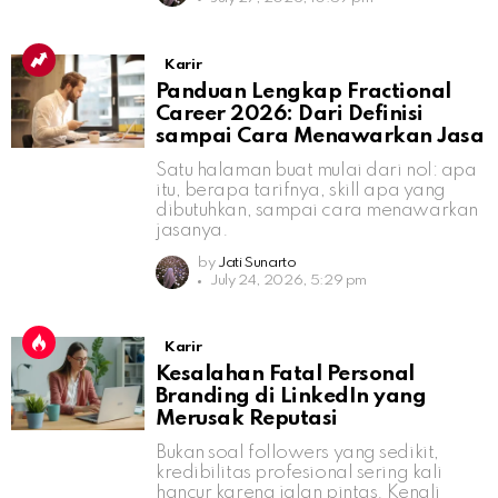
Karir
Panduan Lengkap Fractional
Career 2026: Dari Definisi
sampai Cara Menawarkan Jasa
Satu halaman buat mulai dari nol: apa
itu, berapa tarifnya, skill apa yang
dibutuhkan, sampai cara menawarkan
jasanya.
by
Jati Sunarto
July 24, 2026, 5:29 pm
Karir
Kesalahan Fatal Personal
Branding di LinkedIn yang
Merusak Reputasi
Bukan soal followers yang sedikit,
kredibilitas profesional sering kali
hancur karena jalan pintas. Kenali