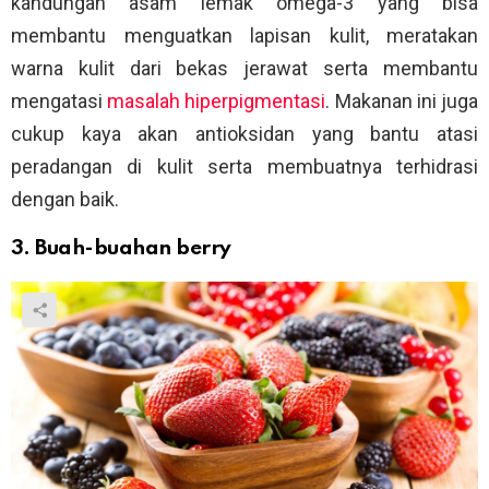
kandungan asam lemak omega-3 yang bisa
membantu menguatkan lapisan kulit, meratakan
warna kulit dari bekas jerawat serta membantu
mengatasi
masalah hiperpigmentasi
. Makanan ini juga
cukup kaya akan antioksidan yang bantu atasi
peradangan di kulit serta membuatnya terhidrasi
dengan baik.
3. Buah-buahan berry