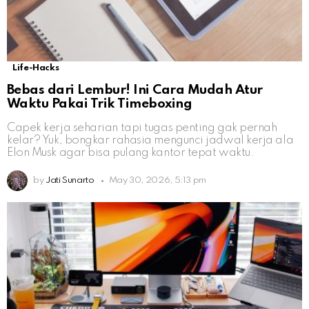
Life-Hacks
Bebas dari Lembur! Ini Cara Mudah Atur
Waktu Pakai Trik Timeboxing
Capek kerja seharian tapi tugas penting gak pernah
kelar? Yuk, bongkar rahasia mengunci jadwal kerja ala
Elon Musk agar bisa pulang kantor tepat waktu.
by
Jati Sunarto
May 30, 2026, 5:13 pm