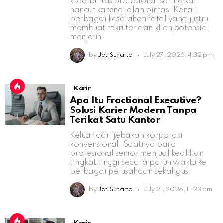
kredibilitas profesional sering kali
hancur karena jalan pintas. Kenali
berbagai kesalahan fatal yang justru
membuat rekruter dan klien potensial
menjauh.
by
Jati Sunarto
July 27, 2026, 4:32 pm
Karir
Apa Itu Fractional Executive?
Solusi Karier Modern Tanpa
Terikat Satu Kantor
Keluar dari jebakan korporasi
konvensional. Saatnya para
profesional senior menjual keahlian
tingkat tinggi secara paruh waktu ke
berbagai perusahaan sekaligus.
by
Jati Sunarto
July 21, 2026, 11:23 am
Karir