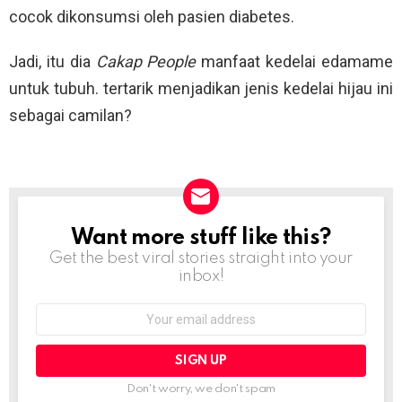
cocok dikonsumsi oleh pasien diabetes.
Jadi, itu dia
Cakap People
manfaat kedelai edamame
untuk tubuh. tertarik menjadikan jenis kedelai hijau ini
sebagai camilan?
Want more stuff like this?
NEWSLETTER
Get the best viral stories straight into your
inbox!
Email
address:
Don't worry, we don't spam