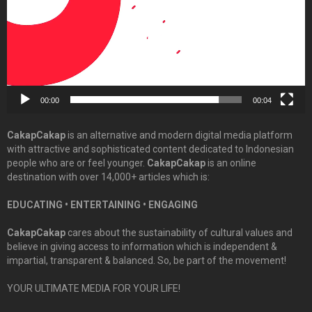
00:00
00:04
CakapCakap
is an alternative and modern digital media platform
with attractive and sophisticated content dedicated to Indonesian
people who are or feel younger.
CakapCakap
is an online
destination with over 14,000+ articles which is:
EDUCATING • ENTERTAINING • ENGAGING
CakapCakap
cares about the sustainability of cultural values and
believe in giving access to information which is independent &
impartial, transparent & balanced. So, be part of the movement!
YOUR ULTIMATE MEDIA FOR YOUR LIFE!