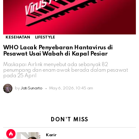
KESEHATAN
LIFESTYLE
WHO Lacak Penyebaran Hantavirus di
Pesawat Usai Wabah di Kapal Pesiar
Maskapai Airlink menyebut ada sebanyak 82
penumpang dan enam awak berada dalam pesawat
pada 25 April
by
Jati Sunarto
May 6, 2026, 10:45 am
DON'T MISS
Karir