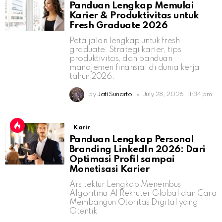
Panduan Lengkap Memulai
Karier & Produktivitas untuk
Fresh Graduate 2026
Peta jalan lengkap untuk fresh
graduate: Strategi karier, tips
produktivitas, dan panduan
manajemen finansial di dunia kerja
tahun 2026.
by
Jati Sunarto
July 28, 2026, 11:34 pm
Karir
Panduan Lengkap Personal
Branding LinkedIn 2026: Dari
Optimasi Profil sampai
Monetisasi Karier
Arsitektur Lengkap Menembus
Algoritma AI Rekruter Global dan Cara
Membangun Otoritas Digital yang
Otentik