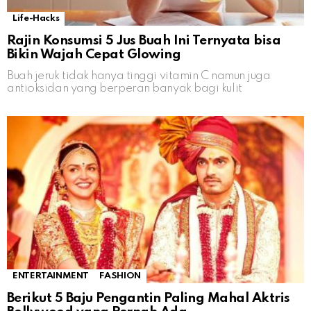
Life-Hacks
Rajin Konsumsi 5 Jus Buah Ini Ternyata bisa
Bikin Wajah Cepat Glowing
Buah jeruk tidak hanya tinggi vitamin C namun juga
antioksidan yang berperan banyak bagi kulit
ENTERTAINMENT
FASHION
Berikut 5 Baju Pengantin Paling Mahal Aktris