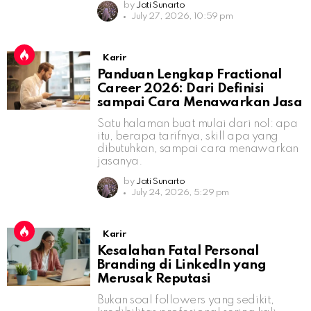
by
Jati Sunarto
July 27, 2026, 10:59 pm
Karir
Panduan Lengkap Fractional
Career 2026: Dari Definisi
sampai Cara Menawarkan Jasa
Satu halaman buat mulai dari nol: apa
itu, berapa tarifnya, skill apa yang
dibutuhkan, sampai cara menawarkan
jasanya.
by
Jati Sunarto
July 24, 2026, 5:29 pm
Karir
Kesalahan Fatal Personal
Branding di LinkedIn yang
Merusak Reputasi
Bukan soal followers yang sedikit,