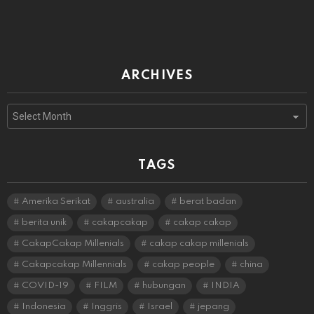
ARCHIVES
Archives
TAGS
Amerika Serikat
australia
berat badan
berita unik
cakapcakap
cakap cakap
CakapCakap Millenials
cakap cakap millenials
Cakapcakap Millennials
cakap people
china
COVID-19
FILM
hubungan
INDIA
Indonesia
Inggris
Israel
jepang