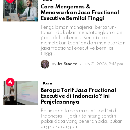
Cara Mengemas &
Menawarkan Jasa Fractional
Executive Bernilai Tinggi
Pengalaman manajerial bertahun-
tahun tidak akan mendatangkan cuan
jika salah dikemas. Kenali cara
memetakan keahlian dan memasarkan
jasa fractional executive bernilai
tinggi.
by
Jati Sunarto
July 21, 2026, 9:43 pm
Karir
Berapa Tarif Jasa Fractional
Executive di Indonesia? Ini
Penjelasannya
Belum ada laporan resmi soal ini di
Indonesia — jadi kita hitung sendiri
pakai data yang beneran ada, bukan
angka karangan.