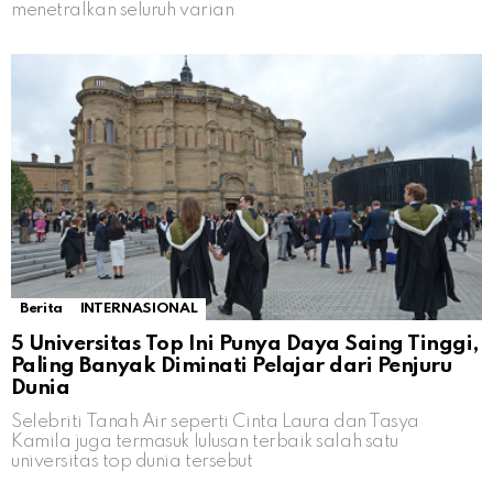
menetralkan seluruh varian
Berita
INTERNASIONAL
5 Universitas Top Ini Punya Daya Saing Tinggi,
Paling Banyak Diminati Pelajar dari Penjuru
Dunia
Selebriti Tanah Air seperti Cinta Laura dan Tasya
Kamila juga termasuk lulusan terbaik salah satu
universitas top dunia tersebut