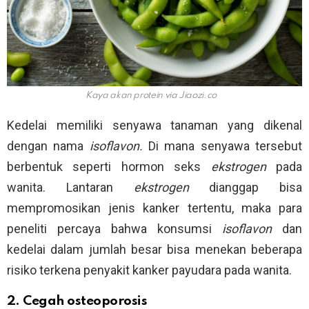
Kaya akan protein via
Jiaozi.co
Kedelai memiliki senyawa tanaman yang dikenal
dengan nama
isoflavon.
Di mana senyawa tersebut
berbentuk seperti hormon seks
ekstrogen
pada
wanita. Lantaran
ekstrogen
dianggap bisa
mempromosikan jenis kanker tertentu, maka para
peneliti percaya bahwa konsumsi
isoflavon
dan
kedelai dalam jumlah besar bisa menekan beberapa
risiko terkena penyakit kanker payudara pada wanita.
2. Cegah osteoporosis