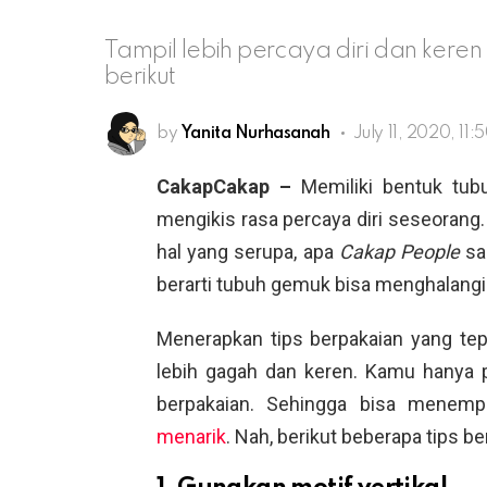
Tampil lebih percaya diri dan kere
berikut
by
Yanita Nurhasanah
July 11, 2020, 11
CakapCakap –
Memiliki bentuk tu
mengikis rasa percaya diri seseorang
hal yang serupa, apa
Cakap People
sa
berarti tubuh gemuk bisa menghalangi 
Menerapkan tips berpakaian yang te
lebih gagah dan keren. Kamu hanya 
berpakaian. Sehingga bisa menem
menarik
. Nah, berikut beberapa tips b