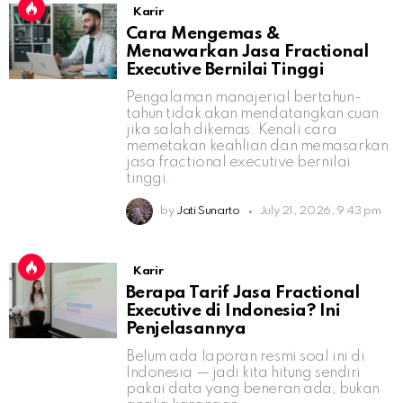
Karir
Cara Mengemas &
Menawarkan Jasa Fractional
Executive Bernilai Tinggi
Pengalaman manajerial bertahun-
tahun tidak akan mendatangkan cuan
jika salah dikemas. Kenali cara
memetakan keahlian dan memasarkan
jasa fractional executive bernilai
tinggi.
by
Jati Sunarto
July 21, 2026, 9:43 pm
Karir
Berapa Tarif Jasa Fractional
Executive di Indonesia? Ini
Penjelasannya
Belum ada laporan resmi soal ini di
Indonesia — jadi kita hitung sendiri
pakai data yang beneran ada, bukan