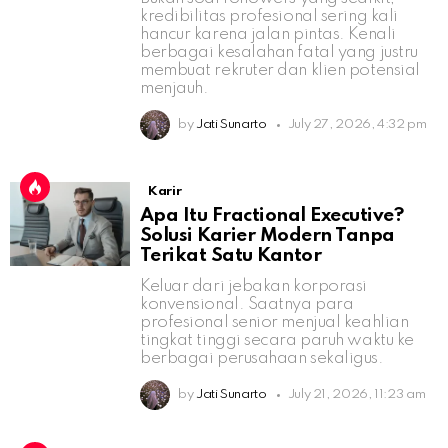
kredibilitas profesional sering kali
hancur karena jalan pintas. Kenali
berbagai kesalahan fatal yang justru
membuat rekruter dan klien potensial
menjauh.
by
Jati Sunarto
July 27, 2026, 4:32 pm
Karir
Apa Itu Fractional Executive?
Solusi Karier Modern Tanpa
Terikat Satu Kantor
Keluar dari jebakan korporasi
konvensional. Saatnya para
profesional senior menjual keahlian
tingkat tinggi secara paruh waktu ke
berbagai perusahaan sekaligus.
by
Jati Sunarto
July 21, 2026, 11:23 am