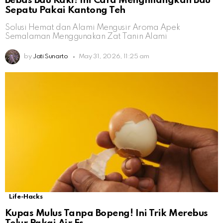
Bebas Bau Kaki! Ini Cara Menghilangkan Bau
Sepatu Pakai Kantong Teh
Solusi Hemat dan Alami Mengusir Aroma Apek
Semalaman Menggunakan Zat Tanin Alami
by
Jati Sunarto
May 31, 2026, 11:25 am
Life-Hacks
Kupas Mulus Tanpa Bopeng! Ini Trik Merebus