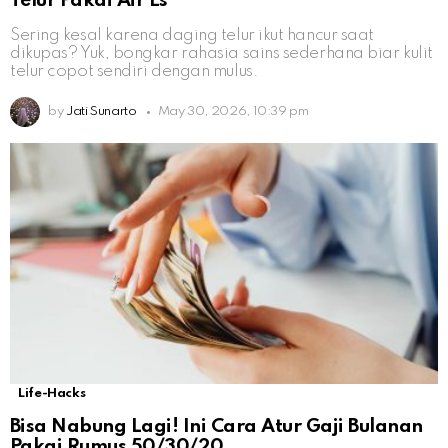
Telur Pakai Air Es
Sering kesal karena daging telur ikut hancur saat
dikupas? Yuk, bongkar rahasia sains sederhana biar kulit
telur copot sendiri dengan mulus.
by
Jati Sunarto
May 30, 2026, 10:39 pm
Life-Hacks
Bisa Nabung Lagi! Ini Cara Atur Gaji Bulanan
Pakai Rumus 50/30/20