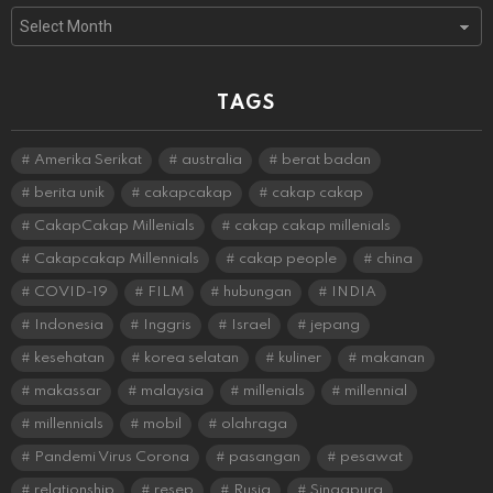
Archives
TAGS
Amerika Serikat
australia
berat badan
berita unik
cakapcakap
cakap cakap
CakapCakap Millenials
cakap cakap millenials
Cakapcakap Millennials
cakap people
china
COVID-19
FILM
hubungan
INDIA
Indonesia
Inggris
Israel
jepang
kesehatan
korea selatan
kuliner
makanan
makassar
malaysia
millenials
millennial
millennials
mobil
olahraga
Pandemi Virus Corona
pasangan
pesawat
relationship
resep
Rusia
Singapura