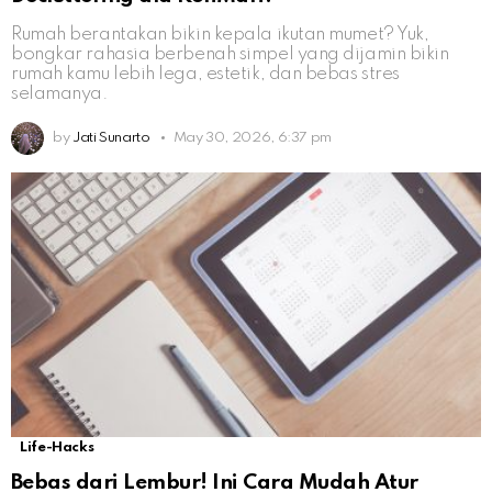
Rumah berantakan bikin kepala ikutan mumet? Yuk,
bongkar rahasia berbenah simpel yang dijamin bikin
rumah kamu lebih lega, estetik, dan bebas stres
selamanya.
by
Jati Sunarto
May 30, 2026, 6:37 pm
Life-Hacks
Bebas dari Lembur! Ini Cara Mudah Atur