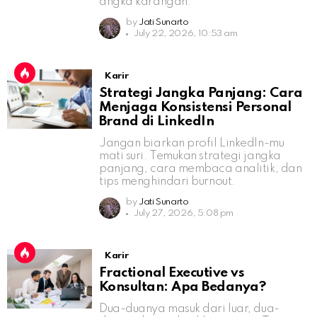
angka karangan.
by
Jati Sunarto
July 22, 2026, 10:53 am
Karir
Strategi Jangka Panjang: Cara
Menjaga Konsistensi Personal
Brand di LinkedIn
Jangan biarkan profil LinkedIn-mu
mati suri. Temukan strategi jangka
panjang, cara membaca analitik, dan
tips menghindari burnout.
by
Jati Sunarto
July 27, 2026, 5:08 pm
Karir
Fractional Executive vs
Konsultan: Apa Bedanya?
Dua-duanya masuk dari luar, dua-