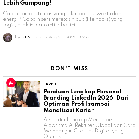
Lebih Gampang!
Capek sama rutinitas yang bikin boncos waktu dan
energi? Cobain seni meretas hidup (life hacks) yang
logis, praktis, dan anti-ribet ini!
by
Jati Sunarto
May 30, 2026, 3:35 pm
DON'T MISS
Karir
Panduan Lengkap Personal
Branding LinkedIn 2026: Dari
Optimasi Profil sampai
Monetisasi Karier
Arsitektur Lengkap Menembus
Algoritma AI Rekruter Global dan Cara
Membangun Otoritas Digital yang
Otentik