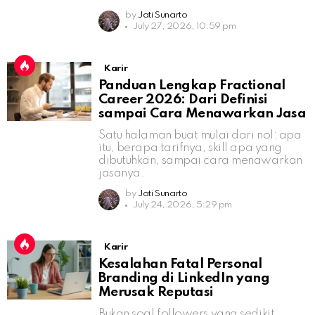
by
Jati Sunarto
July 27, 2026, 10:59 pm
Karir
Panduan Lengkap Fractional
Career 2026: Dari Definisi
sampai Cara Menawarkan Jasa
Satu halaman buat mulai dari nol: apa
itu, berapa tarifnya, skill apa yang
dibutuhkan, sampai cara menawarkan
jasanya.
by
Jati Sunarto
July 24, 2026, 5:29 pm
Karir
Kesalahan Fatal Personal
Branding di LinkedIn yang
Merusak Reputasi
Bukan soal followers yang sedikit,