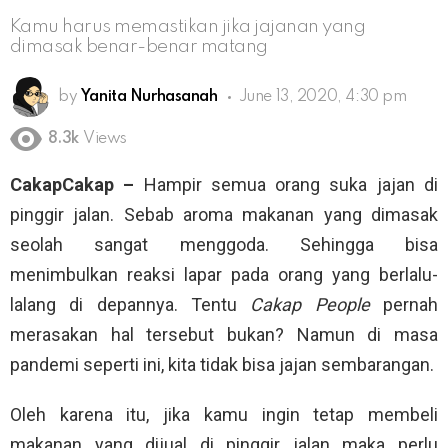
Kamu harus memastikan jika jajanan yang
dimasak benar-benar matang
by
Yanita Nurhasanah
June 13, 2020, 4:30 pm
8.3k
Views
CakapCakap –
Hampir semua orang suka jajan di
pinggir jalan. Sebab aroma makanan yang dimasak
seolah sangat menggoda. Sehingga bisa
menimbulkan reaksi lapar pada orang yang berlalu-
lalang di depannya. Tentu
Cakap People
pernah
merasakan hal tersebut bukan? Namun di masa
pandemi seperti ini, kita tidak bisa jajan sembarangan.
Oleh karena itu, jika kamu ingin tetap membeli
makanan yang dijual di pinggir jalan maka perlu