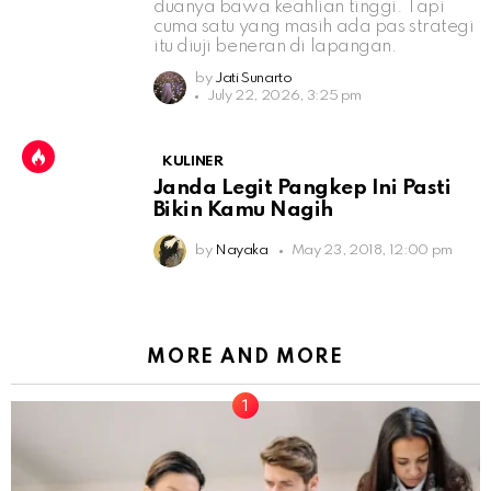
duanya bawa keahlian tinggi. Tapi
cuma satu yang masih ada pas strategi
itu diuji beneran di lapangan.
by
Jati Sunarto
July 22, 2026, 3:25 pm
KULINER
Janda Legit Pangkep Ini Pasti
Bikin Kamu Nagih
by
Nayaka
May 23, 2018, 12:00 pm
MORE AND MORE