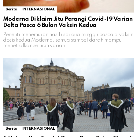
Berita
INTERNASIONAL
Moderna Diklaim Jitu Perangi Covid-19 Varian
Delta Pasca 6 Bulan Vaksin Kedua
Peneliti menemukan hasil usai dua minggu pasca divaksin
dosis kedua Moderna, semua sampel darah mampu
menetralkan seluruh varian
Berita
INTERNASIONAL