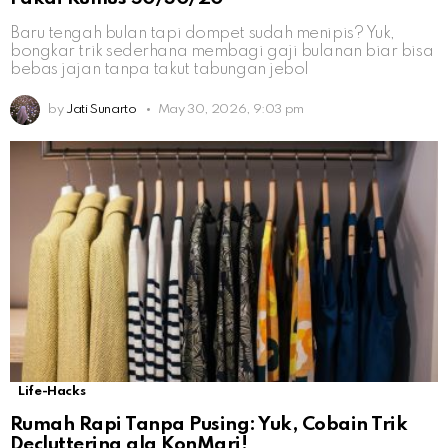
Baru tengah bulan tapi dompet sudah menipis? Yuk,
bongkar trik sederhana membagi gaji bulanan biar bisa
bebas jajan tanpa takut tabungan jebol
by
Jati Sunarto
May 30, 2026, 9:03 pm
Life-Hacks
Rumah Rapi Tanpa Pusing: Yuk, Cobain Trik
Decluttering ala KonMari!