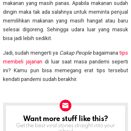
makanan yang masih panas. Apabila makanan sudah
dingin maka tak ada salahnya untuk meminta penjual
memilihkan makanan yang masih hangat atau baru
selesai digoreng. Sehingga udara luar yang masuk
bisa jadi lebih sedikit.
Jadi, sudah mengerti ya
Cakap People
bagaimana
tips
membeli jajanan
di luar saat masa pandemi seperti
ini? Kamu pun bisa memegang erat tips tersebut
kendati pandemi sudah berakhir.
Want more stuff like this?
NEWSLETTER
Get the best viral stories straight into your