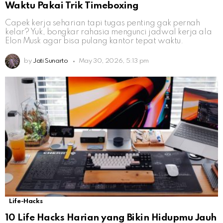
Waktu Pakai Trik Timeboxing
Capek kerja seharian tapi tugas penting gak pernah
kelar? Yuk, bongkar rahasia mengunci jadwal kerja ala
Elon Musk agar bisa pulang kantor tepat waktu.
by
Jati Sunarto
May 30, 2026, 5:13 pm
Life-Hacks
10 Life Hacks Harian yang Bikin Hidupmu Jauh