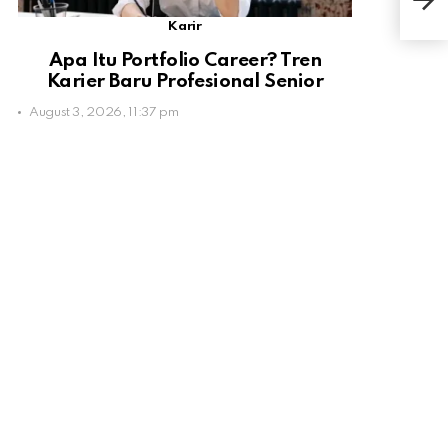
Mem
Karir
Apa Itu Portfolio Career? Tren
Karier Baru Profesional Senior
August 3, 2026, 11:37 pm