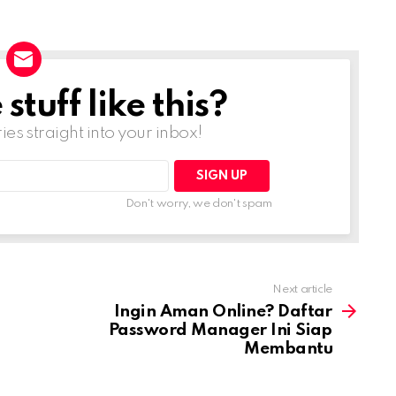
tuff like this?
ries straight into your inbox!
Don't worry, we don't spam
Next article
Ingin Aman Online? Daftar
Password Manager Ini Siap
Membantu