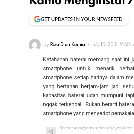
Kamu Menginstal 7 
GET UPDATES IN YOUR NEWSFEED
by
Riza Dian Kurnia
July 15, 2018, 9:50 
Ketahanan baterai memang saat ini ja
smartphone untuk menarik perhat
smartphone setiap harinya dalam men
yang bertahan berjam-jam jadi sebu
kapasitas baterai udah mumpuni tapi
nggak terkendali. Bukan berarti baterai
smartphone yang menyedot pemakaian b
Baterai smartphone boros bisa jadi kare