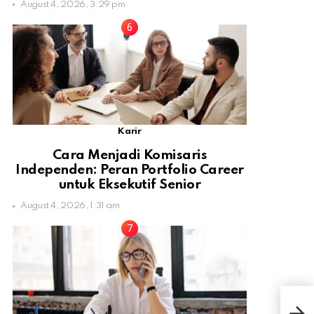
August 4, 2026, 3:29 pm
Karir
Cara Menjadi Komisaris
Independen: Peran Portfolio Career
untuk Eksekutif Senior
August 4, 2026, 1:31 am
Ing
Pas