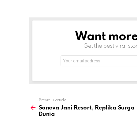
Want more s
NEWSLETTER
Get the best viral sto
Email
address:
Previous article
See
more
Soneva Jani Resort, Replika Surga
Dunia