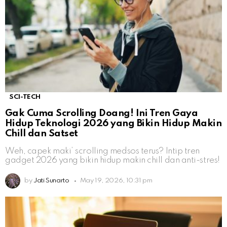
SCI-TECH
Gak Cuma Scrolling Doang! Ini Tren Gaya
Hidup Teknologi 2026 yang Bikin Hidup Makin
Chill dan Satset
Weh, capek maki’ scrolling medsos terus? Intip tren
gadget 2026 yang bikin hidup makin chill dan anti-stres!
by
Jati Sunarto
May 19, 2026, 10:31 pm