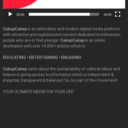
00:00
00:04
CakapCakap
is an alternative and modern digital media platform
with attractive and sophisticated content dedicated to Indonesian
people who are or feel younger.
CakapCakap
is an online
destination with over 14,000+ articles which is:
EDUCATING • ENTERTAINING • ENGAGING
CakapCakap
cares about the sustainability of cultural values and
believe in giving access to information which is independent &
impartial, transparent & balanced. So, be part of the movement!
YOUR ULTIMATE MEDIA FOR YOUR LIFE!