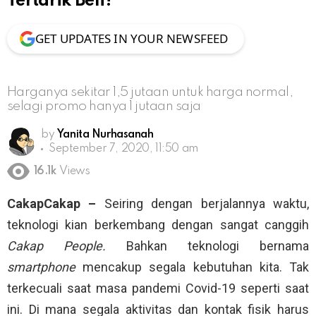
Tertarik Beli?
GET UPDATES IN YOUR NEWSFEED
Harganya sekitar 1,5 jutaan untuk harga normal,
selagi promo hanya 1 jutaan saja
by
Yanita Nurhasanah
September 7, 2020, 11:50 am
16.1k
Views
CakapCakap –
Seiring dengan berjalannya waktu,
teknologi kian berkembang dengan sangat canggih
Cakap People.
Bahkan teknologi bernama
smartphone
mencakup segala kebutuhan kita. Tak
terkecuali saat masa pandemi Covid-19 seperti saat
ini. Di mana segala aktivitas dan kontak fisik harus