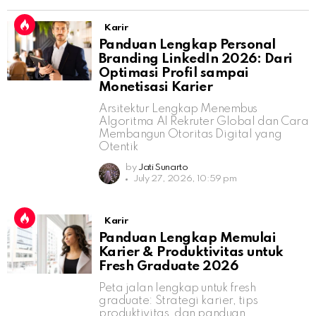
Karir
Panduan Lengkap Personal
Branding LinkedIn 2026: Dari
Optimasi Profil sampai
Monetisasi Karier
Arsitektur Lengkap Menembus
Algoritma AI Rekruter Global dan Cara
Membangun Otoritas Digital yang
Otentik
by
Jati Sunarto
July 27, 2026, 10:59 pm
Karir
Panduan Lengkap Memulai
Karier & Produktivitas untuk
Fresh Graduate 2026
Peta jalan lengkap untuk fresh
graduate: Strategi karier, tips
produktivitas, dan panduan