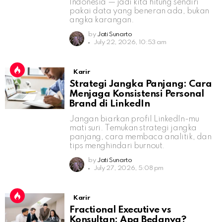
Indonesia — jadi kita hitung sendiri
pakai data yang beneran ada, bukan
angka karangan.
by
Jati Sunarto
July 22, 2026, 10:53 am
Karir
Strategi Jangka Panjang: Cara
Menjaga Konsistensi Personal
Brand di LinkedIn
Jangan biarkan profil LinkedIn-mu
mati suri. Temukan strategi jangka
panjang, cara membaca analitik, dan
tips menghindari burnout.
by
Jati Sunarto
July 27, 2026, 5:08 pm
Karir
Fractional Executive vs
Konsultan: Apa Bedanya?