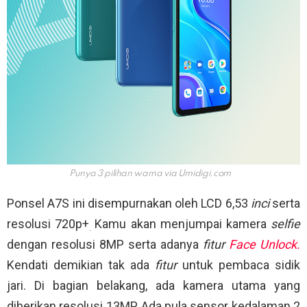
Punya 3 pilihan warna via
Umidigi.com
Ponsel A7S ini disempurnakan oleh LCD 6,53
inci
serta
resolusi 720p+
Kamu akan menjumpai kamera
selfie
.
dengan resolusi 8MP serta adanya
fitur
Face Unlock.
Kendati demikian tak ada
fitur
untuk pembaca sidik
jari. Di bagian belakang, ada kamera utama yang
diberikan resolusi 13MP. Ada pula sensor kedalaman 2