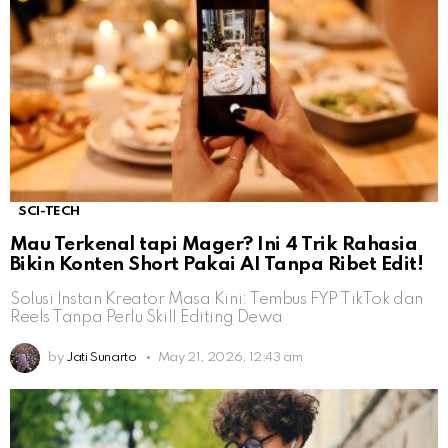
SCI-TECH
Mau Terkenal tapi Mager? Ini 4 Trik Rahasia
Bikin Konten Short Pakai AI Tanpa Ribet Edit!
Solusi Instan Kreator Masa Kini: Tembus FYP TikTok dan
Reels Tanpa Perlu Skill Editing Dewa
by
Jati Sunarto
May 21, 2026, 12:43 am