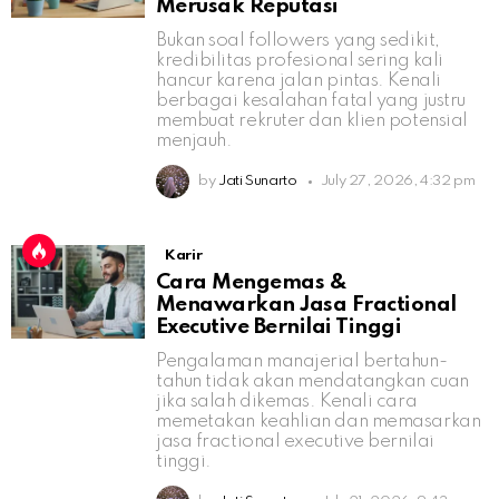
Merusak Reputasi
Bukan soal followers yang sedikit,
kredibilitas profesional sering kali
hancur karena jalan pintas. Kenali
berbagai kesalahan fatal yang justru
membuat rekruter dan klien potensial
menjauh.
by
Jati Sunarto
July 27, 2026, 4:32 pm
Karir
Cara Mengemas &
Menawarkan Jasa Fractional
Executive Bernilai Tinggi
Pengalaman manajerial bertahun-
tahun tidak akan mendatangkan cuan
jika salah dikemas. Kenali cara
memetakan keahlian dan memasarkan
jasa fractional executive bernilai
tinggi.