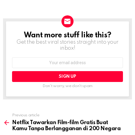
Want more stuff like this?
NEWSLETTER
Get the best viral stories straight into your
inbox!
Email
address:
Don't worry, we don't spam
Previous article
See
more
Netflix Tawarkan Film-film Gratis Buat
Kamu Tanpa Berlangganan di 200 Negara