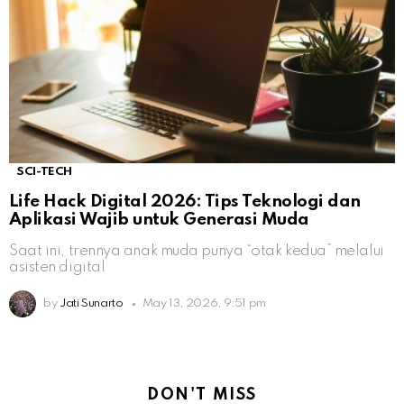
SCI-TECH
Life Hack Digital 2026: Tips Teknologi dan
Aplikasi Wajib untuk Generasi Muda
Saat ini, trennya anak muda punya “otak kedua” melalui
asisten digital
by
Jati Sunarto
May 13, 2026, 9:51 pm
DON'T MISS