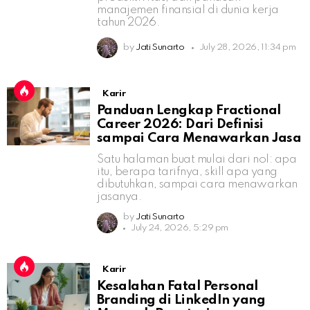
manajemen finansial di dunia kerja
tahun 2026.
by
Jati Sunarto
July 28, 2026, 11:34 pm
Karir
Panduan Lengkap Fractional
Career 2026: Dari Definisi
sampai Cara Menawarkan Jasa
Satu halaman buat mulai dari nol: apa
itu, berapa tarifnya, skill apa yang
dibutuhkan, sampai cara menawarkan
jasanya.
by
Jati Sunarto
July 24, 2026, 5:29 pm
Karir
Kesalahan Fatal Personal
Branding di LinkedIn yang