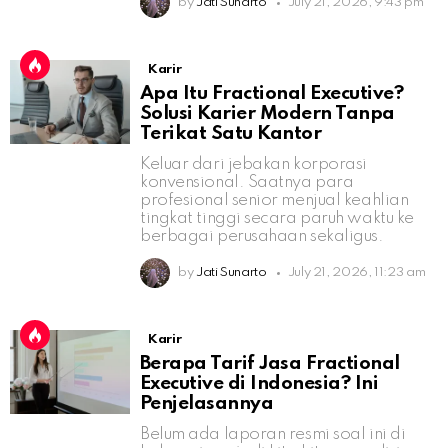
by
Jati Sunarto
July 21, 2026, 9:43 pm
Karir
Apa Itu Fractional Executive?
Solusi Karier Modern Tanpa
Terikat Satu Kantor
Keluar dari jebakan korporasi
konvensional. Saatnya para
profesional senior menjual keahlian
tingkat tinggi secara paruh waktu ke
berbagai perusahaan sekaligus.
by
Jati Sunarto
July 21, 2026, 11:23 am
Karir
Berapa Tarif Jasa Fractional
Executive di Indonesia? Ini
Penjelasannya
Belum ada laporan resmi soal ini di