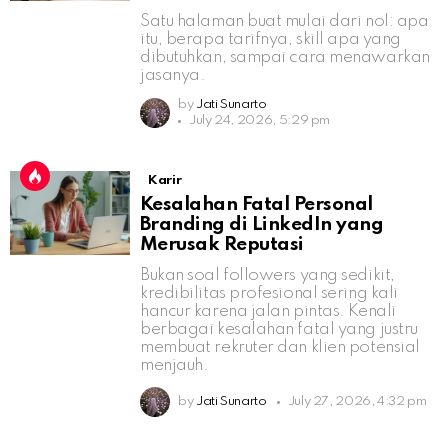
Satu halaman buat mulai dari nol: apa
itu, berapa tarifnya, skill apa yang
dibutuhkan, sampai cara menawarkan
jasanya.
by
Jati Sunarto
July 24, 2026, 5:29 pm
Karir
Kesalahan Fatal Personal
Branding di LinkedIn yang
Merusak Reputasi
Bukan soal followers yang sedikit,
kredibilitas profesional sering kali
hancur karena jalan pintas. Kenali
berbagai kesalahan fatal yang justru
membuat rekruter dan klien potensial
menjauh.
by
Jati Sunarto
July 27, 2026, 4:32 pm