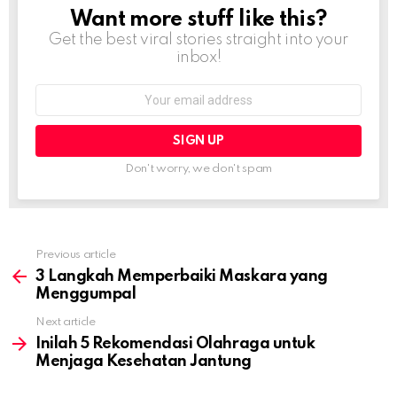
Want more stuff like this?
NEWSLETTER
Get the best viral stories straight into your
inbox!
Email
address:
Don't worry, we don't spam
Previous article
See
more
3 Langkah Memperbaiki Maskara yang
Menggumpal
Next article
Inilah 5 Rekomendasi Olahraga untuk
Menjaga Kesehatan Jantung