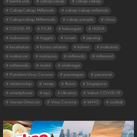
berita unik
cakapcakap
cakap cakap
CakapCakap Millenials
cakap cakap millenials
Cakapcakap Millennials
cakap people
china
COVID-19
FILM
hubungan
INDIA
Indonesia
Inggris
Israel
jepang
kesehatan
korea selatan
kuliner
makanan
makassar
malaysia
millenials
millennial
millennials
mobil
olahraga
Pandemi Virus Corona
pasangan
pesawat
relationship
resep
Rusia
Singapura
smartphone
tips
Ukraina
Vaksin COVID-19
Varian Omicron
Virus Corona
WHO
zodiak