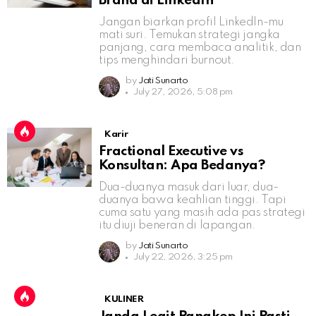
Brand di LinkedIn
Jangan biarkan profil LinkedIn-mu
mati suri. Temukan strategi jangka
panjang, cara membaca analitik, dan
tips menghindari burnout.
by
Jati Sunarto
July 27, 2026, 5:08 pm
Karir
Fractional Executive vs
Konsultan: Apa Bedanya?
Dua-duanya masuk dari luar, dua-
duanya bawa keahlian tinggi. Tapi
cuma satu yang masih ada pas strategi
itu diuji beneran di lapangan.
by
Jati Sunarto
July 22, 2026, 3:25 pm
KULINER