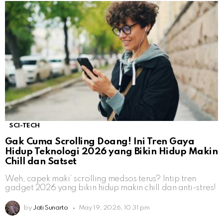
SCI-TECH
Gak Cuma Scrolling Doang! Ini Tren Gaya
Hidup Teknologi 2026 yang Bikin Hidup Makin
Chill dan Satset
Weh, capek maki’ scrolling medsos terus? Intip tren
gadget 2026 yang bikin hidup makin chill dan anti-stres!
by
Jati Sunarto
May 19, 2026, 10:31 pm