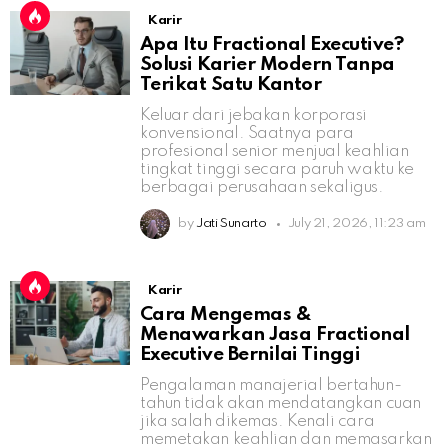
Karir
Apa Itu Fractional Executive?
Solusi Karier Modern Tanpa
Terikat Satu Kantor
Keluar dari jebakan korporasi
konvensional. Saatnya para
profesional senior menjual keahlian
tingkat tinggi secara paruh waktu ke
berbagai perusahaan sekaligus.
by
Jati Sunarto
July 21, 2026, 11:23 am
Karir
Cara Mengemas &
Menawarkan Jasa Fractional
Executive Bernilai Tinggi
Pengalaman manajerial bertahun-
tahun tidak akan mendatangkan cuan
jika salah dikemas. Kenali cara
memetakan keahlian dan memasarkan