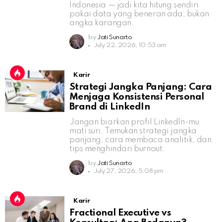
Indonesia — jadi kita hitung sendiri
pakai data yang beneran ada, bukan
angka karangan.
by
Jati Sunarto
July 22, 2026, 10:53 am
Karir
Strategi Jangka Panjang: Cara
Menjaga Konsistensi Personal
Brand di LinkedIn
Jangan biarkan profil LinkedIn-mu
mati suri. Temukan strategi jangka
panjang, cara membaca analitik, dan
tips menghindari burnout.
by
Jati Sunarto
July 27, 2026, 5:08 pm
Karir
Fractional Executive vs