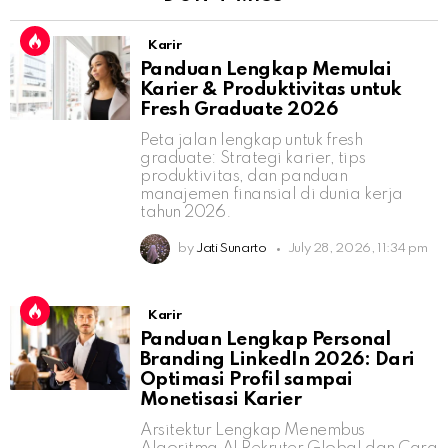
Karir
Panduan Lengkap Memulai
Karier & Produktivitas untuk
Fresh Graduate 2026
Peta jalan lengkap untuk fresh
graduate: Strategi karier, tips
produktivitas, dan panduan
manajemen finansial di dunia kerja
tahun 2026.
by
Jati Sunarto
July 28, 2026, 11:34 pm
Karir
Panduan Lengkap Personal
Branding LinkedIn 2026: Dari
Optimasi Profil sampai
Monetisasi Karier
Arsitektur Lengkap Menembus