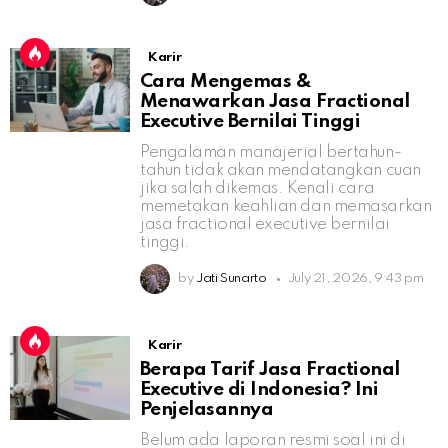
Karir
Cara Mengemas &
Menawarkan Jasa Fractional
Executive Bernilai Tinggi
Pengalaman manajerial bertahun-
tahun tidak akan mendatangkan cuan
jika salah dikemas. Kenali cara
memetakan keahlian dan memasarkan
jasa fractional executive bernilai
tinggi.
by
Jati Sunarto
July 21, 2026, 9:43 pm
Karir
Berapa Tarif Jasa Fractional
Executive di Indonesia? Ini
Penjelasannya
Belum ada laporan resmi soal ini di