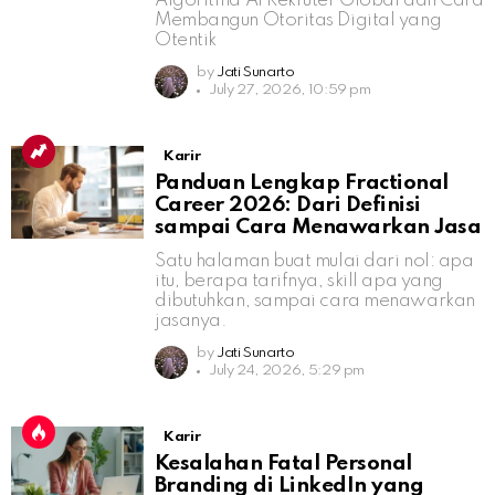
Algoritma AI Rekruter Global dan Cara
Membangun Otoritas Digital yang
Otentik
by
Jati Sunarto
July 27, 2026, 10:59 pm
Karir
Panduan Lengkap Fractional
Career 2026: Dari Definisi
sampai Cara Menawarkan Jasa
Satu halaman buat mulai dari nol: apa
itu, berapa tarifnya, skill apa yang
dibutuhkan, sampai cara menawarkan
jasanya.
by
Jati Sunarto
July 24, 2026, 5:29 pm
Karir
Kesalahan Fatal Personal
Branding di LinkedIn yang