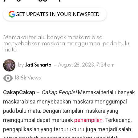
GET UPDATES IN YOUR NEWSFEED
Memakai terlalu banyak maskara bisa
menyebabkan maskara menggumpal pada bulu
mata.
by
Jati Sunarto
August 28, 2023, 7:24 am
13.6k
Views
CakapCakap
–
Cakap People!
Memakai terlalu banyak
maskara bisa menyebabkan maskara menggumpal
pada bulu mata. Dengan tampilan maskara yang
menggumpal dapat merusak
penampilan
. Terkadang,
pengaplikasian yang terburu-buru juga menjadi salah