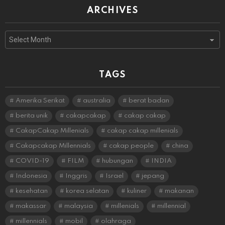
ARCHIVES
Archives
TAGS
Amerika Serikat
australia
berat badan
berita unik
cakapcakap
cakap cakap
CakapCakap Millenials
cakap cakap millenials
Cakapcakap Millennials
cakap people
china
COVID-19
FILM
hubungan
INDIA
Indonesia
Inggris
Israel
jepang
kesehatan
korea selatan
kuliner
makanan
makassar
malaysia
millenials
millennial
millennials
mobil
olahraga