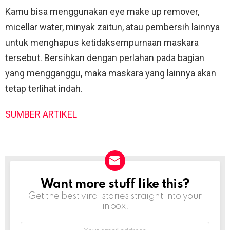
Kamu bisa menggunakan eye make up remover,
micellar water, minyak zaitun, atau pembersih lainnya
untuk menghapus ketidaksempurnaan maskara
tersebut. Bersihkan dengan perlahan pada bagian
yang mengganggu, maka maskara yang lainnya akan
tetap terlihat indah.
SUMBER ARTIKEL
Want more stuff like this?
NEWSLETTER
Get the best viral stories straight into your
inbox!
Email