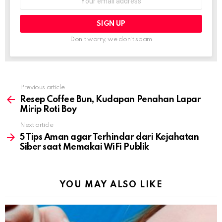
address:
Don't worry, we don't spam
Previous article
See
more
Resep Coffee Bun, Kudapan Penahan Lapar
Mirip Roti Boy
Next article
5 Tips Aman agar Terhindar dari Kejahatan
Siber saat Memakai WiFi Publik
YOU MAY ALSO LIKE