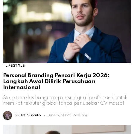
LIFESTYLE
Personal Branding Pencari Kerja 2026:
Langkah Awal Dilirik Perusahaan
Internasional
Siasat cerdas bangun reputasi digital profesional untuk
memikat rekruter global tanpa perlu sebar CV massal
by
Jati Sunarto
June 5, 2026, 6:31 pm