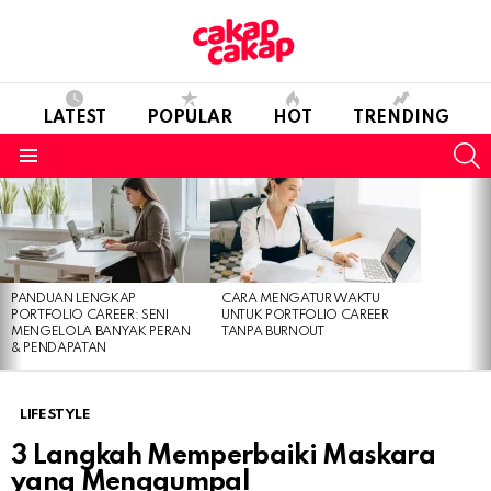
LATEST
POPULAR
HOT
TRENDING
S
Menu
LATEST
STORIES
PANDUAN LENGKAP
CARA MENGATUR WAKTU
PORTFOLIO CAREER: SENI
UNTUK PORTFOLIO CAREER
MENGELOLA BANYAK PERAN
TANPA BURNOUT
& PENDAPATAN
LIFESTYLE
3 Langkah Memperbaiki Maskara
yang Menggumpal