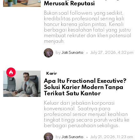
Merusak Reputasi
Bukan soal followers yang sedikit,
kredibilitas profesional sering kali
hancur karena jalan pintas. Kenali
berbagai kesalahan fatal yang justru
membuat rekruter dan klien potensial
menjauh.
by
Jati Sunarto
July 27, 2026, 4:32 pm
Karir
Apa Itu Fractional Executive?
Solusi Karier Modern Tanpa
Terikat Satu Kantor
Keluar dari jebakan korporasi
konvensional. Saatnya para
profesional senior menjual keahlian
tingkat tinggi secara paruh waktu ke
berbagai perusahaan sekaligus.
by
Jati Sunarto
July 21, 2026, 11:23 am