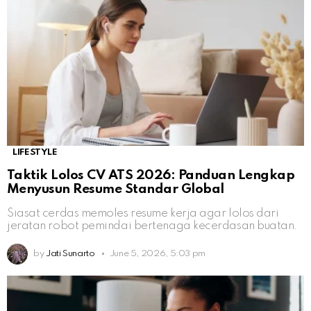
LIFESTYLE
Taktik Lolos CV ATS 2026: Panduan Lengkap
Menyusun Resume Standar Global
Siasat cerdas memoles resume kerja agar lolos dari
jeratan robot pemindai bertenaga kecerdasan buatan.
by
Jati Sunarto
June 5, 2026, 5:03 pm