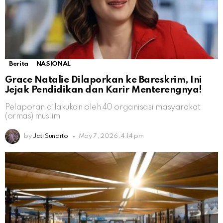
Berita
NASIONAL
Grace Natalie Dilaporkan ke Bareskrim, Ini
Jejak Pendidikan dan Karir Menterengnya!
Pelaporan dilakukan oleh 40 organisasi masyarakat
(ormas) muslim
by
Jati Sunarto
May 7, 2026, 4:14 pm