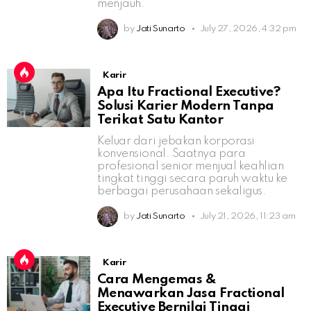
menjauh.
by
Jati Sunarto
July 27, 2026, 4:32 pm
Karir
Apa Itu Fractional Executive?
Solusi Karier Modern Tanpa
Terikat Satu Kantor
Keluar dari jebakan korporasi
konvensional. Saatnya para
profesional senior menjual keahlian
tingkat tinggi secara paruh waktu ke
berbagai perusahaan sekaligus.
by
Jati Sunarto
July 21, 2026, 11:23 am
Karir
Cara Mengemas &
Menawarkan Jasa Fractional
Executive Bernilai Tinggi