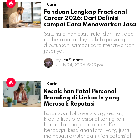
Karir
Panduan Lengkap Fractional
Career 2026: Dari Definisi
sampai Cara Menawarkan Jasa
Satu halaman buat mulai dari nol: apa
itu, berapa tarifnya, skill apa yang
dibutuhkan, sampai cara menawarkan
jasanya.
by
Jati Sunarto
July 24, 2026, 5:29 pm
Karir
Kesalahan Fatal Personal
Branding di LinkedIn yang
Merusak Reputasi
Bukan soal followers yang sedikit,
kredibilitas profesional sering kali
hancur karena jalan pintas. Kenali
berbagai kesalahan fatal yang justru
membuat rekruter dan klien potensial