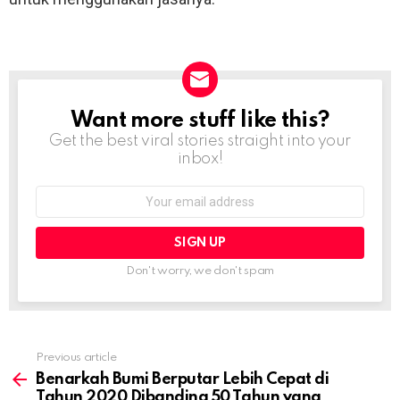
Want more stuff like this?
NEWSLETTER
Get the best viral stories straight into your
inbox!
Email
address:
Don't worry, we don't spam
Previous article
See
more
Benarkah Bumi Berputar Lebih Cepat di
Tahun 2020 Dibanding 50 Tahun yang