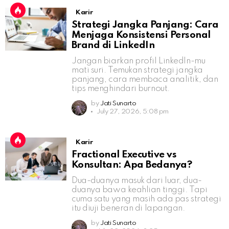
Karir
Strategi Jangka Panjang: Cara
Menjaga Konsistensi Personal
Brand di LinkedIn
Jangan biarkan profil LinkedIn-mu
mati suri. Temukan strategi jangka
panjang, cara membaca analitik, dan
tips menghindari burnout.
by
Jati Sunarto
July 27, 2026, 5:08 pm
Karir
Fractional Executive vs
Konsultan: Apa Bedanya?
Dua-duanya masuk dari luar, dua-
duanya bawa keahlian tinggi. Tapi
cuma satu yang masih ada pas strategi
itu diuji beneran di lapangan.
by
Jati Sunarto