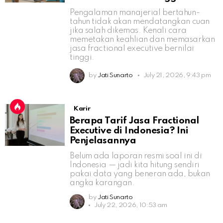
Pengalaman manajerial bertahun-
tahun tidak akan mendatangkan cuan
jika salah dikemas. Kenali cara
memetakan keahlian dan memasarkan
jasa fractional executive bernilai
tinggi.
by
Jati Sunarto
July 21, 2026, 9:43 pm
Karir
Berapa Tarif Jasa Fractional
Executive di Indonesia? Ini
Penjelasannya
Belum ada laporan resmi soal ini di
Indonesia — jadi kita hitung sendiri
pakai data yang beneran ada, bukan
angka karangan.
by
Jati Sunarto
July 22, 2026, 10:53 am