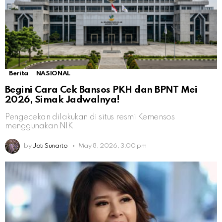
Berita
NASIONAL
Begini Cara Cek Bansos PKH dan BPNT Mei
2026, Simak Jadwalnya!
Pengecekan dilakukan di situs resmi Kemensos
menggunakan NIK
by
Jati Sunarto
May 8, 2026, 3:00 pm