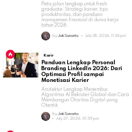
Peta jalan lengkap untuk fresh
graduate: Strategi karier, tips
produktivitas, dan panduan
manajemen finansial di dunia kerja
tahun 2026.
by
Jati Sunarto
July 28, 2026, 11:34 pm
Karir
Panduan Lengkap Personal
Branding LinkedIn 2026: Dari
Optimasi Profil sampai
Monetisasi Karier
Arsitektur Lengkap Menembus
Algoritma AI Rekruter Global dan Cara
Membangun Otoritas Digital yang
Otentik
by
Jati Sunarto
July 27, 2026, 10:59 pm