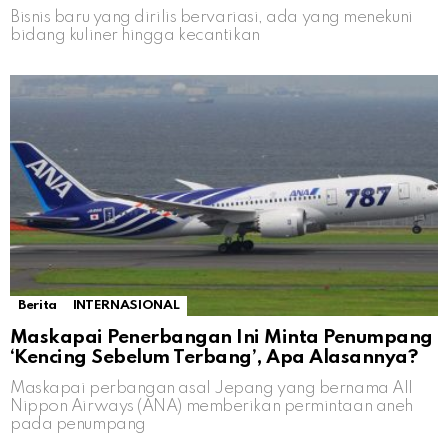
Bisnis baru yang dirilis bervariasi, ada yang menekuni
bidang kuliner hingga kecantikan
Berita
INTERNASIONAL
Maskapai Penerbangan Ini Minta Penumpang
‘Kencing Sebelum Terbang’, Apa Alasannya?
Maskapai perbangan asal Jepang yang bernama All
Nippon Airways (ANA) memberikan permintaan aneh
pada penumpang