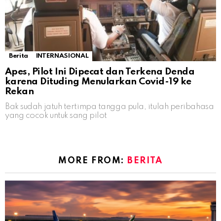
Berita
INTERNASIONAL
Apes, Pilot Ini Dipecat dan Terkena Denda
karena Dituding Menularkan Covid-19 ke
Rekan
Bak sudah jatuh tertimpa tangga pula, itulah peribahasa
yang cocok untuk sang pilot
MORE FROM:
BERITA