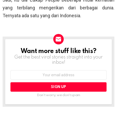
yang terbilang mengerikan dari berbagai dunia.
Ternyata ada satu yang dari Indonesia.
Want more stuff like this?
NEWSLETTER
Get the best viral stories straight into your
inbox!
Email
address:
Don't worry, we don't spam