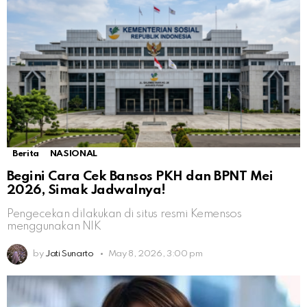
Berita
NASIONAL
Begini Cara Cek Bansos PKH dan BPNT Mei
2026, Simak Jadwalnya!
Pengecekan dilakukan di situs resmi Kemensos
menggunakan NIK
by
Jati Sunarto
May 8, 2026, 3:00 pm