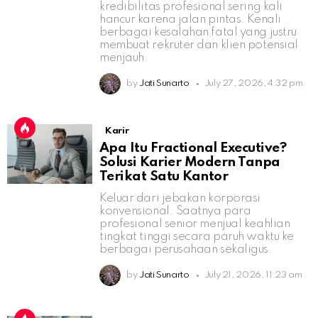
kredibilitas profesional sering kali
hancur karena jalan pintas. Kenali
berbagai kesalahan fatal yang justru
membuat rekruter dan klien potensial
menjauh.
by
Jati Sunarto
July 27, 2026, 4:32 pm
Karir
Apa Itu Fractional Executive?
Solusi Karier Modern Tanpa
Terikat Satu Kantor
Keluar dari jebakan korporasi
konvensional. Saatnya para
profesional senior menjual keahlian
tingkat tinggi secara paruh waktu ke
berbagai perusahaan sekaligus.
by
Jati Sunarto
July 21, 2026, 11:23 am