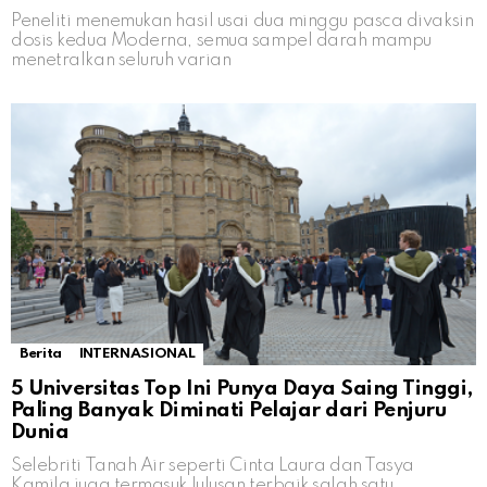
Peneliti menemukan hasil usai dua minggu pasca divaksin
dosis kedua Moderna, semua sampel darah mampu
menetralkan seluruh varian
Berita
INTERNASIONAL
5 Universitas Top Ini Punya Daya Saing Tinggi,
Paling Banyak Diminati Pelajar dari Penjuru
Dunia
Selebriti Tanah Air seperti Cinta Laura dan Tasya
Kamila juga termasuk lulusan terbaik salah satu