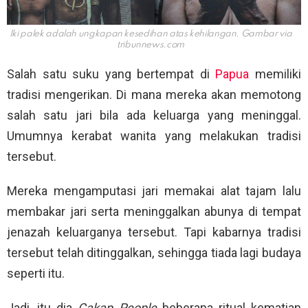
Iki palek adalah ungkapan kesedihan atas kehilangan. Gambar via
tribunnews.com
Salah satu suku yang bertempat di
Papua
memiliki
tradisi mengerikan. Di mana mereka akan memotong
salah satu jari bila ada keluarga yang meninggal.
Umumnya kerabat wanita yang melakukan tradisi
tersebut.
Mereka mengamputasi jari memakai alat tajam lalu
membakar jari serta meninggalkan abunya di tempat
jenazah keluarganya tersebut. Tapi kabarnya tradisi
tersebut telah ditinggalkan, sehingga tiada lagi budaya
seperti itu.
Jadi, itu dia
Cakap People
beberapa ritual kematian