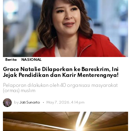
Berita
NASIONAL
Grace Natalie Dilaporkan ke Bareskrim, Ini
Jejak Pendidikan dan Karir Menterengnya!
Pelaporan dilakukan oleh 40 organisasi masyarakat
(ormas) muslim
by
Jati Sunarto
May 7, 2026, 4:14 pm