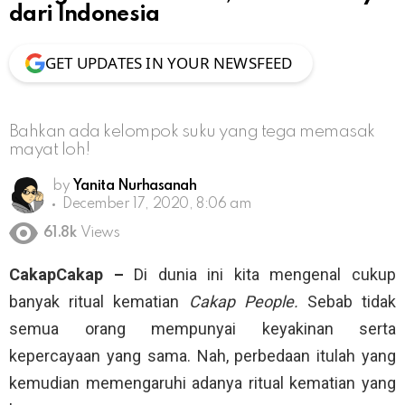
dari Indonesia
GET UPDATES IN YOUR NEWSFEED
Bahkan ada kelompok suku yang tega memasak
mayat loh!
by
Yanita Nurhasanah
December 17, 2020, 8:06 am
61.8k
Views
CakapCakap –
Di dunia ini kita mengenal cukup
banyak ritual kematian
Cakap People.
Sebab tidak
semua orang mempunyai keyakinan serta
kepercayaan yang sama. Nah, perbedaan itulah yang
kemudian memengaruhi adanya ritual kematian yang