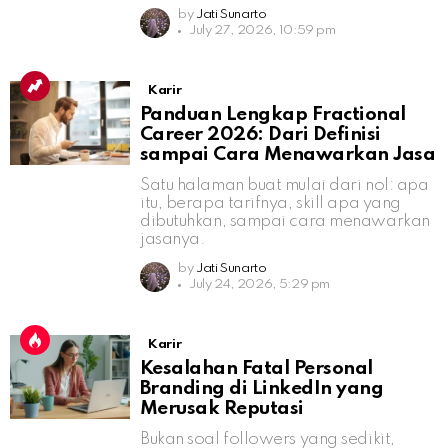
by
Jati Sunarto
July 27, 2026, 10:59 pm
Karir
Panduan Lengkap Fractional
Career 2026: Dari Definisi
sampai Cara Menawarkan Jasa
Satu halaman buat mulai dari nol: apa
itu, berapa tarifnya, skill apa yang
dibutuhkan, sampai cara menawarkan
jasanya.
by
Jati Sunarto
July 24, 2026, 5:29 pm
Karir
Kesalahan Fatal Personal
Branding di LinkedIn yang
Merusak Reputasi
Bukan soal followers yang sedikit,