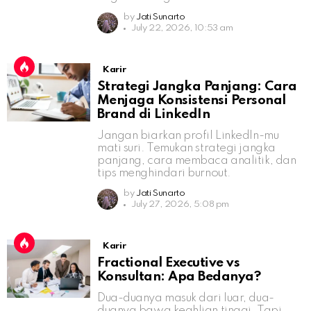
by
Jati Sunarto
July 22, 2026, 10:53 am
Karir
Strategi Jangka Panjang: Cara
Menjaga Konsistensi Personal
Brand di LinkedIn
Jangan biarkan profil LinkedIn-mu
mati suri. Temukan strategi jangka
panjang, cara membaca analitik, dan
tips menghindari burnout.
by
Jati Sunarto
July 27, 2026, 5:08 pm
Karir
Fractional Executive vs
Konsultan: Apa Bedanya?
Dua-duanya masuk dari luar, dua-
duanya bawa keahlian tinggi. Tapi