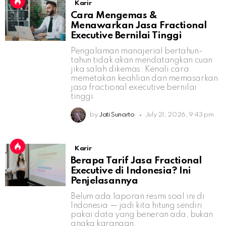
Karir
Cara Mengemas &
Menawarkan Jasa Fractional
Executive Bernilai Tinggi
Pengalaman manajerial bertahun-
tahun tidak akan mendatangkan cuan
jika salah dikemas. Kenali cara
memetakan keahlian dan memasarkan
jasa fractional executive bernilai
tinggi.
by
Jati Sunarto
July 21, 2026, 9:43 pm
Karir
Berapa Tarif Jasa Fractional
Executive di Indonesia? Ini
Penjelasannya
Belum ada laporan resmi soal ini di
Indonesia — jadi kita hitung sendiri
pakai data yang beneran ada, bukan
angka karangan.