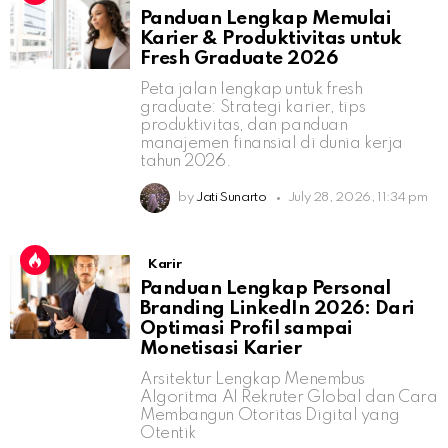
Panduan Lengkap Memulai
Karier & Produktivitas untuk
Fresh Graduate 2026
Peta jalan lengkap untuk fresh
graduate: Strategi karier, tips
produktivitas, dan panduan
manajemen finansial di dunia kerja
tahun 2026.
by
Jati Sunarto
July 28, 2026, 11:34 pm
Karir
Panduan Lengkap Personal
Branding LinkedIn 2026: Dari
Optimasi Profil sampai
Monetisasi Karier
Arsitektur Lengkap Menembus
Algoritma AI Rekruter Global dan Cara
Membangun Otoritas Digital yang
Otentik