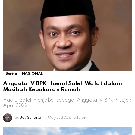
Berita
NASIONAL
Anggota IV BPK Haerul Saleh Wafat dalam
Musibah Kebakaran Rumah
Haerul Saleh menjabat sebagai Anggota IV BPK RI sejak
April 2022
by
Jati Sunarto
May 8, 2026, 5:18 pm