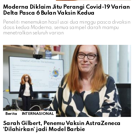
Moderna Diklaim Jitu Perangi Covid-19 Varian
Delta Pasca 6 Bulan Vaksin Kedua
Peneliti menemukan hasil usai dua minggu pasca divaksin
dosis kedua Moderna, semua sampel darah mampu
menetralkan seluruh varian
Berita
INTERNASIONAL
Sarah Gilbert, Penemu Vaksin AstraZeneca
‘Dilahirkan’ jadi Model Barbie