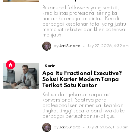
Bukan soal followers yang sedikit,
kredibilitas profesional sering kali
hancur karena jalan pintas. Kenali
berbagai kesalahan fatal yang justru
membuat rekruter dan klien potensial
menjauh.
by
Jati Sunarto
July 27, 2026, 4:32 pm
Karir
Apa Itu Fractional Executive?
Solusi Karier Modern Tanpa
Terikat Satu Kantor
Keluar dari jebakan korporasi
konvensional. Saatnya para
profesional senior menjual keahlian
tingkat tinggi secara paruh waktu ke
berbagai perusahaan sekaligus.
by
Jati Sunarto
July 21, 2026, 11:23 am