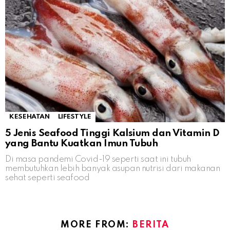
KESEHATAN
LIFESTYLE
5 Jenis Seafood Tinggi Kalsium dan Vitamin D
yang Bantu Kuatkan Imun Tubuh
Di masa pandemi Covid-19 seperti saat ini tubuh
membutuhkan lebih banyak asupan nutrisi dari makanan
sehat seperti seafood
MORE FROM:
BERITA