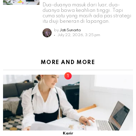
Dua-duanya masuk dari luar, dua-
duanya bawa keahlian tinggi. Tapi
cuma satu yang masih ada pas strategi
itu diuji beneran di lapangan.
by
Jati Sunarto
July 22, 2026, 3:25 pm
MORE AND MORE
Karir