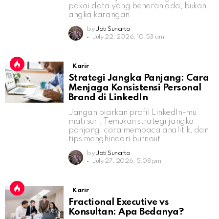
pakai data yang beneran ada, bukan
angka karangan.
by
Jati Sunarto
July 22, 2026, 10:53 am
Karir
Strategi Jangka Panjang: Cara
Menjaga Konsistensi Personal
Brand di LinkedIn
Jangan biarkan profil LinkedIn-mu
mati suri. Temukan strategi jangka
panjang, cara membaca analitik, dan
tips menghindari burnout.
by
Jati Sunarto
July 27, 2026, 5:08 pm
Karir
Fractional Executive vs
Konsultan: Apa Bedanya?