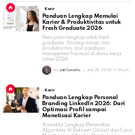
Karir
Panduan Lengkap Memulai
Karier & Produktivitas untuk
Fresh Graduate 2026
Peta jalan lengkap untuk fresh
graduate: Strategi karier, tips
produktivitas, dan panduan
manajemen finansial di dunia kerja
tahun 2026.
by
Jati Sunarto
July 28, 2026, 11:34 pm
Karir
Panduan Lengkap Personal
Branding LinkedIn 2026: Dari
Optimasi Profil sampai
Monetisasi Karier
Arsitektur Lengkap Menembus
Algoritma AI Rekruter Global dan Cara