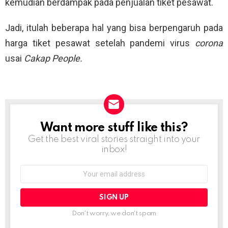
kemudian berdampak pada penjualan tiket pesawat.
Jadi, itulah beberapa hal yang bisa berpengaruh pada
harga tiket pesawat setelah pandemi virus
corona
usai
Cakap People.
Want more stuff like this?
NEWSLETTER
Get the best viral stories straight into your
inbox!
Email
address:
Don't worry, we don't spam