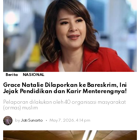
Berita
NASIONAL
Grace Natalie Dilaporkan ke Bareskrim, Ini
Jejak Pendidikan dan Karir Menterengnya!
Pelaporan dilakukan oleh 40 organisasi masyarakat
(ormas) muslim
by
Jati Sunarto
May 7, 2026, 4:14 pm