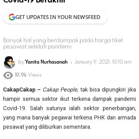
Covid-19 Berakhir
GET UPDATES IN YOUR NEWSFEED
Banyak hal yang berdampak pada harga tiket
pesawat setelah pandemi
by
Yanita Nurhasanah
January 9, 2021, 10:10 am
10.9k
Views
CakapCakap –
Cakap People,
tak bisa dipungkiri jika
hampir semua sektor ikut terkena dampak pandemi
Covid-19. Salah satunya ialah sektor penerbangan,
yang mana banyak pegawai terkena PHK dan armada
pesawat yang diliburkan sementara.