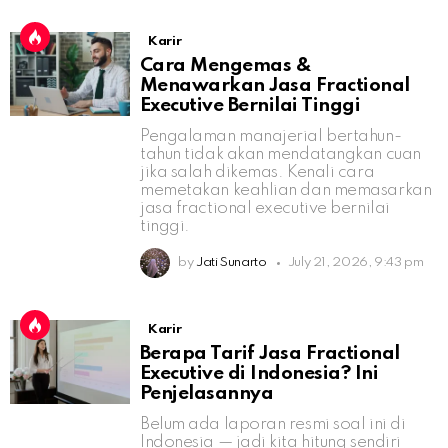
Karir
Cara Mengemas &
Menawarkan Jasa Fractional
Executive Bernilai Tinggi
Pengalaman manajerial bertahun-
tahun tidak akan mendatangkan cuan
jika salah dikemas. Kenali cara
memetakan keahlian dan memasarkan
jasa fractional executive bernilai
tinggi.
by
Jati Sunarto
July 21, 2026, 9:43 pm
Karir
Berapa Tarif Jasa Fractional
Executive di Indonesia? Ini
Penjelasannya
Belum ada laporan resmi soal ini di
Indonesia — jadi kita hitung sendiri