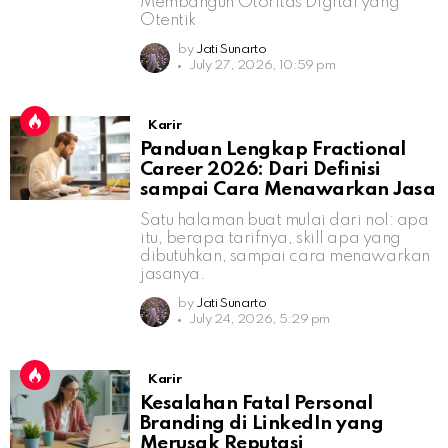
Membangun Otoritas Digital yang
Otentik
by
Jati Sunarto
July 27, 2026, 10:59 pm
Karir
Panduan Lengkap Fractional
Career 2026: Dari Definisi
sampai Cara Menawarkan Jasa
Satu halaman buat mulai dari nol: apa
itu, berapa tarifnya, skill apa yang
dibutuhkan, sampai cara menawarkan
jasanya.
by
Jati Sunarto
July 24, 2026, 5:29 pm
Karir
Kesalahan Fatal Personal
Branding di LinkedIn yang
Merusak Reputasi