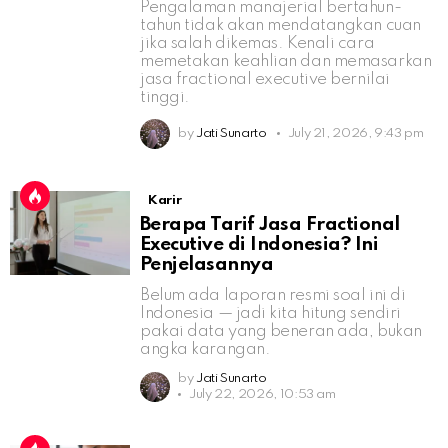
Pengalaman manajerial bertahun-
tahun tidak akan mendatangkan cuan
jika salah dikemas. Kenali cara
memetakan keahlian dan memasarkan
jasa fractional executive bernilai
tinggi.
by
Jati Sunarto
July 21, 2026, 9:43 pm
Karir
Berapa Tarif Jasa Fractional
Executive di Indonesia? Ini
Penjelasannya
Belum ada laporan resmi soal ini di
Indonesia — jadi kita hitung sendiri
pakai data yang beneran ada, bukan
angka karangan.
by
Jati Sunarto
July 22, 2026, 10:53 am