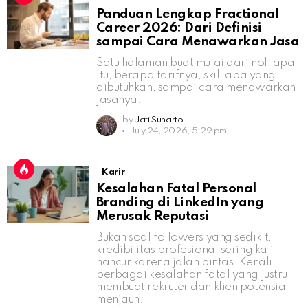
Panduan Lengkap Fractional
Career 2026: Dari Definisi
sampai Cara Menawarkan Jasa
Satu halaman buat mulai dari nol: apa
itu, berapa tarifnya, skill apa yang
dibutuhkan, sampai cara menawarkan
jasanya.
by
Jati Sunarto
July 24, 2026, 5:29 pm
Karir
Kesalahan Fatal Personal
Branding di LinkedIn yang
Merusak Reputasi
Bukan soal followers yang sedikit,
kredibilitas profesional sering kali
hancur karena jalan pintas. Kenali
berbagai kesalahan fatal yang justru
membuat rekruter dan klien potensial
menjauh.