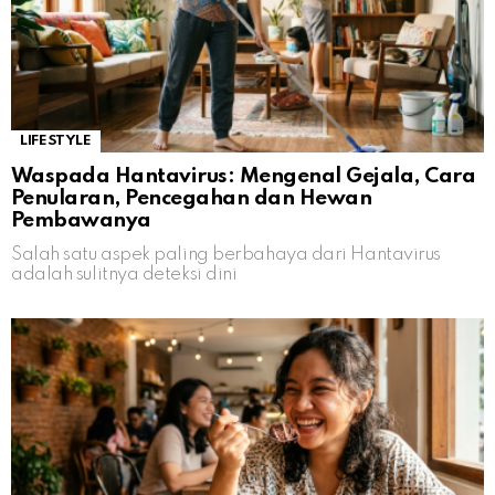
LIFESTYLE
Waspada Hantavirus: Mengenal Gejala, Cara
Penularan, Pencegahan dan Hewan
Pembawanya
Salah satu aspek paling berbahaya dari Hantavirus
adalah sulitnya deteksi dini