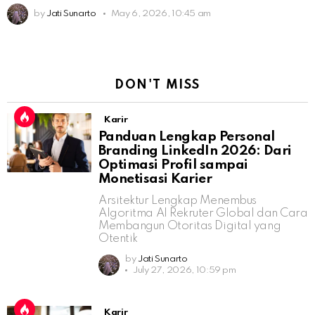
by
Jati Sunarto
May 6, 2026, 10:45 am
DON'T MISS
Karir
Panduan Lengkap Personal
Branding LinkedIn 2026: Dari
Optimasi Profil sampai
Monetisasi Karier
Arsitektur Lengkap Menembus
Algoritma AI Rekruter Global dan Cara
Membangun Otoritas Digital yang
Otentik
by
Jati Sunarto
July 27, 2026, 10:59 pm
Karir