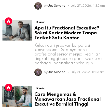
by
Jati Sunarto
July 27, 2026, 4:32 pm
Karir
Apa Itu Fractional Executive?
Solusi Karier Modern Tanpa
Terikat Satu Kantor
Keluar dari jebakan korporasi
konvensional. Saatnya para
profesional senior menjual keahlian
tingkat tinggi secara paruh waktu ke
berbagai perusahaan sekaligus.
by
Jati Sunarto
July 21, 2026, 11:23 am
Karir
Cara Mengemas &
Menawarkan Jasa Fractional
Executive Bernilai Tinggi