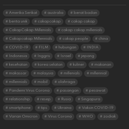
Amerika Serikat
australia
berat badan
berita unik
cakapcakap
cakap cakap
CakapCakap Millenials
cakap cakap millenials
Cakapcakap Millennials
cakap people
china
COVID-19
FILM
hubungan
INDIA
Indonesia
Inggris
Israel
jepang
kesehatan
korea selatan
kuliner
makanan
makassar
malaysia
millenials
millennial
millennials
mobil
olahraga
Pandemi Virus Corona
pasangan
pesawat
relationship
resep
Rusia
Singapura
smartphone
tips
Ukraina
Vaksin COVID-19
Varian Omicron
Virus Corona
WHO
zodiak