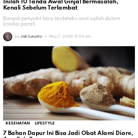
Inilah 10 Tanda Awal Ginjal Bermasalah,
Kenali Sebelum Terlambat
Banyak penyakit baru terdeteksi saat sudah dalam
kondisi parah
by
Jati Sunarto
May 7, 2026, 8:06 am
KESEHATAN
LIFESTYLE
7 Bahan Dapur Ini Bisa Jadi Obat Alami Diare,