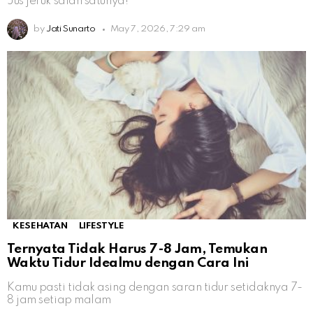
Jus jeruk salah satunya!
by
Jati Sunarto
May 7, 2026, 7:29 am
KESEHATAN
LIFESTYLE
Ternyata Tidak Harus 7-8 Jam, Temukan
Waktu Tidur Idealmu dengan Cara Ini
Kamu pasti tidak asing dengan saran tidur setidaknya 7-
8 jam setiap malam