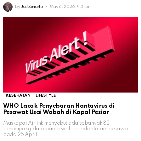
by
Jati Sunarto
May 6, 2026, 9:31 pm
KESEHATAN
LIFESTYLE
WHO Lacak Penyebaran Hantavirus di
Pesawat Usai Wabah di Kapal Pesiar
Maskapai Airlink menyebut ada sebanyak 82
penumpang dan enam awak berada dalam pesawat
pada 25 April