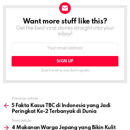
Want more stuff like this?
NEWSLETTER
Get the best viral stories straight into your
inbox!
Email
address:
Don't worry, we don't spam
Previous article
See
more
5 Fakta Kasus TBC di Indonesia yang Jadi
Peringkat Ke-2 Terbanyak di Dunia
Next article
4 Makanan Warga Jepang yang Bikin Kulit