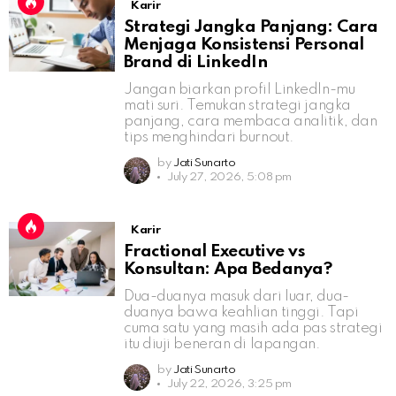
Karir
Strategi Jangka Panjang: Cara
Menjaga Konsistensi Personal
Brand di LinkedIn
Jangan biarkan profil LinkedIn-mu
mati suri. Temukan strategi jangka
panjang, cara membaca analitik, dan
tips menghindari burnout.
by
Jati Sunarto
July 27, 2026, 5:08 pm
Karir
Fractional Executive vs
Konsultan: Apa Bedanya?
Dua-duanya masuk dari luar, dua-
duanya bawa keahlian tinggi. Tapi
cuma satu yang masih ada pas strategi
itu diuji beneran di lapangan.
by
Jati Sunarto
July 22, 2026, 3:25 pm